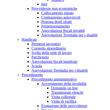
Isee
Provvidenze non economiche
Collocamento mirato
Contrassegno autoveicoli
Proroga degli sfratti
Prepensionamento
Agevolazioni fiscali invalidi
Agevolazioni Trenitalia per i disabili
Handicap
Permessi lavorativi
Congedo straordinario
Scelta della sede di lavoro
Parcheggio
Agevolazioni fiscali handicap
Scuola
Agevolazioni Trenitalia per i disabili
Procedimento
Procedimento amministrativo
Accertamento della invalidità
Domanda on line
Trasmissione elenchi
Visita collegiale
Visita di verifica
Erogazione delle provvidenze