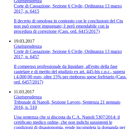
Giurisprudenza
Corte di Cassazione, Sezione 6 Civile, Ordinanza 13 marzo
2017, n. 6415
Il decreto di omologa in contrasto con le conclusioni del Ctu
non può essere impugnato; è però emendabile con la
procedura di correzione (Cass. ord. 6415/2017)
19.03.2017
Giurisprudenza
Corte di Cassazione, Sezione 6 Civile, Ordinanza 13 marzo
2017, n. 6457
Il compenso professionale da liquidare, all'esito della fase
cautelare e di merito del giudizio ex art. 445-bis c.p.c., supera
i 4.000,00 euro, oltre 15% per rimborso spese forfetario (Cass.
ord. 6457/2017)
11.03.2017
Giurisprudenza
Tribunale di Napoli, Sezione Lavoro, Sentenza 21 gennaio
2016, n. 510
Una sentenza che si discosta da C.A. Napoli 5307/2014: il
certificato medico online, che non indichi sussistenti le
condizioni di disautonomia, rende incompleta la domanda per