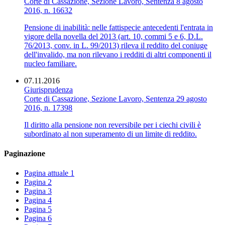
Corte di Cassazione, Sezione Lavoro, Sentenza 8 agosto
2016, n. 16632
Pensione di inabilità: nelle fattispecie antecedenti l'entrata in
vigore della novella del 2013 (art. 10, commi 5 e 6, D.L.
76/2013, conv. in L. 99/2013) rileva il reddito del coniuge
dell'invalido, ma non rilevano i redditi di altri componenti il
nucleo familiare.
07.11.2016
Giurisprudenza
Corte di Cassazione, Sezione Lavoro, Sentenza 29 agosto
2016, n. 17398
Il diritto alla pensione non reversibile per i ciechi civili è
subordinato al non superamento di un limite di reddito.
Paginazione
Pagina attuale
1
Pagina
2
Pagina
3
Pagina
4
Pagina
5
Pagina
6