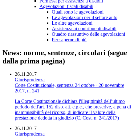
Permessi per assistenza a disabili
Agevolazioni fiscali disabili
Quali sono le agevolazioni
Le agevolazioni per il settore auto
Le altre agevolazioni
Assistenza ai contribuenti disabili
Quadro riassuntivo delle agevolazioni
Per saperne di più
News: norme, sentenze, circolari (segue
dalla prima pagina)
26.11.2017
Giurisprudenza
Corte Costituzionale, sentenza 24 ottobre - 20 novembre
2017, n. 241
La Corte Costituzionale dichiara l'illegittimità dell’ultimo
periodo dell'art. 152 disp. att. c.p.c., che prescrive, a pena di
inammissibilità del ricorso, di indicare il valore della
prestazione dedotta in giudizio (C. Cost. n. 241/2017)
26.11.2017
Giurisprudenza