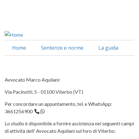
Salta
al
Facebook
contenuto
Linkedin
principale
Home
Sentenze e norme
La guida
Contatti
Avvocato Marco Aquilani:
Via Pacinotti, 5 - 01100 Viterbo (VT)
Per concordare un appuntamento, tel. e WhatsApp:
3661256900
Lo studio è disponibile a fornire assistenza nei seguenti campi
di attività dell' Avvocato Aquilani sul foro di Viterbo: