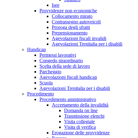
Isee
Provvidenze non economiche
Collocamento mirato
Contrassegno autoveicoli
Proroga degli sfratti
Prepensionamento
Agevolazioni fiscali invalidi
Agevolazioni Trenitalia per i disabili
Handicap
Permessi lavorativi
Congedo straordinario
Scelta della sede di lavoro
Parcheggio
Agevolazioni fiscali handicap
Scuola
Agevolazioni Trenitalia per i disabili
Procedimento
Procedimento amministrativo
Accertamento della invalidità
Domanda on line
Trasmissione elenchi
Visita collegiale
Visita di verifica
Erogazione delle provvidenze