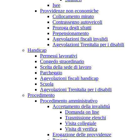
Isee
Provvidenze non economiche
Collocamento mirato
Contrassegno autoveicoli
Proroga degli sfratti
Prepensionamento
Agevolazioni fiscali invalidi
Agevolazioni Trenitalia per i disabili
Handicap
Permessi lavorativi
Congedo straordinario
Scelta della sede di lavoro
Parcheggio
Agevolazioni fiscali handicap
Scuola
Agevolazioni Trenitalia per i disabili
Procedimento
Procedimento amministrativo
Accertamento della invalidità
Domanda on line
Trasmissione elenchi
Visita collegiale
Visita di verifica
Erogazione delle provvidenze