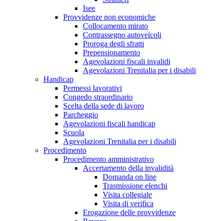
Isee
Provvidenze non economiche
Collocamento mirato
Contrassegno autoveicoli
Proroga degli sfratti
Prepensionamento
Agevolazioni fiscali invalidi
Agevolazioni Trenitalia per i disabili
Handicap
Permessi lavorativi
Congedo straordinario
Scelta della sede di lavoro
Parcheggio
Agevolazioni fiscali handicap
Scuola
Agevolazioni Trenitalia per i disabili
Procedimento
Procedimento amministrativo
Accertamento della invalidità
Domanda on line
Trasmissione elenchi
Visita collegiale
Visita di verifica
Erogazione delle provvidenze