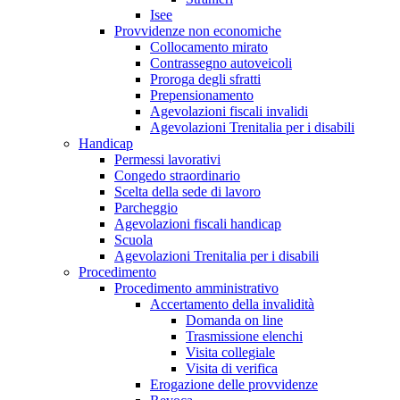
Isee
Provvidenze non economiche
Collocamento mirato
Contrassegno autoveicoli
Proroga degli sfratti
Prepensionamento
Agevolazioni fiscali invalidi
Agevolazioni Trenitalia per i disabili
Handicap
Permessi lavorativi
Congedo straordinario
Scelta della sede di lavoro
Parcheggio
Agevolazioni fiscali handicap
Scuola
Agevolazioni Trenitalia per i disabili
Procedimento
Procedimento amministrativo
Accertamento della invalidità
Domanda on line
Trasmissione elenchi
Visita collegiale
Visita di verifica
Erogazione delle provvidenze