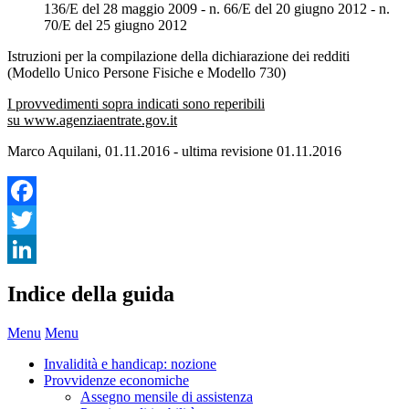
136/E del 28 maggio 2009 - n. 66/E del 20 giugno 2012 - n.
70/E del 25 giugno 2012
Istruzioni per la compilazione della dichiarazione dei redditi
(Modello Unico Persone Fisiche e Modello 730)
I provvedimenti sopra indicati sono reperibili
su www.agenziaentrate.gov.it
Marco Aquilani,
01.11.2016
- ultima revisione 01.11.2016
Facebook
Twitter
Per saperne di più
LinkedIn
Indice della guida
Menu
Menu
Invalidità e handicap: nozione
Provvidenze economiche
Assegno mensile di assistenza