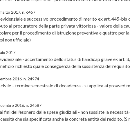
 marzo 2017, n. 6457
videnziale e successivo procedimento di merito ex art. 445-bis c
to al procuratore della parte privata vittoriosa - valore della ca
alcolare per il procedimento di istruzione preventiva e quattro per 
si non ufficiale)
naio 2017
idenziale - accertamento dello status di handicap grave ex art. 3,
eficio richiesto quale conseguenza della sussistenza del requisito s
cembre 2016, n. 24974
tà civile - termine semestrale di decadenza - si applica ai provved
dicembre 2016, n. 24587
ne ai fini dell'esonero dalle spese giudiziali - non sussiste la neces
ecessità che sia specificata anche la concreta entità del reddito. (Si