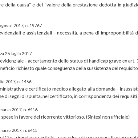
e della causa" e del "valore della prestazione dedotta in giudizio
 agosto 2017, n. 19767
videnziali e assistenziali - necessità, a pena di improponibilità
za 26 luglio 2017
videnziale - accertamento dello status di handicap grave ex art. 
eficio richiesto quale conseguenza della sussistenza del requisito s
lio 2017, n. 1456
trativa e certificato medico allegato alla domanda - insussistenz
e di segni di spunta, nel certificato, in corrispondenza dei requisiti
 marzo 2017, n. 6416
spese in favore del ricorrente vittorioso. (Sintesi non ufficiale)
 marzo 2017, n. 6415
 Ctu - rimedio esperibile - procedura di correzione di errore materi