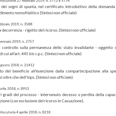
erlocutorie 27 febbraio 2019, n. 5773 e 5774
i segni di spunta, nel certificato introduttivo della domanda a
imento nomofilattico (Sintesi non ufficiale)
ebbraio 2019, n. 3588
 decorrenza - rigetto del ricorso. (Sintesi non ufficiale)
 gennaio 2019, n. 2757
 controllo sulla permanenza dello stato invalidante - oggetto di
i all'art. 445 bis c.p.c. (Sintesi non ufficiale)
 agosto 2018, n. 21412
o del beneficio all'esenzione dalla compartecipazione alla spes
 oltre che dell'Inps. (Sintesi non ufficiale)
prile 2018, n. 8953
iori gradi del processo - intervenuto decesso o perdita della capac
azione (con esclusione del ricorso in Cassazione).
rlocutoria 4 aprile 2018, n. 8218