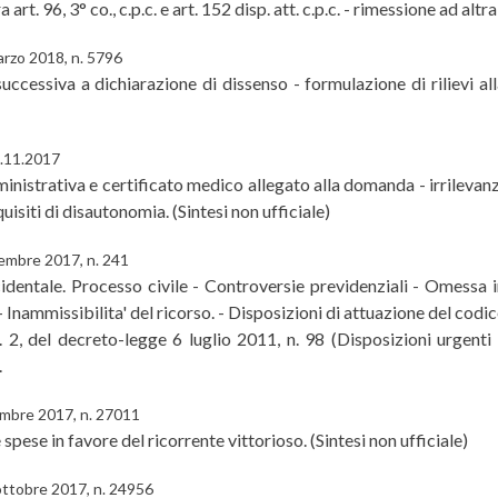
rt. 96, 3° co., c.p.c. e art. 152 disp. att. c.p.c. - rimessione ad altr
arzo 2018, n. 5796
successiva a dichiarazione di dissenso - formulazione di rilievi al
1.11.2017
trativa e certificato medico allegato alla domanda - irrilevanza 
uisiti di disautonomia. (Sintesi non ufficiale)
vembre 2017, n. 241
incidentale. Processo civile - Controversie previdenziali - Omessa
 - Inammissibilita' del ricorso. - Disposizioni di attuazione del codi
. 2, del decreto-legge 6 luglio 2011, n. 98 (Disposizioni urgenti 
.
embre 2017, n. 27011
spese in favore del ricorrente vittorioso. (Sintesi non ufficiale)
 ottobre 2017, n. 24956