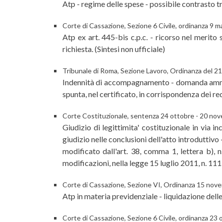
Atp - regime delle spese - possibile contrasto tra a
Corte di Cassazione, Sezione 6 Civile, ordinanza 9 m
Atp ex art. 445-bis c.p.c. - ricorso nel merito 
richiesta. (Sintesi non ufficiale)
Tribunale di Roma, Sezione Lavoro, Ordinanza del 2
Indennità di accompagnamento - domanda amminis
spunta, nel certificato, in corrispondenza dei req
Corte Costituzionale, sentenza 24 ottobre - 20 no
Giudizio di legittimita' costituzionale in via 
giudizio nelle conclusioni dell'atto introduttivo
modificato dall'art. 38, comma 1, lettera b), n
modificazioni, nella legge 15 luglio 2011, n. 111
Corte di Cassazione, Sezione VI, Ordinanza 15 nov
Atp in materia previdenziale - liquidazione delle 
Corte di Cassazione, Sezione 6 Civile, ordinanza 23