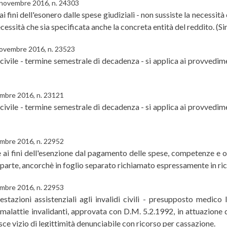
9 novembre 2016, n. 24303
ne ai fini dell'esonero dalle spese giudiziali - non sussiste la neces
ecessità che sia specificata anche la concreta entità del reddito. (Si
novembre 2016, n. 23523
tà civile - termine semestrale di decadenza - si applica ai provved
embre 2016, n. 23121
tà civile - termine semestrale di decadenza - si applica ai provved
embre 2016, n. 22952
one ai fini dell'esenzione dal pagamento delle spese, competenze e o
 parte, ancorchè in foglio separato richiamato espressamente in rico
embre 2016, n. 22953
tazioni assistenziali agli invalidi civili - presupposto medico le
e malattie invalidanti, approvata con D.M. 5.2.1992, in attuazione 
sce vizio di legittimità denunciabile con ricorso per cassazione.