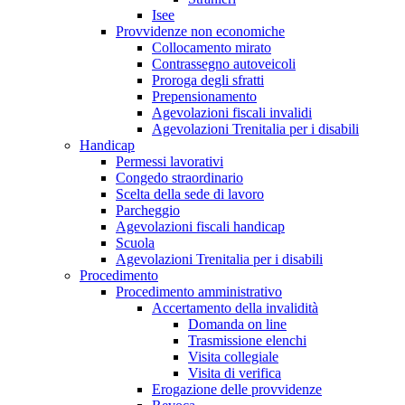
Isee
Provvidenze non economiche
Collocamento mirato
Contrassegno autoveicoli
Proroga degli sfratti
Prepensionamento
Agevolazioni fiscali invalidi
Agevolazioni Trenitalia per i disabili
Handicap
Permessi lavorativi
Congedo straordinario
Scelta della sede di lavoro
Parcheggio
Agevolazioni fiscali handicap
Scuola
Agevolazioni Trenitalia per i disabili
Procedimento
Procedimento amministrativo
Accertamento della invalidità
Domanda on line
Trasmissione elenchi
Visita collegiale
Visita di verifica
Erogazione delle provvidenze