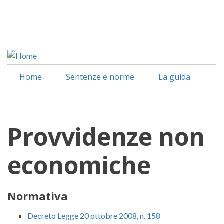
Salta
al
Facebook
contenuto
Linkedin
principale
Home
Sentenze e norme
La guida
Provvidenze non
economiche
Normativa
Decreto Legge 20 ottobre 2008, n. 158