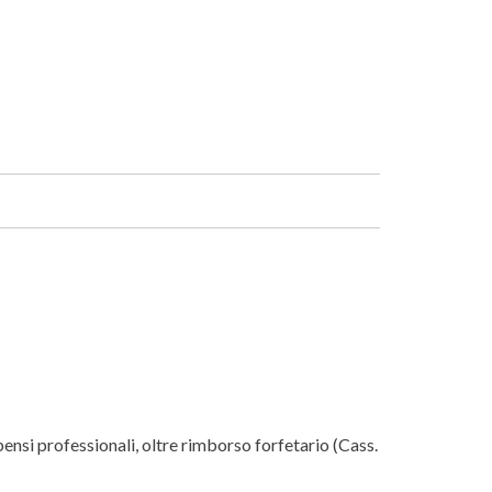
Facebook
Linkedin
nsi professionali, oltre rimborso forfetario (Cass.