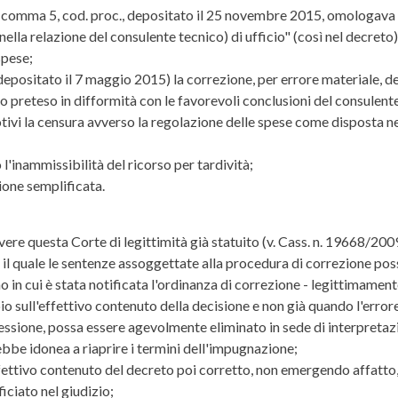
, comma 5, cod. proc., depositato il 25 novembre 2015, omologava "
nella relazione del consulente tecnico) di ufficio" (così nel decreto
spese;
depositato il 7 maggio 2015) la correzione, per errore materiale, de
io preteso in difformità con le favorevoli conclusioni del consulente 
ivi la censura avverso la regolazione delle spese come disposta n
l'inammissibilità del ricorso per tardività;
ione semplificata.
vere questa Corte di legittimità già statuito (v. Cass. n. 19668/200
do il quale le sentenze assoggettate alla procedura di correzione po
in cui è stata notificata l'ordinanza di correzione - legittimamente r
o sull'effettivo contenuto della decisione e non già quando l'error
ressione, possa essere agevolmente eliminato in sede di interpretazi
ebbe idonea a riaprire i termini dell'impugnazione;
effettivo contenuto del decreto poi corretto, non emergendo affatto
ficiato nel giudizio;