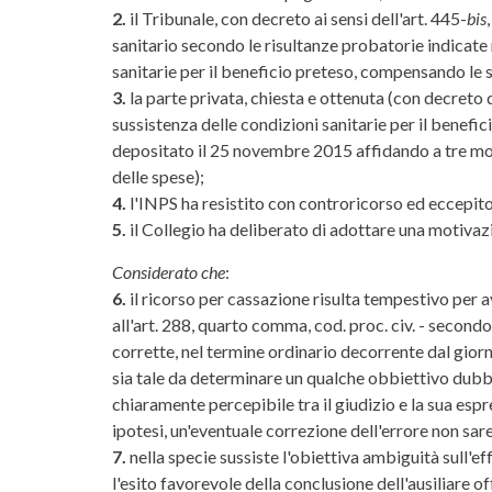
2.
il Tribunale, con decreto ai sensi dell'art. 445-
bis
sanitario secondo le risultanze probatorie indicate 
sanitarie per il beneficio preteso, compensando le 
3.
la parte privata, chiesta e ottenuta (con decreto 
sussistenza delle condizioni sanitarie per il benefic
depositato il 25 novembre 2015 affidando a tre mot
delle spese);
4.
l'INPS ha resistito con controricorso ed eccepito 
5.
il Collegio ha deliberato di adottare una motivaz
Considerato che
:
6.
il ricorso per cassazione risulta tempestivo per a
all'art. 288, quarto comma, cod. proc. civ. - secon
corrette, nel termine ordinario decorrente dal giorno 
sia tale da determinare un qualche obbiettivo dubbi
chiaramente percepibile tra il giudizio e la sua esp
ipotesi, un'eventuale correzione dell'errore non sar
7.
nella specie sussiste l'obiettiva ambiguità sull'
l'esito favorevole della conclusione dell'ausiliare of