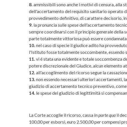
8.
ammissibili sono anche i motivi di censura, alla 
dell'accertamento del requisito sanitario operato dal
provvedimento definitivo, di carattere decisorio, inc
9.
la pronuncia sulle spese dell'accertamento tecnic
sempre coordinarsi con il principio generale della s
parte totalmente vittoriosa può essere condannata 
10.
nel caso di specie il giudice adito ha provvedut
l'Istituto fosse totalmente soccombente, essendo st
11.
vi é stata una evidente e totale soccombenza del
potere discrezionale del Giudice, alcun elemento att
12.
all'accoglimento del ricorso segue la cassazione
13.
non essendo necessari ulteriori accertamenti, la 
giudizio di accertamento tecnico preventivo, come 
14.
le spese del giudizio di legittimità si compensan
La Corte accoglie il ricorso, cassa
in parte qua
il dec
100,00 per esborsi, euro 2.500,00 per compensi prof