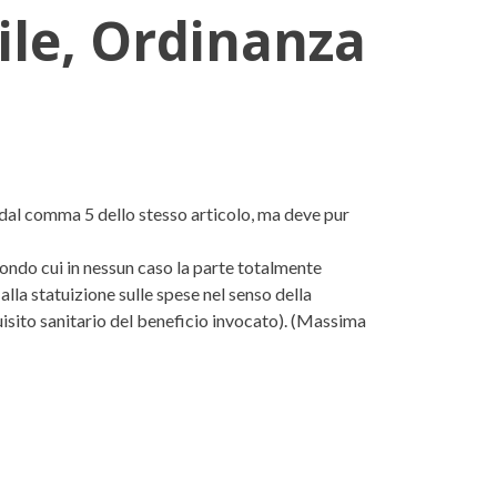
vile, Ordinanza
17, n. 6416
a dal comma 5 dello stesso articolo, ma deve pur
condo cui in nessun caso la parte totalmente
lla statuizione sulle spese nel senso della
sito sanitario del beneficio invocato). (Massima