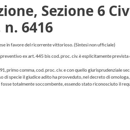
zione, Sezione 6 Ci
 n. 6416
ne 6 Civile, Ordinanza 13 marzo 20
e in favore del ricorrente vittorioso. (Sintesi non ufficiale)
preventivo ex art. 445 bis cod. proc. civ. è esplicitamente previst
 91, primo comma, cod. proc. civ. e con quello giurisprudenziale se
o di specie il giudice adito ha provveduto, nel decreto di omologa, a
fosse totalmente soccombente, essendo stato riconosciuto il requi