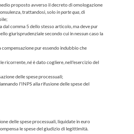
 rimedio proposto avverso il decreto di omologazione
 consulenza, trattandosi, solo
in parte qua
, di
ile;
ta dal comma 5 dello stesso articolo, ma deve pur
uello giurisprudenziale secondo cui in nessun caso la
della compensazione pur essendo indubbio che
ricorrente, né è dato cogliere, nell'esercizio del
sazione delle spese processuali;
dannando l'INPS alla rifusione delle spese del
one delle spese processuali, liquidate in euro
mpensa le spese del giudizio di legittimità.