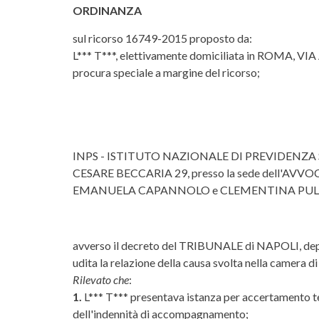
ORDINANZA
sul ricorso 16749-2015 proposto da:
L*** T***, elettivamente domiciliata in ROMA, 
procura speciale a margine del ricorso;
INPS - ISTITUTO NAZIONALE DI PREVIDENZA SOCIAL
CESARE BECCARIA 29, presso la sede dell'AVVOCA
EMANUELA CAPANNOLO e CLEMENTINA PULLI giust
avverso il decreto del TRIBUNALE di NAPOLI, dep
udita la relazione della causa svolta nella camer
Rilevato che
:
1.
L*** T*** presentava istanza per accertamento tecni
dell'indennità di accompagnamento;