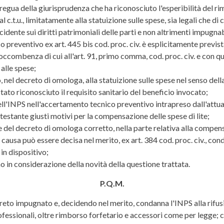
stregua della giurisprudenza che ha riconosciuto l'esperibilità del
 c.t.u., limitatamente alla statuizione sulle spese, sia legali che di
idente sui diritti patrimoniali delle parti e non altrimenti impugnab
o preventivo ex art. 445 bis cod. proc. civ. è esplicitamente previs
occombenza di cui all'art. 91, primo comma, cod. proc. civ. e con q
alle spese;
o, nel decreto di omologa, alla statuizione sulle spese nel senso 
ato riconosciuto il requisito sanitario del beneficio invocato;
l'INPS nell'accertamento tecnico preventivo intrapreso dall'attuale 
estante giusti motivi per la compensazione delle spese di lite;
 del decreto di omologa corretto, nella parte relativa alla compen
causa può essere decisa nel merito, ex art. 384 cod. proc. civ., con
in dispositivo;
o in considerazione della novità della questione trattata.
P.Q.M.
reto impugnato e, decidendo nel merito, condanna l'INPS alla rifusi
essionali, oltre rimborso forfetario e accessori come per legge; co