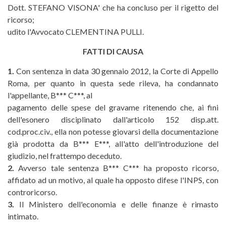
Dott. STEFANO VISONA' che ha concluso per il rigetto del
ricorso;
udito l'Avvocato CLEMENTINA PULLI.
FATTI DI CAUSA
1.
Con sentenza in data 30 gennaio 2012, la Corte di Appello
Roma, per quanto in questa sede rileva, ha condannato
l'appellante, B*** C***, al
pagamento delle spese del gravame ritenendo che, ai fini
dell'esonero disciplinato dall'articolo 152 disp.att.
cod.proc.civ., ella non potesse giovarsi della documentazione
già prodotta da B*** E***, all'atto dell'introduzione del
giudizio, nel frattempo deceduto.
2.
Avverso tale sentenza B*** C*** ha proposto ricorso,
affidato ad un motivo, al quale ha opposto difese l'INPS, con
controricorso.
3.
Il Ministero dell'economia e delle finanze è rimasto
intimato.