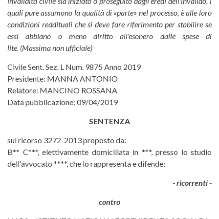
invalidità civile sia iniziato o proseguito dagli eredi dell'invalido, i
quali pure assumono la qualità di «parte» nel processo, è alle loro
condizioni reddituali che si deve fare riferimento per stabilire se
essi abbiano o meno diritto all'esonero dalle spese di
lite. (Massima non ufficiale)
Civile Sent. Sez. L Num. 9875 Anno 2019
Presidente: MANNA ANTONIO
Relatore: MANCINO ROSSANA
Data pubblicazione: 09/04/2019
SENTENZA
sul ricorso 3272-2013 proposto da:
B** C***, elettivamente domiciliata in ***, presso lo studio
dell'avvocato ****, che lo rappresenta e difende;
- ricorrenti -
contro