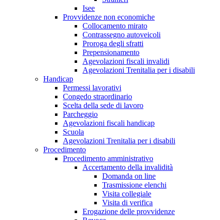
Isee
Provvidenze non economiche
Collocamento mirato
Contrassegno autoveicoli
Proroga degli sfratti
Prepensionamento
Agevolazioni fiscali invalidi
Agevolazioni Trenitalia per i disabili
Handicap
Permessi lavorativi
Congedo straordinario
Scelta della sede di lavoro
Parcheggio
Agevolazioni fiscali handicap
Scuola
Agevolazioni Trenitalia per i disabili
Procedimento
Procedimento amministrativo
Accertamento della invalidità
Domanda on line
Trasmissione elenchi
Visita collegiale
Visita di verifica
Erogazione delle provvidenze