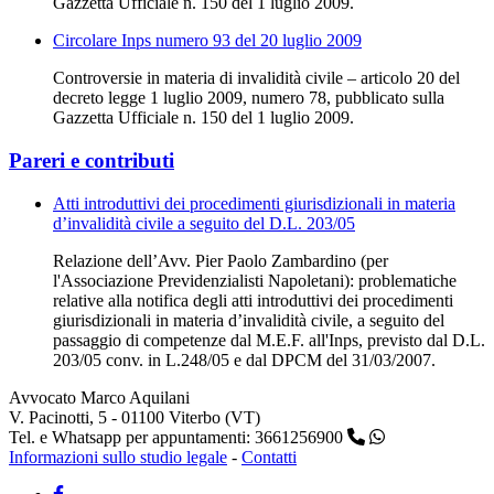
Gazzetta Ufficiale n. 150 del 1 luglio 2009.
Circolare Inps numero 93 del 20 luglio 2009
Controversie in materia di invalidità civile – articolo 20 del
decreto legge 1 luglio 2009, numero 78, pubblicato sulla
Gazzetta Ufficiale n. 150 del 1 luglio 2009.
Pareri e contributi
Atti introduttivi dei procedimenti giurisdizionali in materia
d’invalidità civile a seguito del D.L. 203/05
Relazione dell’Avv. Pier Paolo Zambardino (per
l'Associazione Previdenzialisti Napoletani): problematiche
relative alla notifica degli atti introduttivi dei procedimenti
giurisdizionali in materia d’invalidità civile, a seguito del
passaggio di competenze dal M.E.F. all'Inps, previsto dal D.L.
203/05 conv. in L.248/05 e dal DPCM del 31/03/2007.
Avvocato Marco Aquilani
V. Pacinotti, 5 - 01100 Viterbo (VT)
Tel. e Whatsapp per appuntamenti: 3661256900
Informazioni sullo studio legale
-
Contatti
Facebook