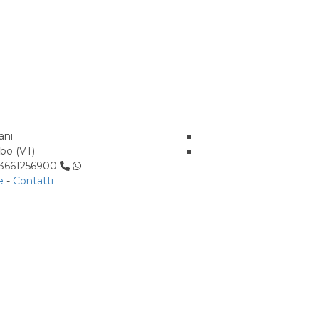
ani
rbo (VT)
: 3661256900
e
-
Contatti