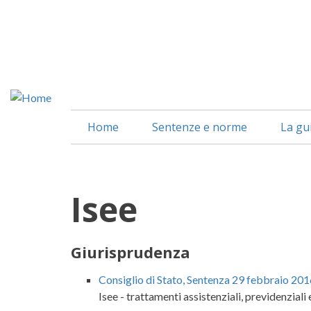
Salta
al
contenuto
principale
Home
Sentenze e norme
La gu
Isee
Giurisprudenza
Consiglio di Stato, Sentenza 29 febbraio 2016
Isee - trattamenti assistenziali, previdenziali