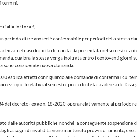
 termini.
i alla lettera f)
 un periodo di tre anni ed è confermabile per periodi della stessa du
cadenza, nel caso in cui la domanda sia presentata nel semestre an
anda, qualora la stessa venga inoltrata entro i centoventi giorni 
nza sono considerate nuova domanda.
20 esplica effetti con riguardo alle domande di conferma i cui ter
o essi quelli relativi al semestre precedente la scadenza dell’assegn
colo 34 del decreto-legge n. 18/2020, opera relativamente al periodo
to dalle autorità pubbliche, nonché la conseguente sospensione dell
degli assegni di invalidità viene mantenuto provvisoriamente, ove 