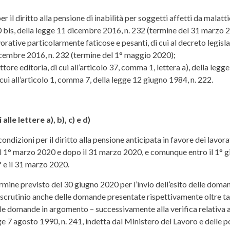
r il diritto alla pensione di inabilità per soggetti affetti da malatt
50 bis, della legge 11 dicembre 2016, n. 232 (termine del 31 marzo 
rative particolarmente faticose e pesanti, di cui al decreto legisl
icembre 2016, n. 232 (termine del 1° maggio 2020);
ore editoria, di cui all’articolo 37, comma 1, lettera a), della legg
cui all’articolo 1, comma 7, della legge 12 giugno 1984, n. 222.
le lettere a), b), c) e d)
dizioni per il diritto alla pensione anticipata in favore dei lavorator
 il 1° marzo 2020 e dopo il 31 marzo 2020, e comunque entro il 1° gi
° e il 31 marzo 2020.
rmine previsto del 30 giugno 2020 per l’invio dell’esito delle domand
 scrutinio anche delle domande presentate rispettivamente oltre tal
 delle domande in argomento – successivamente alla verifica relativa
gge 7 agosto 1990, n. 241, indetta dal Ministero del Lavoro e delle po