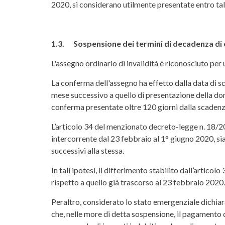
2020, si considerano utilmente presentate entro tali
1.3. Sospensione dei termini di decadenza di cu
L'assegno ordinario di invalidità è riconosciuto per
La conferma dell'assegno ha effetto dalla data di s
mese successivo a quello di presentazione della dom
conferma presentate oltre 120 giorni dalla scade
L’articolo 34 del menzionato decreto-legge n. 18/20
intercorrente dal 23 febbraio al 1° giugno 2020, sian
successivi alla stessa.
In tali ipotesi, il differimento stabilito dall’arti
rispetto a quello già trascorso al 23 febbraio 2020.
Peraltro, considerato lo stato emergenziale dichiara
che, nelle more di detta sospensione, il pagamento 