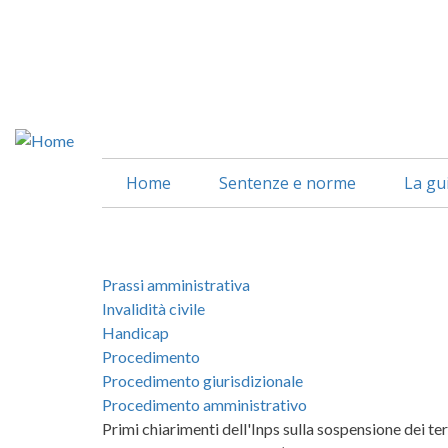
Salta
al
contenuto
principale
Home
Sentenze e norme
La gu
Prassi amministrativa
Invalidità civile
Handicap
Procedimento
Procedimento giurisdizionale
Procedimento amministrativo
Primi chiarimenti dell'Inps sulla sospensione dei te