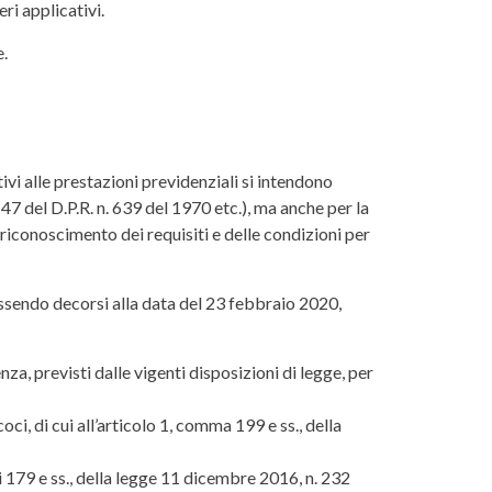
ri applicativi.
e.
ivi alle prestazioni previdenziali si intendono
o 47 del D.P.R. n. 639 del 1970 etc.), ma anche per la
riconoscimento dei requisiti e delle condizioni per
essendo decorsi alla data del 23 febbraio 2020,
za, previsti dalle vigenti disposizioni di legge, per
oci, di cui all’articolo 1, comma 199 e ss., della
mi 179 e ss., della legge 11 dicembre 2016, n. 232