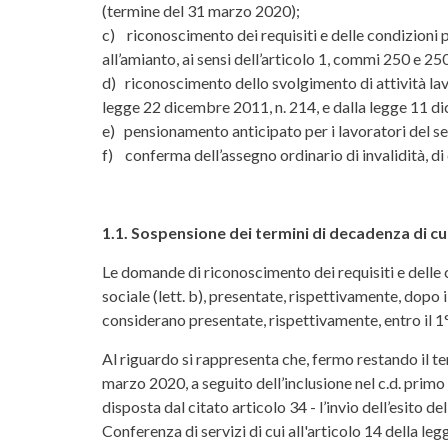
(termine del 31 marzo 2020);
c) riconoscimento dei requisiti e delle condizioni pe
all’amianto, ai sensi dell’articolo 1, commi 250 e 2
d) riconoscimento dello svolgimento di attività lavo
legge 22 dicembre 2011, n. 214, e dalla legge 11 d
e) pensionamento anticipato per i lavoratori del sett
f) conferma dell’assegno ordinario di invalidità, di 
1.1. Sospensione dei termini di decadenza di cui al
Le domande di riconoscimento dei requisiti e delle con
sociale (lett. b), presentate, rispettivamente, dopo
considerano presentate, rispettivamente, entro il 1
Al riguardo si rappresenta che, fermo restando il te
marzo 2020, a seguito dell’inclusione nel c.d. primo
disposta dal citato articolo 34 - l’invio dell’esito
Conferenza di servizi di cui all'articolo 14 della le