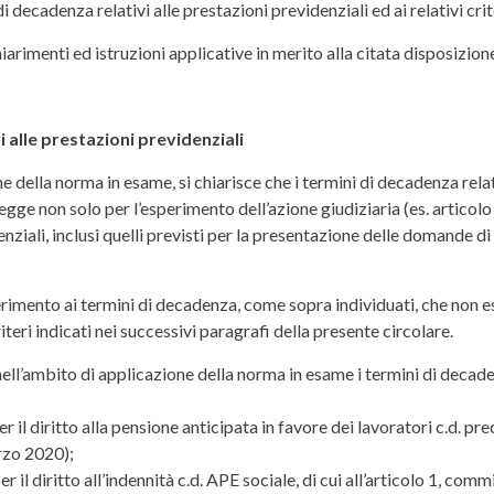
 decadenza relativi alle prestazioni previdenziali ed ai relativi crite
iarimenti ed istruzioni applicative in merito alla citata disposizion
 alle prestazioni previdenziali
 della norma in esame, si chiarisce che i termini di decadenza relat
i legge non solo per l’esperimento dell’azione giudiziaria (es. articol
iali, inclusi quelli previsti per la presentazione delle domande di 
erimento ai termini di decadenza, come sopra individuati, che non 
teri indicati nei successivi paragrafi della presente circolare.
ell’ambito di applicazione della norma in esame i termini di decaden
 il diritto alla pensione anticipata in favore dei lavoratori c.d. prec
rzo 2020);
 il diritto all’indennità c.d. APE sociale, di cui all’articolo 1, com