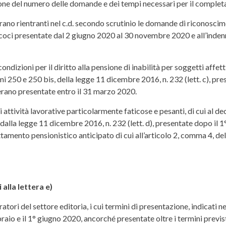
ne del numero delle domande e dei tempi necessari per il completa
no rientranti nel c.d. secondo scrutinio le domande di riconoscimento
recoci presentate dal 2 giugno 2020 al 30 novembre 2020 e all’inden
ndizioni per il diritto alla pensione di inabilità per soggetti affett
ommi 250 e 250 bis, della legge 11 dicembre 2016, n. 232 (lett. c), p
derano presentate entro il 31 marzo 2020.
tività lavorative particolarmente faticose e pesanti, di cui al dec
alla legge 11 dicembre 2016, n. 232 (lett. d), presentate dopo il 1°
tamento pensionistico anticipato di cui all’articolo 2, comma 4, del
alla lettera e)
ori del settore editoria, i cui termini di presentazione, indicati n
aio e il 1° giugno 2020, ancorché presentate oltre i termini previst