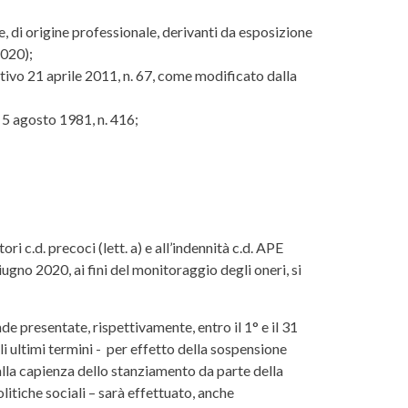
ie, di origine professionale, derivanti da esposizione
2020);
ativo 21 aprile 2011, n. 67, come modificato dalla
e 5 agosto 1981, n. 416;
i c.d. precoci (lett. a) e all’indennità c.d. APE
ugno 2020, ai fini del monitoraggio degli oneri, si
e presentate, rispettivamente, entro il 1° e il 31
i ultimi termini - per effetto della sospensione
 alla capienza dello stanziamento da parte della
litiche sociali – sarà effettuato, anche