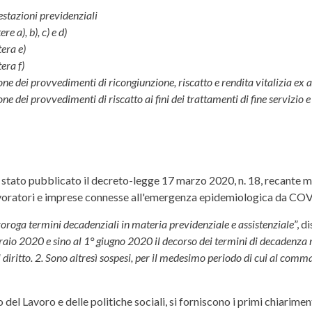
estazioni previdenziali
e a), b), c) e d)
tera e)
era f)
one dei provvedimenti di ricongiunzione, riscatto e rendita vitalizia ex
e dei provvedimenti di riscatto ai fini dei trattamenti di fine servizio e
è stato pubblicato il decreto-legge 17 marzo 2020, n. 18, recante m
avoratori e imprese connesse all'emergenza epidemiologica da CO
oroga termini decadenziali in materia previdenziale e assistenziale
”, d
 2020 e sino al 1° giugno 2020 il decorso dei termini di decadenza rela
diritto. 2. Sono altresì sospesi, per il medesimo periodo di cui al comma
 del Lavoro e delle politiche sociali, si forniscono i primi chiarime