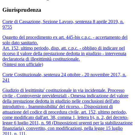
Giurisprudenza
Corte di Cassazione, Sezione Lavoro, sentenza 8 aprile 2019, n.
9755
Oggetto del procedimento ex art. 445-bis c.p.c. - accertamento del
solo dato sanitario.
Art. 152, ultimo periodo, disp. att. c.p.c. - obbligo di indicare nel
ricorso il valore della prestazione dedotta in giudizio - intervenuta
declaratoria di illegittimità costituzionale.
(Sintesi non ufficiale)
Corte Costituzionale, sentenza 24 ottobre - 20 novembre 2017, n.
241
Giudizio di legittimita' costituzionale in via incidentale. Processo
civile - Controversie previdenziali - Omessa indicazione del valore
della prestazione dedotta in giudizio nelle conclusioni dell'atto
introduttivo - Inammissibilita' del ricorso. - Disposizioni di
attuazione del codice di procedura civile, art. 152, ultimo periodo,
come modificato dall'art. 38, comma 1, lettera b), n. 2, del decreto-
legge 6 luglio 2011, n. 98 (Disposizioni urgenti per la stabilizzazione
finanziaria), convertito, con modificazioni, nella legge 15 luglio
2011, n. 111.