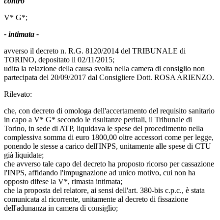
contro
V* G*;
- intimata -
avverso il decreto n. R.G. 8120/2014 del TRIBUNALE di
TORINO, depositato il 02/11/2015;
udita la relazione della causa svolta nella camera di consiglio non
partecipata del 20/09/2017 dal Consigliere Dott. ROSA ARIENZO.
Rilevato:
che, con decreto di omologa dell'accertamento del requisito sanitario
in capo a V* G* secondo le risultanze peritali, il Tribunale di
Torino, in sede di ATP, liquidava le spese del procedimento nella
complessiva somma di euro 1800,00 oltre accessori come per legge,
ponendo le stesse a carico dell'INPS, unitamente alle spese di CTU
già liquidate;
che avverso tale capo del decreto ha proposto ricorso per cassazione
l'INPS, affidando l'impugnazione ad unico motivo, cui non ha
opposto difese la V*, rimasta intimata;
che la proposta del relatore, ai sensi dell'art. 380-bis c.p.c., è stata
comunicata al ricorrente, unitamente al decreto di fissazione
dell'adunanza in camera di consiglio;