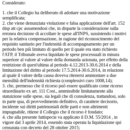
Considerato:
1. che il Collegio ha deliberato di adottare una motivazione
semplificata;
2. che viene denunziata violazione e falsa applicazione dell'art. 152
disp att cpc assumendosi che, in disparte la considerazione sulla
erronea decisione di accollare le spese all'INPS, sussistendo i motivi
per la relativa compensazione, in ragione del riconoscimento del
requisito sanitario per l'indennità di accompagnamento per un
periodo ben più limitato di quello per il quale era stato richiesto
l'ATP, il Tribunale aveva liquidato le spese processuali in misura
superiore al valore al valore della domanda azionata, per effetto della
restrizione di quest'ultima al periodo 4.12.2013-30.6.2014 e della
limitazione del diritto al periodo 17.5.2014-30.6.2014, in relazione
al quale il valore della causa doveva ritenersi ammontare a due
mensilità dell'indennità richiesta (complessivi curo 1008,14);
3. che, premesso che il ricorso può essere qualificato come ricorso
straordinario ex art. 111 Cost., ammissibile limitatamente alla
statuizione sulle spese, sia legali che di consulenza, trattandosi, solo
in parte qua, di provvedimento definitivo, di carattere decisorio,
incidente sui diritti patrimoniali delle parti e non altrimenti
impugnabile, ritiene il Collegio che il ricorso è fondato;
4. che alla presente fattispecie va applicato il D.M. 55/2014 , in
vigore dal 3 aprile 2014, essendo stata operata la liquidazione qui
censurata con decreto del 28 ottobre 2015;