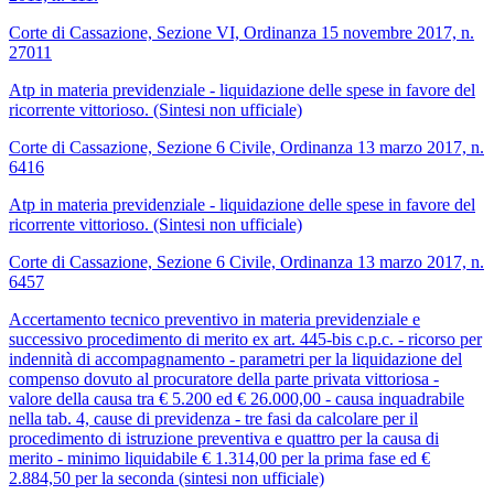
Corte di Cassazione, Sezione VI, Ordinanza 15 novembre 2017, n.
27011
Atp in materia previdenziale - liquidazione delle spese in favore del
ricorrente vittorioso. (Sintesi non ufficiale)
Corte di Cassazione, Sezione 6 Civile, Ordinanza 13 marzo 2017, n.
6416
Atp in materia previdenziale - liquidazione delle spese in favore del
ricorrente vittorioso. (Sintesi non ufficiale)
Corte di Cassazione, Sezione 6 Civile, Ordinanza 13 marzo 2017, n.
6457
Accertamento tecnico preventivo in materia previdenziale e
successivo procedimento di merito ex art. 445-bis c.p.c. - ricorso per
indennità di accompagnamento - parametri per la liquidazione del
compenso dovuto al procuratore della parte privata vittoriosa -
valore della causa tra € 5.200 ed € 26.000,00 - causa inquadrabile
nella tab. 4, cause di previdenza - tre fasi da calcolare per il
procedimento di istruzione preventiva e quattro per la causa di
merito - minimo liquidabile € 1.314,00 per la prima fase ed €
2.884,50 per la seconda (sintesi non ufficiale)