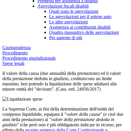
Permessi per assistenza a disabili
Agevolazioni fiscali disabili
Quali sono le agevolazioni
Le agevolazioni per il settore auto
Le altre agevolazioni
Assistenza ai contribuenti disabili
Quadro riassuntivo delle agevolazioni
Per saperne di più
Giurisprudenza
Procedimento
Procedimento giurisdizionale
Spese legali
Il valore della causa (due annualità della prestazione) ed il valore
della prestazione dedotta in giudizio, costituiscono un limite
massimo, ben potendo la liquidazione delle spese adattarsi alla
minore entità del "decisum". (Cass. ord. 24956/2017)
La Suprema Corte, ai fini della determinazione dell'entità del
compenso liquidabile, equipara il "
valore della causa
" (e cioè due
anni della prestazione) al "
valore della prestazione dedotta in
giudizio
" (che però non è più obbligatorio indicare in ricorso, per
effetto della
recente sentenza della Corte Costituzionale n.