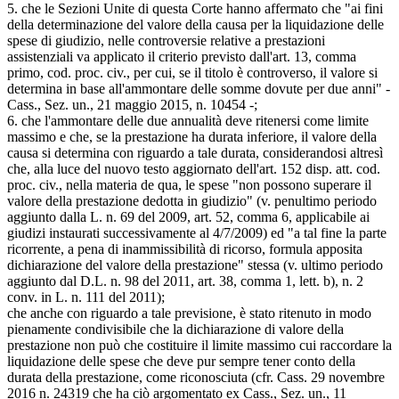
5. che le Sezioni Unite di questa Corte hanno affermato che "ai fini
della determinazione del valore della causa per la liquidazione delle
spese di giudizio, nelle controversie relative a prestazioni
assistenziali va applicato il criterio previsto dall'art. 13, comma
primo, cod. proc. civ., per cui, se il titolo è controverso, il valore si
determina in base all'ammontare delle somme dovute per due anni" -
Cass., Sez. un., 21 maggio 2015, n. 10454 -;
6. che l'ammontare delle due annualità deve ritenersi come limite
massimo e che, se la prestazione ha durata inferiore, il valore della
causa si determina con riguardo a tale durata, considerandosi altresì
che, alla luce del nuovo testo aggiornato dell'art. 152 disp. att. cod.
proc. civ., nella materia de qua, le spese "non possono superare il
valore della prestazione dedotta in giudizio" (v. penultimo periodo
aggiunto dalla L. n. 69 del 2009, art. 52, comma 6, applicabile ai
giudizi instaurati successivamente al 4/7/2009) ed "a tal fine la parte
ricorrente, a pena di inammissibilità di ricorso, formula apposita
dichiarazione del valore della prestazione" stessa (v. ultimo periodo
aggiunto dal D.L. n. 98 del 2011, art. 38, comma 1, lett. b), n. 2
conv. in L. n. 111 del 2011);
che anche con riguardo a tale previsione, è stato ritenuto in modo
pienamente condivisibile che la dichiarazione di valore della
prestazione non può che costituire il limite massimo cui raccordare la
liquidazione delle spese che deve pur sempre tener conto della
durata della prestazione, come riconosciuta (cfr. Cass. 29 novembre
2016 n. 24319 che ha ciò argomentato ex Cass., Sez. un., 11