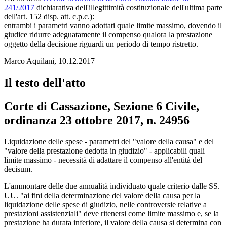
241/2017
dichiarativa dell'illegittimità costituzionale dell'ultima parte
dell'art. 152 disp. att. c.p.c.):
entrambi i parametri vanno adottati quale limite massimo, dovendo il
giudice ridurre adeguatamente il compenso qualora la prestazione
oggetto della decisione riguardi un periodo di tempo ristretto.
Marco Aquilani, 10.12.2017
Il testo dell'atto
Corte di Cassazione, Sezione 6 Civile,
ordinanza 23 ottobre 2017, n. 24956
Corte di Cassazione, Sezione 6 Civile, ordi
Liquidazione delle spese - parametri del "valore della causa" e del
"valore della prestazione dedotta in giudizio" - applicabili quali
limite massimo - necessità di adattare il compenso all'entità del
decisum.
L'ammontare delle due annualità individuato quale criterio dalle SS.
UU. "ai fini della determinazione del valore della causa per la
liquidazione delle spese di giudizio, nelle controversie relative a
prestazioni assistenziali" deve ritenersi come limite massimo e, se la
prestazione ha durata inferiore, il valore della causa si determina con