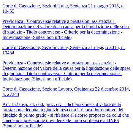
Corte di Cassazione, Sezioni Unite, Sentenza 21 maggio 2015, n.
10455
Previdenza - Controversie relative a prestazioni assistenziali -
Determinazione del valore della causa per la liquidazione delle spese
di giudizio - Titolo controverso - Criterio per la determinazione -
Individuazione (Sintesi non ufficiale)
Corte di Cassazione, Sezioni Unite, Sentenza 21 maggio 2015, n.
10454
Previdenza - Controversie relative a prestazioni assistenziali -
Determinazione del valore della causa per la liquidazione delle spese
di giudizio - Titolo controverso - Criterio per la determinazione -
Individuazione (Sintesi non ufficiale)
Corte di Cassazione, Sezione Lavoro, Ordinanza 22 dicembre 2014,
n. 27243
Art. 152 disp. att. cod. proc. civ. - dichiarazione sul valore della
prestazione dedotta in giudizio resa con il ricorso introduttivo del
giudizio di primo grado - si riferisce al ricorso proposto da colui che
chiede una prestazione previdenziale - non si riferisce all'INPS
(Sintesi non ufficiale)