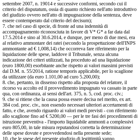
settembre 2007, n. 19014 e successive conformi, secondo cui il
criterio del disputatum, ossia di quanto richiesto nell'atto introduttivo
del giudizio ovvero nell'atto di impugnazione della sentenza, deve
essere contemperato dal criterio del decisum);
7. che nel caso di specie, di fronte ad una indennità di
accompagnamento riconosciuta in favore di V* G* a far data dal
17.5.2014 e sino al 30.6.2014, e dunque, per meno di due mesi, era
al relativo ammontare dei ratei (secondo la prospettazione dell'INPS
ammontante ad € 1,008,14) che occorreva fare riferimento per la
liquidazione delle spese, laddove il Tribunale, senza alcuna
indicazione dei criteri utilizzati, ha proceduto ad una liquidazione
(euro 1800,00) esorbitante anche rispetto ai valori massimi previsti
dal D.M. n. 55/2014, ratione temporis applicabile, per lo scaglione
da utilizzare (da euro 1.101,00 ad curo 5.200,00);
8. che, pertanto, in dissenso rispetto alla proposta del relatore, il
ricorso va accolto ed il provvedimento impugnato va cassato in parte
qua, con ordinanza, ai sensi dell'art. 375, n. 5, cod. proc. civ.;
9. che si ritiene che la causa possa essere decisa nel merito, ex art.
384 cod. proc. civ., non essendo necessari ulteriori accertamenti di
fatto, e che, avendo riguardo ai valori medi previsti - con riferimento
allo scaglione fino ad € 5200,00 — per le tre fasi dei procedimenti di
istruzione preventiva - l'importo liquidabile ammonti a complessivi
euro 805,00, in tale misura reputandosi corretta la determinazione
delle spese dovute e provvedendosi nella presente sede;
10. che le spese del presente giudizio di legittimità vanno