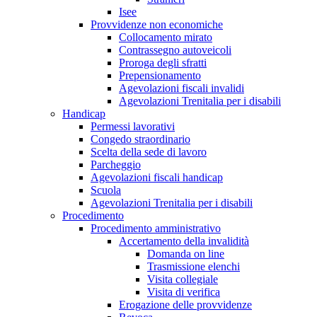
Isee
Provvidenze non economiche
Collocamento mirato
Contrassegno autoveicoli
Proroga degli sfratti
Prepensionamento
Agevolazioni fiscali invalidi
Agevolazioni Trenitalia per i disabili
Handicap
Permessi lavorativi
Congedo straordinario
Scelta della sede di lavoro
Parcheggio
Agevolazioni fiscali handicap
Scuola
Agevolazioni Trenitalia per i disabili
Procedimento
Procedimento amministrativo
Accertamento della invalidità
Domanda on line
Trasmissione elenchi
Visita collegiale
Visita di verifica
Erogazione delle provvidenze