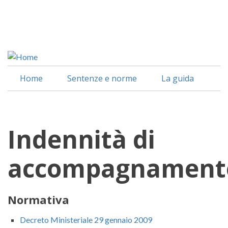
Salta
al
Facebook
contenuto
Linkedin
principale
Home
Sentenze e norme
La guida
Indennità di
accompagnament
Normativa
Decreto Ministeriale 29 gennaio 2009