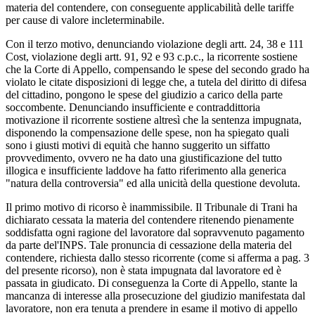
materia del contendere, con conseguente applicabilità delle tariffe
per cause di valore incleterminabile.
Con il terzo motivo, denunciando violazione degli artt. 24, 38 e 111
Cost, violazione degli artt. 91, 92 e 93 c.p.c., la ricorrente sostiene
che la Corte di Appello, compensando le spese del secondo grado ha
violato le citate disposizioni di legge che, a tutela del diritto di difesa
del cittadino, pongono le spese del giudizio a carico della parte
soccombente. Denunciando insufficiente e contraddittoria
motivazione il ricorrente sostiene altresì che la sentenza impugnata,
disponendo la compensazione delle spese, non ha spiegato quali
sono i giusti motivi di equità che hanno suggerito un siffatto
provvedimento, ovvero ne ha dato una giustificazione del tutto
illogica e insufficiente laddove ha fatto riferimento alla generica
"natura della controversia" ed alla unicità della questione devoluta.
Il primo motivo di ricorso è inammissibile. Il Tribunale di Trani ha
dichiarato cessata la materia del contendere ritenendo pienamente
soddisfatta ogni ragione del lavoratore dal sopravvenuto pagamento
da parte del'INPS. Tale pronuncia di cessazione della materia del
contendere, richiesta dallo stesso ricorrente (come si afferma a pag. 3
del presente ricorso), non è stata impugnata dal lavoratore ed è
passata in giudicato. Di conseguenza la Corte di Appello, stante la
mancanza di interesse alla prosecuzione del giudizio manifestata dal
lavoratore, non era tenuta a prendere in esame il motivo di appello