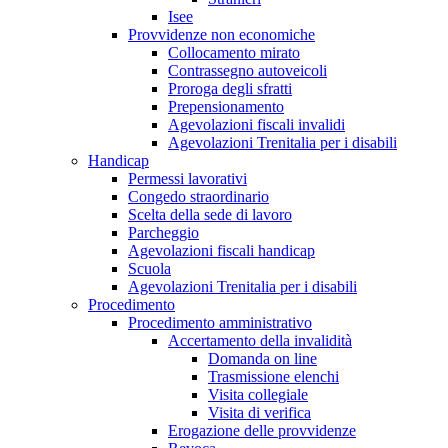
Isee
Provvidenze non economiche
Collocamento mirato
Contrassegno autoveicoli
Proroga degli sfratti
Prepensionamento
Agevolazioni fiscali invalidi
Agevolazioni Trenitalia per i disabili
Handicap
Permessi lavorativi
Congedo straordinario
Scelta della sede di lavoro
Parcheggio
Agevolazioni fiscali handicap
Scuola
Agevolazioni Trenitalia per i disabili
Procedimento
Procedimento amministrativo
Accertamento della invalidità
Domanda on line
Trasmissione elenchi
Visita collegiale
Visita di verifica
Erogazione delle provvidenze