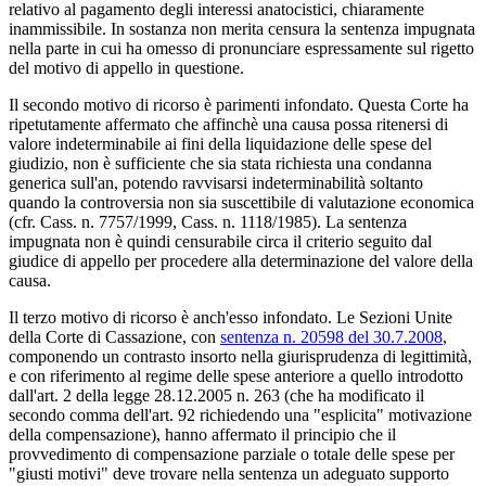
relativo al pagamento degli interessi anatocistici, chiaramente
inammissibile. In sostanza non merita censura la sentenza impugnata
nella parte in cui ha omesso di pronunciare espressamente sul rigetto
del motivo di appello in questione.
Il secondo motivo di ricorso è parimenti infondato. Questa Corte ha
ripetutamente affermato che affinchè una causa possa ritenersi di
valore indeterminabile ai fini della liquidazione delle spese del
giudizio, non è sufficiente che sia stata richiesta una condanna
generica sull'an, potendo ravvisarsi indeterminabilità soltanto
quando la controversia non sia suscettibile di valutazione economica
(cfr. Cass. n. 7757/1999, Cass. n. 1118/1985). La sentenza
impugnata non è quindi censurabile circa il criterio seguito dal
giudice di appello per procedere alla determinazione del valore della
causa.
Il terzo motivo di ricorso è anch'esso infondato. Le Sezioni Unite
della Corte di Cassazione, con
sentenza n. 20598 del 30.7.2008
,
componendo un contrasto insorto nella giurisprudenza di legittimità,
e con riferimento al regime delle spese anteriore a quello introdotto
dall'art. 2 della legge 28.12.2005 n. 263 (che ha modificato il
secondo comma dell'art. 92 richiedendo una "esplicita" motivazione
della compensazione), hanno affermato il principio che il
provvedimento di compensazione parziale o totale delle spese per
"giusti motivi" deve trovare nella sentenza un adeguato supporto