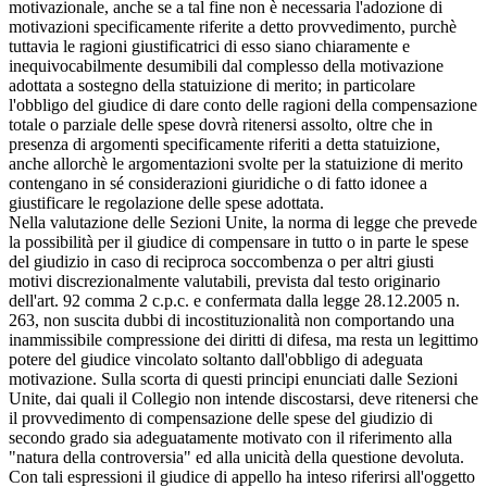
motivazionale, anche se a tal fine non è necessaria l'adozione di
motivazioni specificamente riferite a detto provvedimento, purchè
tuttavia le ragioni giustificatrici di esso siano chiaramente e
inequivocabilmente desumibili dal complesso della motivazione
adottata a sostegno della statuizione di merito; in particolare
l'obbligo del giudice di dare conto delle ragioni della compensazione
totale o parziale delle spese dovrà ritenersi assolto, oltre che in
presenza di argomenti specificamente riferiti a detta statuizione,
anche allorchè le argomentazioni svolte per la statuizione di merito
contengano in sé considerazioni giuridiche o di fatto idonee a
giustificare le regolazione delle spese adottata.
Nella valutazione delle Sezioni Unite, la norma di legge che prevede
la possibilità per il giudice di compensare in tutto o in parte le spese
del giudizio in caso di reciproca soccombenza o per altri giusti
motivi discrezionalmente valutabili, prevista dal testo originario
dell'art. 92 comma 2 c.p.c. e confermata dalla legge 28.12.2005 n.
263, non suscita dubbi di incostituzionalità non comportando una
inammissibile compressione dei diritti di difesa, ma resta un legittimo
potere del giudice vincolato soltanto dall'obbligo di adeguata
motivazione. Sulla scorta di questi principi enunciati dalle Sezioni
Unite, dai quali il Collegio non intende discostarsi, deve ritenersi che
il provvedimento di compensazione delle spese del giudizio di
secondo grado sia adeguatamente motivato con il riferimento alla
"natura della controversia" ed alla unicità della questione devoluta.
Con tali espressioni il giudice di appello ha inteso riferirsi all'oggetto