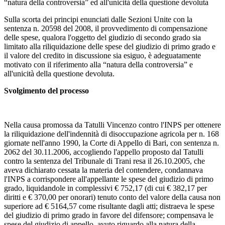
“natura della controversia” ed all'unicità della questione devoluta
Sulla scorta dei principi enunciati dalle Sezioni Unite con la
sentenza n. 20598 del 2008, il provvedimento di compensazione
delle spese, qualora l'oggetto del giudizio di secondo grado sia
limitato alla riliquidazione delle spese del giudizio di primo grado e
il valore del credito in discussione sia esiguo, è adeguatamente
motivato con il riferimento alla “natura della controversia” e
all'unicità della questione devoluta.
Svolgimento del processo
Nella causa promossa da Tatulli Vincenzo contro l'INPS per ottenere
la riliquidazione dell'indennità di disoccupazione agricola per n. 168
giornate nell'anno 1990, la Corte di Appello di Bari, con sentenza n.
2062 del 30.11.2006, accogliendo l'appello proposto dal Tatulli
contro la sentenza del Tribunale di Trani resa il 26.10.2005, che
aveva dichiarato cessata la materia del contendere, condannava
l'INPS a corrispondere all'appellante le spese del giudizio di primo
grado, liquidandole in complessivi € 752,17 (di cui € 382,17 per
diritti e € 370,00 per onorari) tenuto conto del valore della causa non
superiore ad € 5164,57 come risultante dagli atti; distraeva le spese
del giudizio di primo grado in favore del difensore; compensava le
spese del giudizio di appello, avuto riguardo alla natura della