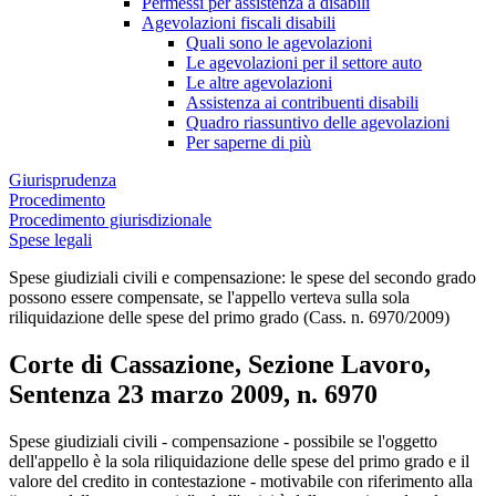
Permessi per assistenza a disabili
Agevolazioni fiscali disabili
Quali sono le agevolazioni
Le agevolazioni per il settore auto
Le altre agevolazioni
Assistenza ai contribuenti disabili
Quadro riassuntivo delle agevolazioni
Per saperne di più
Giurisprudenza
Procedimento
Procedimento giurisdizionale
Spese legali
Spese giudiziali civili e compensazione: le spese del secondo grado
possono essere compensate, se l'appello verteva sulla sola
riliquidazione delle spese del primo grado (Cass. n. 6970/2009)
Corte di Cassazione, Sezione Lavoro,
Sentenza 23 marzo 2009, n. 6970
Corte di Cassazione, Sezione Lavoro, Sent
Spese giudiziali civili - compensazione - possibile se l'oggetto
dell'appello è la sola riliquidazione delle spese del primo grado e il
valore del credito in contestazione - motivabile con riferimento alla