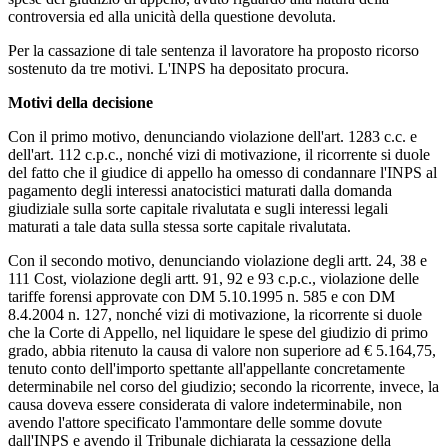
controversia ed alla unicità della questione devoluta.
Per la cassazione di tale sentenza il lavoratore ha proposto ricorso
sostenuto da tre motivi. L'INPS ha depositato procura.
Motivi della decisione
Con il primo motivo, denunciando violazione dell'art. 1283 c.c. e
dell'art. 112 c.p.c., nonché vizi di motivazione, il ricorrente si duole
del fatto che il giudice di appello ha omesso di condannare l'INPS al
pagamento degli interessi anatocistici maturati dalla domanda
giudiziale sulla sorte capitale rivalutata e sugli interessi legali
maturati a tale data sulla stessa sorte capitale rivalutata.
Con il secondo motivo, denunciando violazione degli artt. 24, 38 e
111 Cost, violazione degli artt. 91, 92 e 93 c.p.c., violazione delle
tariffe forensi approvate con DM 5.10.1995 n. 585 e con DM
8.4.2004 n. 127, nonché vizi di motivazione, la ricorrente si duole
che la Corte di Appello, nel liquidare le spese del giudizio di primo
grado, abbia ritenuto la causa di valore non superiore ad € 5.164,75,
tenuto conto dell'importo spettante all'appellante concretamente
determinabile nel corso del giudizio; secondo la ricorrente, invece, la
causa doveva essere considerata di valore indeterminabile, non
avendo l'attore specificato l'ammontare delle somme dovute
dall'INPS e avendo il Tribunale dichiarata la cessazione della