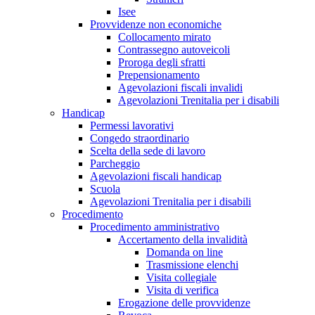
Isee
Provvidenze non economiche
Collocamento mirato
Contrassegno autoveicoli
Proroga degli sfratti
Prepensionamento
Agevolazioni fiscali invalidi
Agevolazioni Trenitalia per i disabili
Handicap
Permessi lavorativi
Congedo straordinario
Scelta della sede di lavoro
Parcheggio
Agevolazioni fiscali handicap
Scuola
Agevolazioni Trenitalia per i disabili
Procedimento
Procedimento amministrativo
Accertamento della invalidità
Domanda on line
Trasmissione elenchi
Visita collegiale
Visita di verifica
Erogazione delle provvidenze