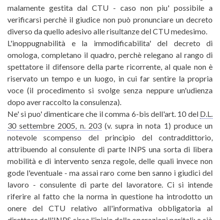
malamente gestita dal CTU - caso non piu' possibile a
verificarsi perchè il giudice non può pronunciare un decreto
diverso da quello adesivo alle risultanze del CTU medesimo.
L'inoppugnabilità e la immodificabilita' del decreto di
omologa, completano il quadro, perchè relegano al rango di
spettatore il difensore della parte ricorrente, al quale non è
riservato un tempo e un luogo, in cui far sentire la propria
voce (il procedimento si svolge senza neppure un'udienza
dopo aver raccolto la consulenza).
Ne' si puo' dimenticare che il comma 6-bis dell'art. 10 del
D.L.
30 settembre 2005, n. 203
(v. supra in nota 1) produce un
notevole scompenso del principio del contraddittorio,
attribuendo al consulente di parte INPS una sorta di libera
mobilità e di intervento senza regole, delle quali invece non
gode l'eventuale - ma assai raro come ben sanno i giudici del
lavoro - consulente di parte del lavoratore. Ci si intende
riferire al fatto che la norma in questione ha introdotto un
onere del CTU relativo all'informativa obbligatoria al
direttore dell'INPS circa l'inizio delle operazioni peritali; e ciò