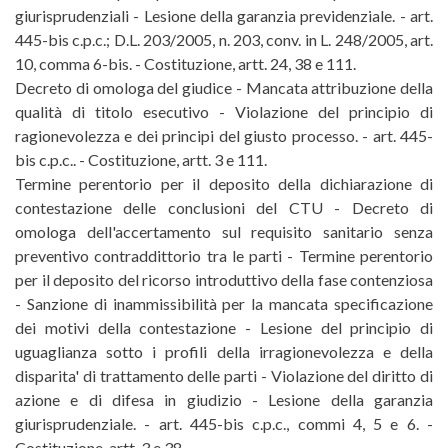
giurisprudenziali - Lesione della garanzia previdenziale. - art.
445-bis c.p.c.; D.L. 203/2005, n. 203, conv. in L. 248/2005, art.
10, comma 6-bis. - Costituzione, artt. 24, 38 e 111.
Decreto di omologa del giudice - Mancata attribuzione della
qualità di titolo esecutivo - Violazione del principio di
ragionevolezza e dei principi del giusto processo. - art. 445-
bis c.p.c.. - Costituzione, artt. 3 e 111.
Termine perentorio per il deposito della dichiarazione di
contestazione delle conclusioni del CTU - Decreto di
omologa dell'accertamento sul requisito sanitario senza
preventivo contraddittorio tra le parti - Termine perentorio
per il deposito del ricorso introduttivo della fase contenziosa
- Sanzione di inammissibilità per la mancata specificazione
dei motivi della contestazione - Lesione del principio di
uguaglianza sotto i profili della irragionevolezza e della
disparita' di trattamento delle parti - Violazione del diritto di
azione e di difesa in giudizio - Lesione della garanzia
giurisprudenziale. - art. 445-bis c.p.c., commi 4, 5 e 6. -
Costituzione, artt. 3 e 38.