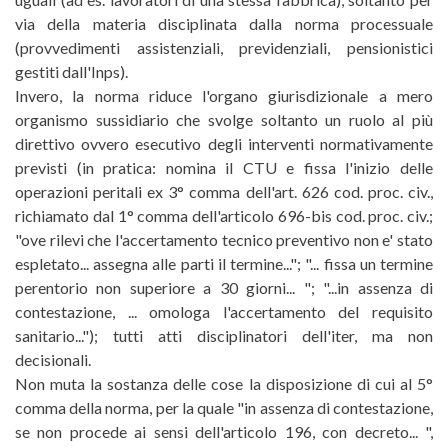
via della materia disciplinata dalla norma processuale
(provvedimenti assistenziali, previdenziali, pensionistici
gestiti dall'Inps).
Invero, la norma riduce l'organo giurisdizionale a mero
organismo sussidiario che svolge soltanto un ruolo al più
direttivo ovvero esecutivo degli interventi normativamente
previsti (in pratica: nomina il CTU e fissa l'inizio delle
operazioni peritali ex 3° comma dell'art. 626 cod. proc. civ.,
richiamato dal 1° comma dell'articolo 696-bis cod. proc. civ.;
"ove rilevi che l'accertamento tecnico preventivo non e' stato
espletato... assegna alle parti il termine..."; "... fissa un termine
perentorio non superiore a 30 giorni... "; "...in assenza di
contestazione, ... omologa l'accertamento del requisito
sanitario..."); tutti atti disciplinatori dell'iter, ma non
decisionali.
Non muta la sostanza delle cose la disposizione di cui al 5°
comma della norma, per la quale "in assenza di contestazione,
se non procede ai sensi dell'articolo 196, con decreto... ",