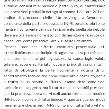
al fine di consentire al medico di parte INPS, di "partecipare
alle operazioni peritali in deroga al comma 1 dell'art. 201 del
codice di procedura civile". Un privilegio a favore del
consulente della parte processuale INPS, peraltro più forte,
mentre il consulente della parte ricorrente, quella più debole,
deve ancora essere nominato con dichiarazione ricevuta dal
cancelliere, come prescrive l'art. 201 testè richiamato.
Orbene, pare che siffatto costrutto processuale urti
irrimediabilmente il principio di ragionevolezza perchè, quali
che siano le scelte del legislatore, la causa legis voluta
tutelare, appare scriteriato, ovvero privo di razionalità, il
fatto di obbligare la parte ricorrente a dotarsi di un
accertamento tecnico che, come concepito e costruito, non è
il frutto di un sereno e "terzo" esame delle condizioni
sanitarie del soggetto, ma il frutto delle inevitabili pressioni
che la presenza, libera da vincoli anche formali, del medico
INPS puo' indurre e di fatto induce. A questo riguardo, giova
rammentare che, in sedi INPS non grandi, tutta l'atti vita' di