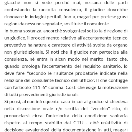
giacché non si vede perchè mai, nessuna delle parti
contestando la raccolta consulenza, il giudice dovrebbe
rinnovare le indagini peritali, fino a, magari per pretese gravi
ragioni da nessuno segnalate, sostituire il consulente.
In buona sostanza, ancorchè svolgentesi sotto la direzione di
un giudice, il procedimento relativo all'accertamento tecnico
preventivo ha natura e carattere di attività svolta da organo
non giurisdizionale. Si noti che il giudice non partecipa alla
consulenza, nè entra in alcun modo nel merito, tanto che,
quando omologa l'accertamento del requisito sanitario, lo
deve fare "secondo le risultanze probatorie indicate nella
relazione del consulente tecnico dell'ufficio". Il che confligge
con l'articolo 111, 6° comma, Cost. che esige la motivazione
di tutti provvedimenti giurisdizionali.
Si pensi, al non infrequente caso in cui al giudice si chiedeva
nella discussione orale e/o scritta del "vecchio" rito, di
pronunciarsi circa l'anteriorità della condizione sanitaria
rispetto al tempo stabilito dal CTU - ciòè un'attività di
decisione avvalendosi della documentazione in atti, magari