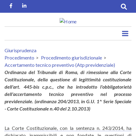
Salta
Facebook
Linkedin
al
contenuto
principale
Giurisprudenza
Procedimento
Procedimento giurisdizionale
Accertamento tecnico preventivo (Atp previdenziale)
Ordinanza del Tribunale di Roma, di rimessione alla Corte
Costituzionale, della questione di legittimità costituzionale
dell'art. 445-bis c.p.c., che ha introdotto l'obbligatorietà
dell'accertamento tecnico preventivo nel processo
previdenziale. (ordinanza 204/2013, in G.U. 1^ Serie Speciale
- Corte Costituzionale n.40 del 2.10.2013)
La Corte Costituzionale, con la sentenza n. 243/2014, ha
dichiarato inammissibili e non fondate le questioni di