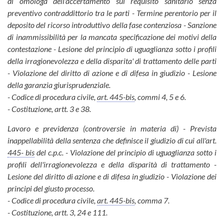
di omologa dell'accertamento sul requisito sanitario senza
preventivo contraddittorio tra le parti - Termine perentorio per il
deposito del ricorso introduttivo della fase contenziosa - Sanzione
di inammissibilità per la mancata specificazione dei motivi della
contestazione - Lesione del principio di uguaglianza sotto i profili
della irragionevolezza e della disparita' di trattamento delle parti
- Violazione del diritto di azione e di difesa in giudizio - Lesione
della garanzia giurisprudenziale.
- Codice di procedura civile,
art. 445-bis
, commi 4, 5 e 6.
- Costituzione, artt. 3 e 38.
Lavoro e previdenza (controversie in materia di) - Prevista
inappellabilità della sentenza che definisce il giudizio di cui all'art.
445- bis
del c.p.c. - Violazione del principio di uguaglianza sotto i
profili dell'irragionevolezza e della disparità di trattamento -
Lesione del diritto di azione e di difesa in giudizio - Violazione dei
principi del giusto processo.
- Codice di procedura civile,
art. 445-bis
, comma 7.
- Costituzione, artt. 3, 24 e 111.