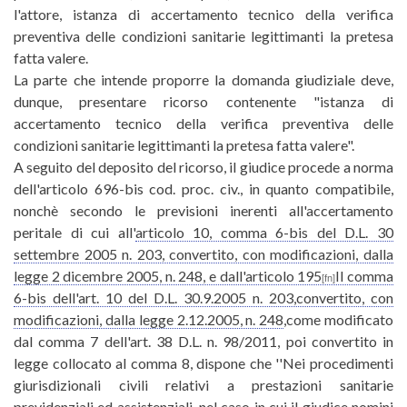
l'attore, istanza di accertamento tecnico della verifica
preventiva delle condizioni sanitarie legittimanti la pretesa
fatta valere.
La parte che intende proporre la domanda giudiziale deve,
dunque, presentare ricorso contenente "istanza di
accertamento tecnico della verifica preventiva delle
condizioni sanitarie legittimanti la pretesa fatta valere".
A seguito del deposito del ricorso, il giudice procede a norma
dell'articolo 696-bis cod. proc. civ., in quanto compatibile,
nonchè secondo le previsioni inerenti all'accertamento
peritale di cui all'
articolo 10, comma 6-bis del D.L. 30
settembre 2005 n. 203, convertito, con modificazioni, dalla
legge 2 dicembre 2005, n. 248, e dall'articolo 195
Il comma
[fn]
6-bis dell'art. 10 del D.L. 30.9.2005 n. 203,convertito, con
modificazioni, dalla legge 2.12.2005, n. 248
,come modificato
dal comma 7 dell'art. 38 D.L. n. 98/2011, poi convertito in
legge collocato al comma 8, dispone che ''Nei procedimenti
giurisdizionali civili relativi a prestazioni sanitarie
previdenziali ed assistenziali, nel caso in cui il giudice nomini