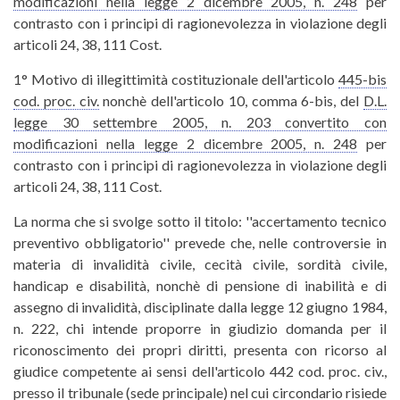
modificazioni nella legge 2 dicembre 2005, n. 248
per
contrasto con i principi di ragionevolezza in violazione degli
articoli 24, 38, 111 Cost.
1° Motivo di illegittimità costituzionale dell'articolo
445-bis
cod. proc. civ.
nonchè dell'articolo 10, comma 6-bis, del
D.L.
legge 30 settembre 2005, n. 203 convertito con
modificazioni nella legge 2 dicembre 2005, n. 248
per
contrasto con i principi di ragionevolezza in violazione degli
articoli 24, 38, 111 Cost.
La norma che si svolge sotto il titolo: ''accertamento tecnico
preventivo obbligatorio'' prevede che, nelle controversie in
materia di invalidità civile, cecità civile, sordità civile,
handicap e disabilità, nonchè di pensione di inabilità e di
assegno di invalidità, disciplinate dalla legge 12 giugno 1984,
n. 222, chi intende proporre in giudizio domanda per il
riconoscimento dei propri diritti, presenta con ricorso al
giudice competente ai sensi dell'articolo 442 cod. proc. civ.,
presso il tribunale (sede principale) nel cui circondario risiede