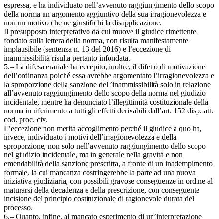
espressa, e ha individuato nell’avvenuto raggiungimento dello scopo
della norma un argomento aggiuntivo della sua irragionevolezza e
non un motivo che ne giustifichi la disapplicazione.
Il presupposto interpretativo da cui muove il giudice rimettente,
fondato sulla lettera della norma, non risulta manifestamente
implausibile (sentenza n. 13 del 2016) e l’eccezione di
inammissibilità risulta pertanto infondata.
5.– La difesa erariale ha eccepito, inoltre, il difetto di motivazione
dell’ordinanza poiché essa avrebbe argomentato l’irragionevolezza e
la sproporzione della sanzione dell’inammissibilità solo in relazione
all’avvenuto raggiungimento dello scopo della norma nel giudizio
incidentale, mentre ha denunciato l’illegittimità costituzionale della
norma in riferimento a tutti gli effetti derivabili dall’art. 152 disp. att.
cod. proc. civ.
L’eccezione non merita accoglimento perché il giudice a quo ha,
invece, individuato i motivi dell’irragionevolezza e della
sproporzione, non solo nell’avvenuto raggiungimento dello scopo
nel giudizio incidentale, ma in generale nella gravità e non
emendabilità della sanzione prescritta, a fronte di un inadempimento
formale, la cui mancanza costringerebbe la parte ad una nuova
iniziativa giudiziaria, con possibili gravose conseguenze in ordine al
maturarsi della decadenza e della prescrizione, con conseguente
incisione del principio costituzionale di ragionevole durata del
processo.
6.– Quanto, infine, al mancato esperimento di un’interpretazione