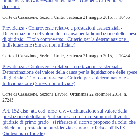
limite massimo - necessità di adattare il compenso all'entità del
decisum.
Corte di Cassazione, Sezioni Unite, Sentenza 21 maggio 2015, n. 10455
Previdenza - Controversie relative a prestazioni assistenziali -
Determinazione del valore della causa per la liquidazione delle spese
di giudizio - Titolo controverso - Criterio per la determinazione -
Individuazione (Sintesi non ufficiale)
Corte di Cassazione, Sezioni Unite, Sentenza 21 maggio 2015, n. 10454
Previdenza - Controversie relative a prestazioni assistenziali -
Determinazione del valore della causa per la liquidazione delle spese
di giudizio - Titolo controverso - Criterio per la determinazione -
Individuazione (Sintesi non ufficiale)
Corte di Cassazione, Sezione Lavoro, Ordinanza 22 dicembre 2014, n.
27243
Art. 152 disp. att. cod. proc. civ. - dichiarazione sul valore della
prestazione dedotta in giudizio resa con il ricorso introduttivo del
giudizio di primo grado - si riferisce al ricorso proposto da colui che
chiede una prestazione previdenziale - non si riferisce all'INPS
(Sintesi non ufficiale)