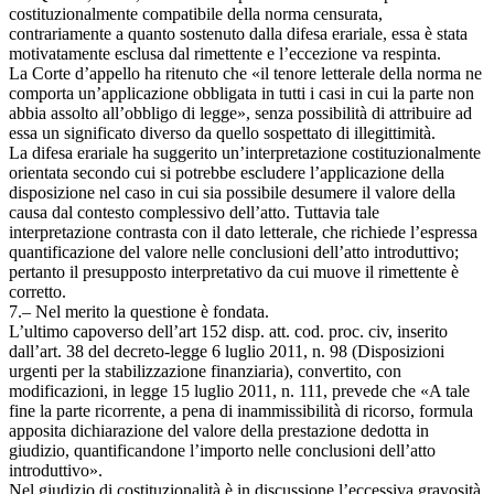
costituzionalmente compatibile della norma censurata,
contrariamente a quanto sostenuto dalla difesa erariale, essa è stata
motivatamente esclusa dal rimettente e l’eccezione va respinta.
La Corte d’appello ha ritenuto che «il tenore letterale della norma ne
comporta un’applicazione obbligata in tutti i casi in cui la parte non
abbia assolto all’obbligo di legge», senza possibilità di attribuire ad
essa un significato diverso da quello sospettato di illegittimità.
La difesa erariale ha suggerito un’interpretazione costituzionalmente
orientata secondo cui si potrebbe escludere l’applicazione della
disposizione nel caso in cui sia possibile desumere il valore della
causa dal contesto complessivo dell’atto. Tuttavia tale
interpretazione contrasta con il dato letterale, che richiede l’espressa
quantificazione del valore nelle conclusioni dell’atto introduttivo;
pertanto il presupposto interpretativo da cui muove il rimettente è
corretto.
7.– Nel merito la questione è fondata.
L’ultimo capoverso dell’art 152 disp. att. cod. proc. civ, inserito
dall’art. 38 del decreto-legge 6 luglio 2011, n. 98 (Disposizioni
urgenti per la stabilizzazione finanziaria), convertito, con
modificazioni, in legge 15 luglio 2011, n. 111, prevede che «A tale
fine la parte ricorrente, a pena di inammissibilità di ricorso, formula
apposita dichiarazione del valore della prestazione dedotta in
giudizio, quantificandone l’importo nelle conclusioni dell’atto
introduttivo».
Nel giudizio di costituzionalità è in discussione l’eccessiva gravosità