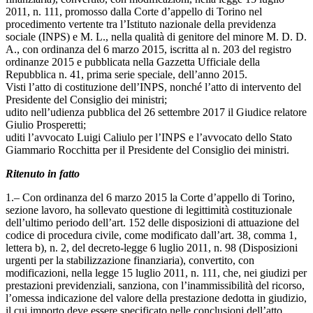
2011, n. 111, promosso dalla Corte d’appello di Torino nel
procedimento vertente tra l’Istituto nazionale della previdenza
sociale (INPS) e M. L., nella qualità di genitore del minore M. D. D.
A., con ordinanza del 6 marzo 2015, iscritta al n. 203 del registro
ordinanze 2015 e pubblicata nella Gazzetta Ufficiale della
Repubblica n. 41, prima serie speciale, dell’anno 2015.
Visti l’atto di costituzione dell’INPS, nonché l’atto di intervento del
Presidente del Consiglio dei ministri;
udito nell’udienza pubblica del 26 settembre 2017 il Giudice relatore
Giulio Prosperetti;
uditi l’avvocato Luigi Caliulo per l’INPS e l’avvocato dello Stato
Giammario Rocchitta per il Presidente del Consiglio dei ministri.
Ritenuto in fatto
1.– Con ordinanza del 6 marzo 2015 la Corte d’appello di Torino,
sezione lavoro, ha sollevato questione di legittimità costituzionale
dell’ultimo periodo dell’art. 152 delle disposizioni di attuazione del
codice di procedura civile, come modificato dall’art. 38, comma 1,
lettera b), n. 2, del decreto-legge 6 luglio 2011, n. 98 (Disposizioni
urgenti per la stabilizzazione finanziaria), convertito, con
modificazioni, nella legge 15 luglio 2011, n. 111, che, nei giudizi per
prestazioni previdenziali, sanziona, con l’inammissibilità del ricorso,
l’omessa indicazione del valore della prestazione dedotta in giudizio,
il cui importo deve essere specificato nelle conclusioni dell’atto