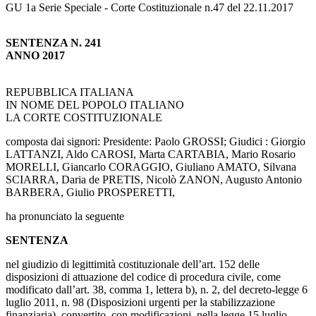
GU 1a Serie Speciale - Corte Costituzionale n.47 del 22.11.2017
SENTENZA N. 241
ANNO 2017
REPUBBLICA ITALIANA
IN NOME DEL POPOLO ITALIANO
LA CORTE COSTITUZIONALE
composta dai signori: Presidente: Paolo GROSSI; Giudici : Giorgio
LATTANZI, Aldo CAROSI, Marta CARTABIA, Mario Rosario
MORELLI, Giancarlo CORAGGIO, Giuliano AMATO, Silvana
SCIARRA, Daria de PRETIS, Nicolò ZANON, Augusto Antonio
BARBERA, Giulio PROSPERETTI,
ha pronunciato la seguente
SENTENZA
nel giudizio di legittimità costituzionale dell’art. 152 delle
disposizioni di attuazione del codice di procedura civile, come
modificato dall’art. 38, comma 1, lettera b), n. 2, del decreto-legge 6
luglio 2011, n. 98 (Disposizioni urgenti per la stabilizzazione
finanziaria), convertito, con modificazioni, nella legge 15 luglio