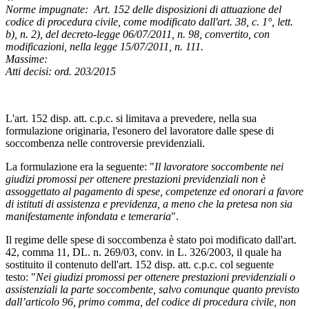
Norme impugnate: Art. 152 delle disposizioni di attuazione del
codice di procedura civile, come modificato dall'art. 38, c. 1°, lett.
b), n. 2), del decreto-legge 06/07/2011, n. 98, convertito, con
modificazioni, nella legge 15/07/2011, n. 111.
Massime:
Atti decisi: ord. 203/2015
L'art. 152 disp. att. c.p.c. si limitava a prevedere, nella sua
formulazione originaria, l'esonero del lavoratore dalle spese di
soccombenza nelle controversie previdenziali.
La formulazione era la seguente: "
Il lavoratore soccombente nei
giudizi promossi per ottenere prestazioni previdenziali non è
assoggettato al pagamento di spese, competenze ed onorari a favore
di istituti di assistenza e previdenza, a meno che la pretesa non sia
manifestamente infondata e temeraria
".
Il regime delle spese di soccombenza è stato poi modificato dall'art.
42, comma 11, DL. n. 269/03, conv. in L. 326/2003, il quale ha
sostituito il contenuto dell'art. 152 disp. att. c.p.c. col seguente
testo: "
Nei giudizi promossi per ottenere prestazioni previdenziali o
assistenziali la parte soccombente, salvo comunque quanto previsto
dall’articolo 96, primo comma, del codice di procedura civile, non