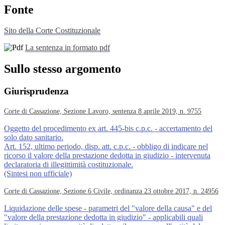
Fonte
Sito della Corte Costituzionale
La sentenza in formato pdf
Sullo stesso argomento
Giurisprudenza
Corte di Cassazione, Sezione Lavoro, sentenza 8 aprile 2019, n. 9755
Oggetto del procedimento ex art. 445-bis c.p.c. - accertamento del
solo dato sanitario.
Art. 152, ultimo periodo, disp. att. c.p.c. - obbligo di indicare nel
ricorso il valore della prestazione dedotta in giudizio - intervenuta
declaratoria di illegittimità costituzionale.
(Sintesi non ufficiale)
Corte di Cassazione, Sezione 6 Civile, ordinanza 23 ottobre 2017, n. 24956
Liquidazione delle spese - parametri del "valore della causa" e del
"valore della prestazione dedotta in giudizio" - applicabili quali