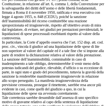
Costituzione, in relazione all’art. 6, comma 1, della Convenzione per
la salvaguardia dei diritti dell’uomo e delle libertà fondamentali,
firmata a Roma il 4 novembre 1950, ratificata e resa esecutiva con
legge 4 agosto 1955, n. 848 (CEDU), poiché la sanzione
dell’inammissibilità del ricorso costituirebbe una reazione
sproporzionata ed irragionevole, rispetto all’obiettivo avuto di mira
dal legislatore, di evitare, nei giudizi per prestazioni previdenziali, le
liquidazioni di spese processuali esorbitanti rispetto al valore della
controversia.
In particolare, la Corte d’appello osserva che l’art. 152 disp. att. cod.
proc. civ., vincola il giudice ad una liquidazione delle spese di lite
non superiore al valore del capitale ed è a tale fine che si impone alla
parte di rendere la dichiarazione relativa al valore della prestazione.
La sanzione dell’inammissibilità, comminabile in caso di
inadempimento a tale obbligo, determinerebbe il venir meno della
potestas iudicandi del giudice, rilevabile, d’ufficio o su eccezione di
parte, in ogni stato e grado del procedimento, tuttavia la gravità della
sanzione la renderebbe manifestamente irragionevole in relazione
allo scopo perseguito. La manifesta irragionevolezza della
previsione censurata, prosegue il rimettente, sarebbe resa ancor più
evidente in casi, come quelli del giudizio a quo, in cui la
liquidazione delle spese sia avvenuta correttamente.
Tale correttezza sarebbe desumibile dall’assenza di uno specifico
motivo di gravame relativo al capo della sentenza di liquidazione