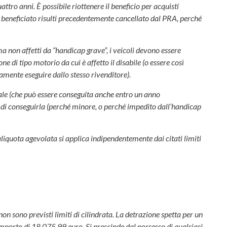
attro anni. È possibile riottenere il beneficio per acquisti
lo beneficiato risulti precedentemente cancellato dal PRA, perché
ma non affetti da “handicap grave”, i veicoli devono essere
e di tipo motorio da cui è affetto il disabile (o essere così
tamente eseguire dallo stesso rivenditore).
eciale (che può essere conseguita anche entro un anno
oni di conseguirla (perché minore, o perché impedito dall’handicap
’aliquota agevolata si applica indipendentemente dai citati limiti
on sono previsti limiti di cilindrata. La detrazione spetta per un
 importo di 18.075,99 euro. Si prescinde dal possesso di qualsiasi