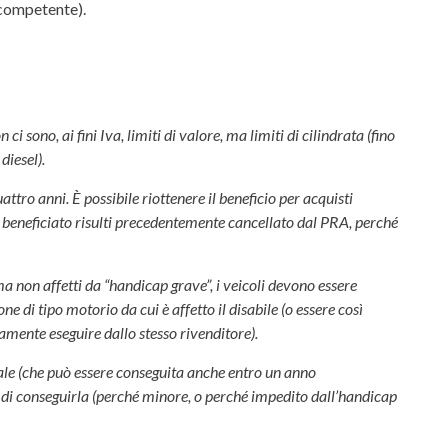
competente).
ci sono, ai fini Iva, limiti di valore, ma limiti di cilindrata (fino
diesel).
attro anni. È possibile riottenere il beneficio per acquisti
lo beneficiato risulti precedentemente cancellato dal PRA, perché
ma non affetti da “handicap grave”, i veicoli devono essere
e di tipo motorio da cui è affetto il disabile (o essere così
tamente eseguire dallo stesso rivenditore).
eciale (che può essere conseguita anche entro un anno
oni di conseguirla (perché minore, o perché impedito dall’handicap