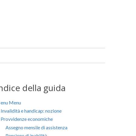
Facebook
Linkedin
ndice della guida
enu
Menu
Invalidità e handicap: nozione
Provvidenze economiche
Assegno mensile di assistenza
Pensione di inabilità