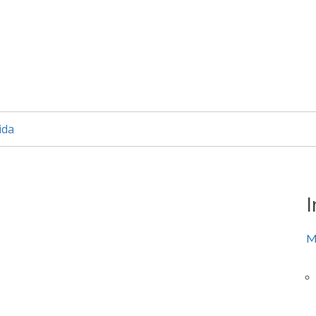
ida
I
M