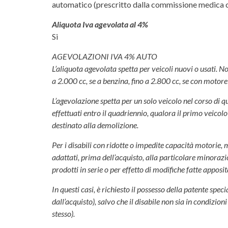
automatico (prescritto dalla commissione medica 
Aliquota Iva agevolata al 4%
Si
AGEVOLAZIONI IVA 4% AUTO
L’aliquota agevolata spetta per veicoli nuovi o usati. Non 
a 2.000 cc, se a benzina, fino a 2.800 cc, se con motore 
L’agevolazione spetta per un solo veicolo nel corso di qu
effettuati entro il quadriennio, qualora il primo veico
destinato alla demolizione.
Per i disabili con ridotte o impedite capacità motorie, 
adattati, prima dell’acquisto, alla particolare minorazion
prodotti in serie o per effetto di modifiche fatte apposi
In questi casi, è richiesto il possesso della patente sp
dall’acquisto), salvo che il disabile non sia in condizi
stesso).