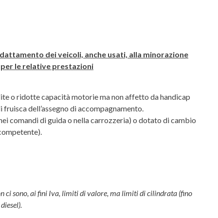
’adattamento dei veicoli, anche usati, alla minorazione
 per le relative prestazioni
edite o ridotte capacità motorie ma non affetto da handicap
li fruisca dell’assegno di accompagnamento.
 (nei comandi di guida o nella carrozzeria) o dotato di cambio
competente).
ci sono, ai fini Iva, limiti di valore, ma limiti di cilindrata (fino
diesel).