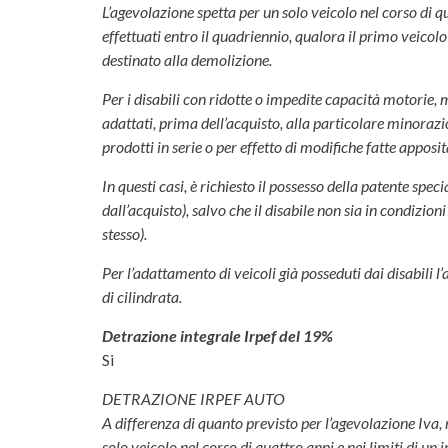
L’agevolazione spetta per un solo veicolo nel corso di qu
effettuati entro il quadriennio, qualora il primo veico
destinato alla demolizione.
Per i disabili con ridotte o impedite capacità motorie, 
adattati, prima dell’acquisto, alla particolare minorazion
prodotti in serie o per effetto di modifiche fatte apposi
In questi casi, è richiesto il possesso della patente sp
dall’acquisto), salvo che il disabile non sia in condizi
stesso).
Per l’adattamento di veicoli già posseduti dai disabili l
di cilindrata.
Detrazione integrale Irpef del 19%
Si
DETRAZIONE IRPEF AUTO
A differenza di quanto previsto per l’agevolazione Iva, n
solo veicolo nel corso di quattro anni e nei limiti di un