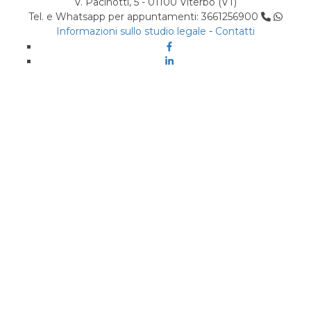
V. Pacinotti, 5 - 01100 Viterbo (VT)
Tel. e Whatsapp per appuntamenti: 3661256900
Informazioni sullo studio legale
-
Contatti
Facebook
Linkedin