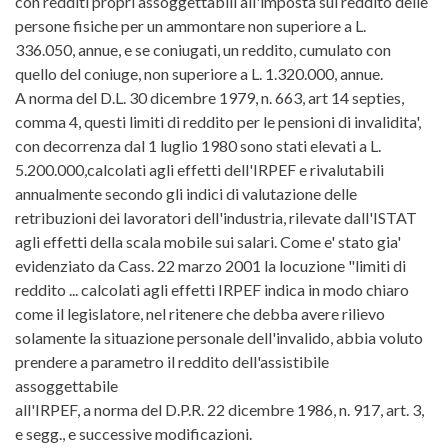
con redditi propri assoggettabili all'imposta sul reddito delle
persone fisiche per un ammontare non superiore a L.
336.050, annue, e se coniugati, un reddito, cumulato con
quello del coniuge, non superiore a L. 1.320.000, annue.
A norma del D.L. 30 dicembre 1979, n. 663, art 14 septies,
comma 4, questi limiti di reddito per le pensioni di invalidita',
con decorrenza dal 1 luglio 1980 sono stati elevati a L.
5.200.000,calcolati agli effetti dell'IRPEF e rivalutabili
annualmente secondo gli indici di valutazione delle
retribuzioni dei lavoratori dell'industria, rilevate dall'ISTAT
agli effetti della scala mobile sui salari. Come e' stato gia'
evidenziato da Cass. 22 marzo 2001 la locuzione "limiti di
reddito ... calcolati agli effetti IRPEF indica in modo chiaro
come il legislatore, nel ritenere che debba avere rilievo
solamente la situazione personale dell'invalido, abbia voluto
prendere a parametro il reddito dell'assistibile
assoggettabile
all'IRPEF, a norma del D.P.R. 22 dicembre 1986, n. 917, art. 3,
e segg., e successive modificazioni.