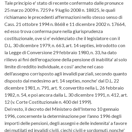
Tale principio e' stato di recente confermato dalle pronunce
25 marzo 2009 n. 7259 e 9 luglio 2008 n. 18825, le quali
richiamano le precedenti affermazioni nello stesso senso di
Cass. 21 ottobre 1994 n. 8668 e 11 dicembre 2002 n. 17664,
ed esso trova conferma pure nella giurisprudenza
costituzionale, ove si e' evidenziato che il legislatore con il
D.L. 30 dicembre 1979, n. 663, art. 14 septies, introdotto con
la Legge di Conversione 29 febbraio 1980, n. 33, ha dato
rilievo ai fini dell'erogazione della pensione di inabilita' al solo
limite di reddito individuale, e cosi' anche nel caso
dell'assegno corrisposto agli invalidi parziali, secondo quanto
disposto dal medesimo art. 14 septies, nonche' dal D.L. 22
dicembre 1981, n. 791, art. 9, convertito nella L. 26 febbraio
1982, n. 54, e poi ancora dalla L. 30 dicembre 1991, n. 412, art.
12 (v. Corte Costituzionale n. 400 del 1999).
Del resto, il decreto del Ministero dell'Interno 10 gennaio
1996, concernente la determinazione per l'anno 1996 degli
importi delle pensioni, degli assegni e delle indennita' a favore
dei mutilati ed invalidi civili, ciechi civili e sordomuti, nonche'