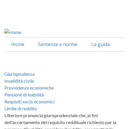
Salta
al
Facebook
contenuto
Linkedin
principale
Home
Sentenze e norme
La guida
Giurisprudenza
Invalidità civile
Provvidenze economiche
Pensione di inabilità
Requisiti socio economici
Limite di reddito
Ulteriore pronuncia giurisprudenziale che, ai fini
dell'accertamento del requisito reddituale richiesto per la