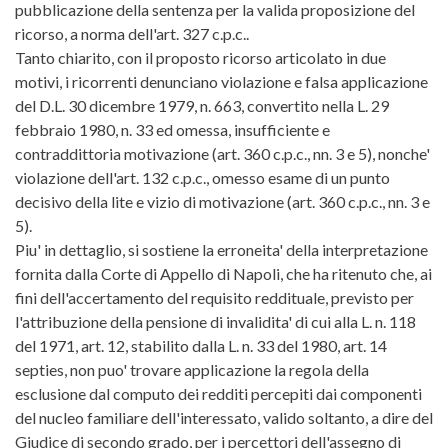
pubblicazione della sentenza per la valida proposizione del
ricorso, a norma dell'art. 327 c.p.c..
Tanto chiarito, con il proposto ricorso articolato in due
motivi, i ricorrenti denunciano violazione e falsa applicazione
del D.L. 30 dicembre 1979, n. 663, convertito nella L. 29
febbraio 1980, n. 33 ed omessa, insufficiente e
contraddittoria motivazione (art. 360 c.p.c., nn. 3 e 5), nonche'
violazione dell'art. 132 c.p.c., omesso esame di un punto
decisivo della lite e vizio di motivazione (art. 360 c.p.c., nn. 3 e
5).
Piu' in dettaglio, si sostiene la erroneita' della interpretazione
fornita dalla Corte di Appello di Napoli, che ha ritenuto che, ai
fini dell'accertamento del requisito reddituale, previsto per
l'attribuzione della pensione di invalidita' di cui alla L. n. 118
del 1971, art. 12, stabilito dalla L. n. 33 del 1980, art. 14
septies, non puo' trovare applicazione la regola della
esclusione dal computo dei redditi percepiti dai componenti
del nucleo familiare dell'interessato, valido soltanto, a dire del
Giudice di secondo grado, per i percettori dell'assegno di