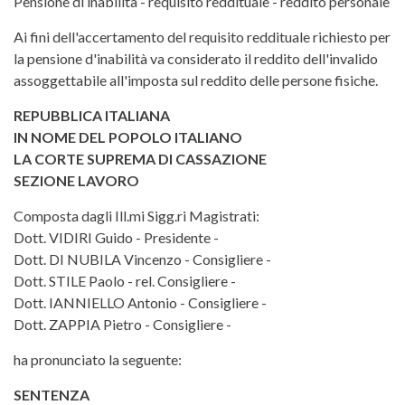
Corte di Cassazione, Sezione Lav
Pensione di inabilità - requisito reddituale - reddito personale
Ai fini dell'accertamento del requisito reddituale richiesto per
la pensione d'inabilità va considerato il reddito dell'invalido
assoggettabile all'imposta sul reddito delle persone fisiche.
REPUBBLICA ITALIANA
IN NOME DEL POPOLO ITALIANO
LA CORTE SUPREMA DI CASSAZIONE
SEZIONE LAVORO
Composta dagli Ill.mi Sigg.ri Magistrati:
Dott. VIDIRI Guido - Presidente -
Dott. DI NUBILA Vincenzo - Consigliere -
Dott. STILE Paolo - rel. Consigliere -
Dott. IANNIELLO Antonio - Consigliere -
Dott. ZAPPIA Pietro - Consigliere -
ha pronunciato la seguente:
SENTENZA