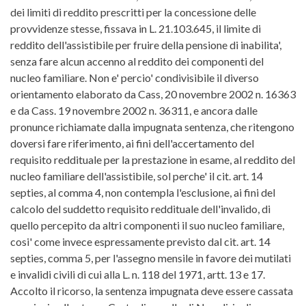
dei limiti di reddito prescritti per la concessione delle
provvidenze stesse, fissava in L. 21.103.645, il limite di
reddito dell'assistibile per fruire della pensione di inabilita',
senza fare alcun accenno al reddito dei componenti del
nucleo familiare. Non e' percio' condivisibile il diverso
orientamento elaborato da Cass, 20 novembre 2002 n. 16363
e da Cass. 19 novembre 2002 n. 36311, e ancora dalle
pronunce richiamate dalla impugnata sentenza, che ritengono
doversi fare riferimento, ai fini dell'accertamento del
requisito reddituale per la prestazione in esame, al reddito del
nucleo familiare dell'assistibile, sol perche' il cit. art. 14
septies, al comma 4, non contempla l'esclusione, ai fini del
calcolo del suddetto requisito reddituale dell'invalido, di
quello percepito da altri componenti il suo nucleo familiare,
cosi' come invece espressamente previsto dal cit. art. 14
septies, comma 5, per l'assegno mensile in favore dei mutilati
e invalidi civili di cui alla L. n. 118 del 1971, artt. 13 e 17.
Accolto il ricorso, la sentenza impugnata deve essere cassata