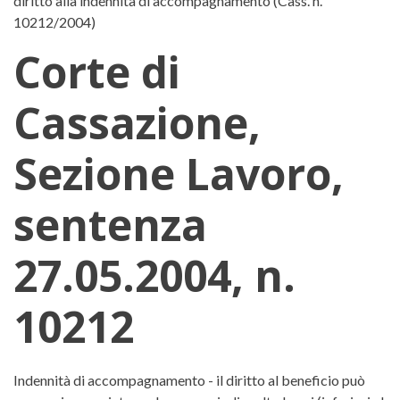
diritto alla indennità di accompagnamento (Cass. n.
10212/2004)
Corte di
Cassazione,
Sezione Lavoro,
sentenza
27.05.2004, n.
10212
Corte di Cassazione, Sezione Lav
Indennità di accompagnamento - il diritto al beneficio può