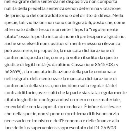
nell'epigrafe della sentenza nel dispositivo non comporta
nullità della predetta sentenza se non determina violazione
del principio del contraddittorio o del diritto di difesa. Nella
specie, tali violazioni non sono configurabili, posto che, come
affermato dallo stesso ricorrente, l'Inps fu "regolarmente
citato", ossia fu posto in condizione di partecipare al giudizio,
anche se scelse di non costituirsi, mentre nessuna rilevanza
può assumere, in proposito, la mancata dichiarazione di
contumacia, posto che, come più volte ribadito da questo
giudice di legittimità (v. da ultimo Cassazione 8545/03, rv
563699), «la mancata indicazione della parte contumace
nell'epigrafe della sentenza e la mancata dichiarazione di
contumacia della stessa, non incidono sulla regolarità del
contraddittorio, ove risulti che la parte sia stata regolarmente
citata in giudizio, configurandosi un mero errore materiale,
emendabile con la apposita procedura». È infine da rilevare
che, nella specie, non si pone un problema di litisconsorzio
necessario col ministero dell'Economia e delle finanze alla
luce dello ius superveniens rappresentato dal DL 269/03