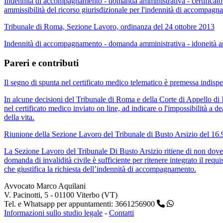
Indennità di accompagnamento - domanda amministrativa - certificato m
ammissibilità del ricorso giurisdizionale per l'indennità di accompagna
Tribunale di Roma, Sezione Lavoro, ordinanza del 24 ottobre 2013
Indennità di accompagnamento - domanda amministrativa - idoneità anch
Pareri e contributi
Il segno di spunta nel certificato medico telematico è premessa indis
In alcune decisioni del Tribunale di Roma e della Corte di Appello di Nap
nel certificato medico inviato on line, ad indicare o l'impossibilità a 
della vita.
Riunione della Sezione Lavoro del Tribunale di Busto Arsizio del 16
La Sezione Lavoro del Tribunale Di Busto Arsizio ritiene di non dove
domanda di invalidità civile è sufficiente per ritenere integrato il requ
che giustifica la richiesta dell’indennità di accompagnamento.
Avvocato Marco Aquilani
V. Pacinotti, 5 - 01100 Viterbo (VT)
Tel. e Whatsapp per appuntamenti: 3661256900
Informazioni sullo studio legale
-
Contatti