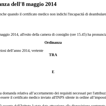
anza dell'8 maggio 2014
anza dell'8 maggio 2014
e quando il certificato medico non indichi l'incapacità di deambulare 
aggio 2014, all'esito della camera di consiglio (ore 15.45) ha pronunci
Ordinanza
ziosi dell’anno 2014, vertente
TRA
E
della domanda relativa all’accertamento dei requisiti necessari per l'attr
sere il certificato medico inviato all'INPS silente in ordine all’imposs
ssunta dall’Istituto è stata data attuazione alla disposizione contenuta 