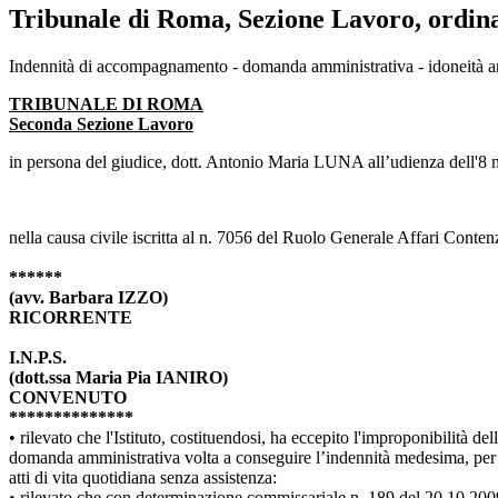
Tribunale di Roma, Sezione Lavoro, ordin
Tribunale di Roma, Sezione Lavoro, ordin
Indennità di accompagnamento - domanda amministrativa - idoneità anch
TRIBUNALE DI ROMA
Seconda Sezione Lavoro
in persona del giudice, dott. Antonio Maria LUNA all’udienza dell'8 m
nella causa civile iscritta al n. 7056 del Ruolo Generale Affari Conten
******
(avv. Barbara IZZO)
RICORRENTE
I.N.P.S.
(dott.ssa Maria Pia IANIRO)
CONVENUTO
**************
• rilevato che l'Istituto, costituendosi, ha eccepito l'improponibilità 
domanda amministrativa volta a conseguire l’indennità medesima, per es
atti di vita quotidiana senza assistenza:
• rilevato che con determinazione commissariale n. 189 del 20.10.2009 a