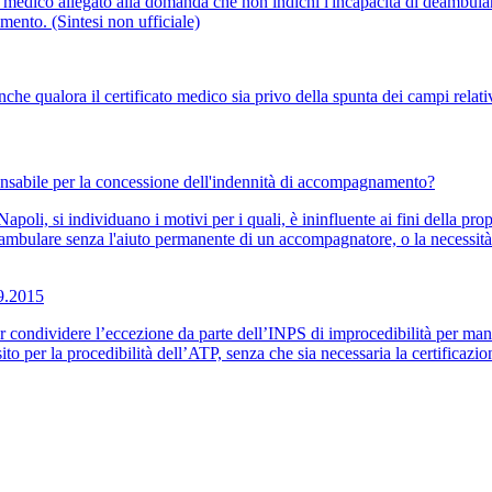
edico allegato alla domanda che non indichi l'incapacità di deambulare
mento. (Sintesi non ufficiale)
e qualora il certificato medico sia privo della spunta dei campi relati
pensabile per la concessione dell'indennità di accompagnamento?
oli, si individuano i motivi per i quali, è ininfluente ai fini della prop
deambulare senza l'aiuto permanente di un accompagnatore, o la necessità 
.9.2015
r condividere l’eccezione da parte dell’INPS di improcedibilità per man
isito per la procedibilità dell’ATP, senza che sia necessaria la certificaz