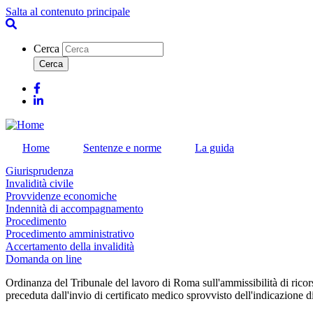
Salta al contenuto principale
Cerca
Facebook
Linkedin
Home
Sentenze e norme
La guida
Giurisprudenza
Invalidità civile
Provvidenze economiche
Indennità di accompagnamento
Procedimento
Procedimento amministrativo
Accertamento della invalidità
Domanda on line
Ordinanza del Tribunale del lavoro di Roma sull'ammissibilità di ricor
preceduta dall'invio di certificato medico sprovvisto dell'indicazione d