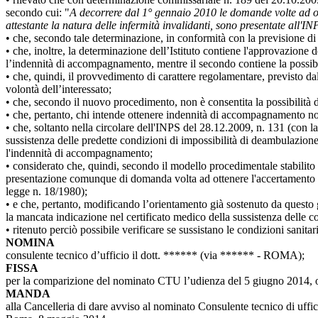
secondo cui: "
A decorrere dal 1° gennaio 2010 le domande volte ad otten
attestante la natura delle infermità invalidanti, sono presentate all'I
• che, secondo tale determinazione, in conformità con la previsione di
• che, inoltre, la determinazione dell’Istituto contiene l'approvazione
l’indennità di accompagnamento, mentre il secondo contiene la possibili
• che, quindi, il provvedimento di carattere regolamentare, previsto dall
volontà dell’interessato;
• che, secondo il nuovo procedimento, non è consentita la possibilità d
• che, pertanto, chi intende ottenere indennità di accompagnamento non h
• che, soltanto nella circolare dell'INPS del 28.12.2009, n. 131 (con l
sussistenza delle predette condizioni di impossibilità di deambulazione 
l'indennità di accompagnamento;
• considerato che, quindi, secondo il modello procedimentale stabilito d
presentazione comunque di domanda volta ad ottenere l'accertamento di
legge n. 18/1980);
• e che, pertanto, modificando l’orientamento già sostenuto da questo 
la mancata indicazione nel certificato medico della sussistenza delle 
•
ritenuto perciò possibile verificare se sussistano le condizioni sanit
NOMINA
consulente tecnico d’ufficio il dott. ****** (via ****** - ROMA);
FISSA
per la comparizione del nominato CTU l’udienza del 5 giugno 2014, ore
MANDA
alla Cancelleria di dare avviso al nominato Consulente tecnico di uffi