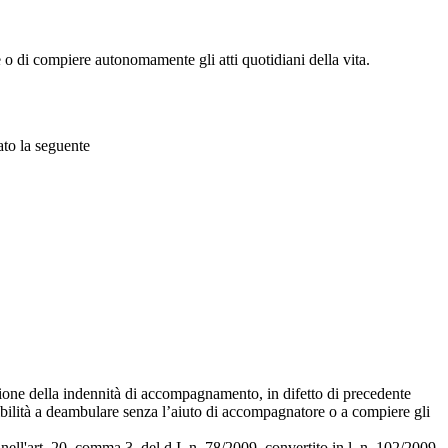
o di compiere autonomamente gli atti quotidiani della vita.
ato la seguente
ibuzione della indennità di accompagnamento, in difetto di precedente
ibilità a deambulare senza l’aiuto di accompagnatore o a compiere gli
nell'art. 20, comma 3, del d.I. n. 78/2009, convertito in l. n. 102/2009