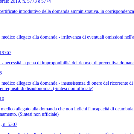
bbraio 2019, n. 5773 e 5774
ertificato introduttivo della domanda amministrativa, in corrispondenza
dico allegato alla domanda - irrilevanza di eventuali omissioni nell'ap
 19767
i - necessità, a pena di improponibilità del ricorso, di preventiva domand
6
dico allegato alla domanda - insussistenza di onere del ricorrente di pr
ei requisiti di disautonomia. (Sintesi non ufficiale)
510
edico allegato alla domanda che non indichi l'incapacità di deambulare
namento. (Sintesi non ufficiale)
, n. 5307