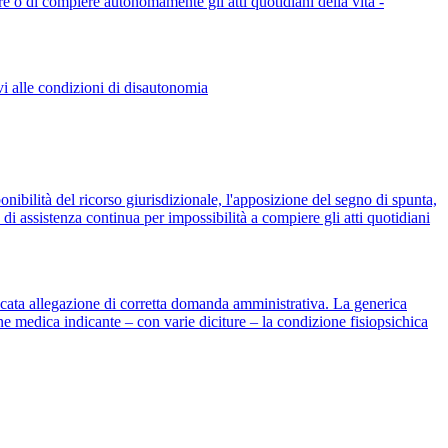
 o di compiere autonomamente gli atti quotidiani della vita -
vi alle condizioni di disautonomia
onibilità del ricorso giurisdizionale, l'apposizione del segno di spunta,
di assistenza continua per impossibilità a compiere gli atti quotidiani
cata allegazione di corretta domanda amministrativa. La generica
ione medica indicante – con varie diciture – la condizione fisiopsichica