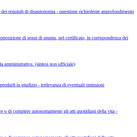
 dei requisiti di disautonomia - questione richiedente approfondimento
posizione di segni di spunta, nel certificato, in corrispondenza dei
a amministrativa. (sintesi non ufficiale)
odurli in giudizio - irrilevanza di eventuali omissioni
 o di compiere autonomamente gli atti quotidiani della vita -