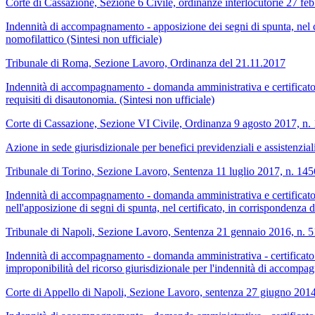
Corte di Cassazione, Sezione 6 Civile, ordinanze interlocutorie 27 fe
Indennità di accompagnamento - apposizione dei segni di spunta, nel c
nomofilattico (Sintesi non ufficiale)
Tribunale di Roma, Sezione Lavoro, Ordinanza del 21.11.2017
Indennità di accompagnamento - domanda amministrativa e certificato me
requisiti di disautonomia. (Sintesi non ufficiale)
Corte di Cassazione, Sezione VI Civile, Ordinanza 9 agosto 2017, n.
Azione in sede giurisdizionale per benefici previdenziali e assistenzial
Tribunale di Torino, Sezione Lavoro, Sentenza 11 luglio 2017, n. 145
Indennità di accompagnamento - domanda amministrativa e certificato me
nell'apposizione di segni di spunta, nel certificato, in corrispondenza d
Tribunale di Napoli, Sezione Lavoro, Sentenza 21 gennaio 2016, n. 
Indennità di accompagnamento - domanda amministrativa - certificato m
improponibilità del ricorso giurisdizionale per l'indennità di accompag
Corte di Appello di Napoli, Sezione Lavoro, sentenza 27 giugno 2014