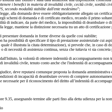
ere i benefici in materia di invalidità civile, cecità civile, sordità civ
NPS, secondo modalità stabilite dall'ente medesimo
”;
 legge, alla domanda deve essere obbligatoriamente allegato un certific
 degli schemi di domanda e di certificato medico, recando il primo solta
tà di indicare, da parte del medico, la impossibilità di deambulare o di 
a legge, mantiene la distinzione necessaria tra un atto di certificazione p
i presentare domanda in forme diverse da quelle cosi stabilite;
a possibilità di specificare il tipo di prestazione assistenziale cui aspir
a quale è illustrata la citata determinazione), si prevede che, in caso d
o di necessità di assistenza continua, senza che tuttavia vi sia concreta 
all'Istituto, la volontà di ottenere indennità di accompagnamento non tro
 invalidità civile, tenuto conto anche che l'indennità di accompagnamen
giudice, deve reputarsi comunque proposta la domanda amministrativa e, 
condizioni di incapacità di deambulare ovvero di compiere autonomamente g
arie necessarie per il riconoscimento del diritto all’indennità di accompa
 9.35, assegnando termine alle parti fino alla detta udienza per la nom
cio