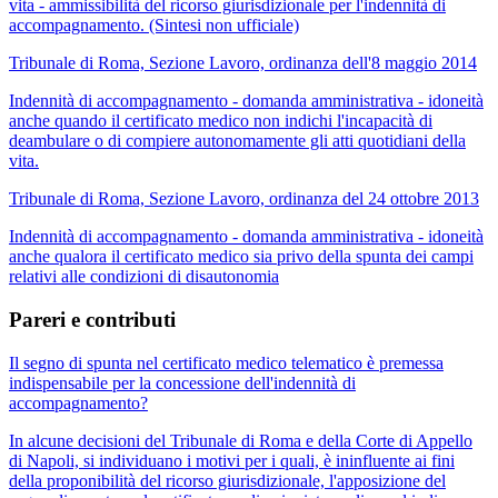
vita - ammissibilità del ricorso giurisdizionale per l'indennità di
accompagnamento. (Sintesi non ufficiale)
Tribunale di Roma, Sezione Lavoro, ordinanza dell'8 maggio 2014
Indennità di accompagnamento - domanda amministrativa - idoneità
anche quando il certificato medico non indichi l'incapacità di
deambulare o di compiere autonomamente gli atti quotidiani della
vita.
Tribunale di Roma, Sezione Lavoro, ordinanza del 24 ottobre 2013
Indennità di accompagnamento - domanda amministrativa - idoneità
anche qualora il certificato medico sia privo della spunta dei campi
relativi alle condizioni di disautonomia
Pareri e contributi
Il segno di spunta nel certificato medico telematico è premessa
indispensabile per la concessione dell'indennità di
accompagnamento?
In alcune decisioni del Tribunale di Roma e della Corte di Appello
di Napoli, si individuano i motivi per i quali, è ininfluente ai fini
della proponibilità del ricorso giurisdizionale, l'apposizione del