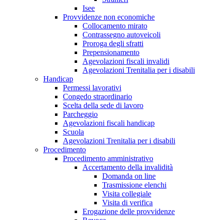
Isee
Provvidenze non economiche
Collocamento mirato
Contrassegno autoveicoli
Proroga degli sfratti
Prepensionamento
Agevolazioni fiscali invalidi
Agevolazioni Trenitalia per i disabili
Handicap
Permessi lavorativi
Congedo straordinario
Scelta della sede di lavoro
Parcheggio
Agevolazioni fiscali handicap
Scuola
Agevolazioni Trenitalia per i disabili
Procedimento
Procedimento amministrativo
Accertamento della invalidità
Domanda on line
Trasmissione elenchi
Visita collegiale
Visita di verifica
Erogazione delle provvidenze