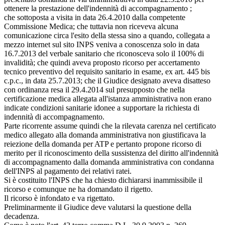
ottenere la prestazione dell'indennità di accompagnamento ;
che sottoposta a visita in data 26.4.2010 dalla competente
Commissione Medica; che tuttavia non riceveva alcuna
comunicazione circa l'esito della stessa sino a quando, collegata a
mezzo internet sul sito INPS veniva a conoscenza solo in data
16.7.2013 del verbale sanitario che riconosceva solo il 100% di
invalidità; che quindi aveva proposto ricorso per accertamento
tecnico preventivo del requisito sanitario in esame, ex art. 445 bis
c.p.c., in data 25.7.2013; che il Giudice designato aveva disatteso
con ordinanza resa il 29.4.2014 sul presupposto che nella
certificazione medica allegata all'istanza amministrativa non erano
indicate condizioni sanitarie idonee a supportare la richiesta di
indennità di accompagnamento.
Parte ricorrente assume quindi che la rilevata carenza nel certificato
medico allegato alla domanda amministrativa non giustificava la
reiezione della domanda per ATP e pertanto propone ricorso di
merito per il riconoscimento della sussistenza del diritto all'indennità
di accompagnamento dalla domanda amministrativa con condanna
dell'INPS al pagamento dei relativi ratei.
Si è costituito l'INPS che ha chiesto dichiararsi inammissibile il
ricorso e comunque ne ha domandato il rigetto.
Il ricorso è infondato e va rigettato.
Preliminarmente il Giudice deve valutarsi la questione della
decadenza.