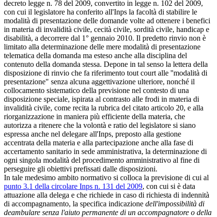
decreto legge n. 78 del 2009, convertito in legge n. 102 del 2009,
con cui il legislatore ha conferito all'Inps la facoltà di stabilire le
modalità di presentazione delle domande volte ad ottenere i benefici
in materia di invalidità civile, cecità civile, sordità civile, handicap e
disabilità, a decorrere dal 1° gennaio 2010. Il predetto rinvio non è
limitato alla determinazione delle mere modalità di presentazione
telematica della domanda ma esteso anche alla disciplina del
contenuto della domanda stessa. Depone in tal senso la lettera della
disposizione di rinvio che fa riferimento tout court alle ''modalità di
presentazione" senza alcuna aggettivazione ulteriore, nonché il
collocamento sistematico della previsione nel contesto di una
disposizione speciale, ispirata al contrasto alle frodi in materia di
invalidità civile, come recita la rubrica del citato articolo 20, e alla
riorganizzazione in maniera più efficiente della materia, che
autorizza a ritenere che la volontà e ratio del legislatore si siano
espressa anche nel delegare all'Inps, preposto alla gestione
accentrata della materia e alla partecipazione anche alla fase di
accertamento sanitario in sede amministrativa, la determinazione di
ogni singola modalità del procedimento amministrativo al fine di
perseguire gli obiettivi prefissati dalle disposizioni.
In tale medesimo ambito normativo si colloca la previsione di cui al
punto 3.1 della circolare Inps n. 131 del 2009
, con cui si è data
attuazione alla delega e che richiede in caso di richiesta di indennità
di accompagnamento, la specifica indicazione
dell'impossibilità di
deambulare senza l'aiuto permanente di un accompagnatore o della