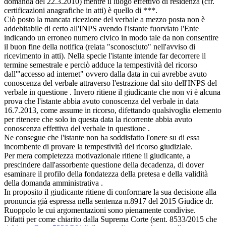
domanda del 22.3.2010) mentre il luogo effettivo di residenza (cfr.
certificazioni anagrafiche in atti) è quello di ***.
Ciò posto la mancata ricezione del verbale a mezzo posta non è
addebitabile di certo all'INPS avendo l'istante fuorviato l'Ente
indicando un erroneo numero civico in modo tale da non consentire
il buon fine della notifica (relata "sconosciuto" nell'avviso di
ricevimento in atti). Nella specie l'istante intende far decorrere il
termine semestrale e perciò adduce la tempestività del ricorso
dall'"accesso ad internet" ovvero dalla data in cui avrebbe avuto
conoscenza del verbale attraverso l'estrazione dal sito dell'INPS del
verbale in questione . Invero ritiene il giudicante che non vi è alcuna
prova che l'istante abbia avuto conoscenza del verbale in data
16.7.2013, come assume in ricorso, difettando qualsivoglia elemento
per ritenere che solo in questa data la ricorrente abbia avuto
conoscenza effettiva del verbale in questione .
Ne consegue che l'istante non ha soddisfatto l'onere su di essa
incombente di provare la tempestività del ricorso giudiziale.
Per mera completezza motivazionale ritiene il giudicante, a
prescindere dall'assorbente questione della decadenza, di dover
esaminare il profilo della fondatezza della pretesa e della validità
della domanda amministrativa .
In proposito il giudicante ritiene di conformare la sua decisione alla
pronuncia già espressa nella sentenza n.8917 del 2015 Giudice dr.
Ruoppolo le cui argomentazioni sono pienamente condivise.
Difatti per come chiarito dalla Suprema Corte (sent. 8533/2015 che