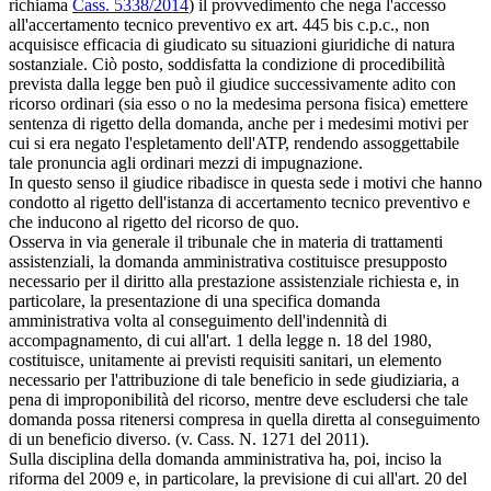
richiama
Cass. 5338/2014
) il provvedimento che nega l'accesso
all'accertamento tecnico preventivo ex art. 445 bis c.p.c., non
acquisisce efficacia di giudicato su situazioni giuridiche di natura
sostanziale. Ciò posto, soddisfatta la condizione di procedibilità
prevista dalla legge ben può il giudice successivamente adito con
ricorso ordinari (sia esso o no la medesima persona fisica) emettere
sentenza di rigetto della domanda, anche per i medesimi motivi per
cui si era negato l'espletamento dell'ATP, rendendo assoggettabile
tale pronuncia agli ordinari mezzi di impugnazione.
In questo senso il giudice ribadisce in questa sede i motivi che hanno
condotto al rigetto dell'istanza di accertamento tecnico preventivo e
che inducono al rigetto del ricorso de quo.
Osserva in via generale il tribunale che in materia di trattamenti
assistenziali, la domanda amministrativa costituisce presupposto
necessario per il diritto alla prestazione assistenziale richiesta e, in
particolare, la presentazione di una specifica domanda
amministrativa volta al conseguimento dell'indennità di
accompagnamento, di cui all'art. 1 della legge n. 18 del 1980,
costituisce, unitamente ai previsti requisiti sanitari, un elemento
necessario per l'attribuzione di tale beneficio in sede giudiziaria, a
pena di improponibilità del ricorso, mentre deve escludersi che tale
domanda possa ritenersi compresa in quella diretta al conseguimento
di un beneficio diverso. (v. Cass. N. 1271 del 2011).
Sulla disciplina della domanda amministrativa ha, poi, inciso la
riforma del 2009 e, in particolare, la previsione di cui all'art. 20 del