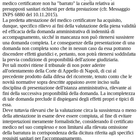
medico certificatore non ha "barrato'' la casella relativa ai
presupposti sanitari richiesti per detta prestazione (cfr. Messaggio
INPS 6880 del 10.11.2015).
La predetta attestazione del medico certificatore ha acquisito,
dunque, specifico rilievo ai fini della valutazione della piena validità
ed efficacia della domanda amministrativa di indennità di
accompagnamento, sicché in mancanza non può ritenersi sussistere
una domanda completa. Le conseguenze della presentazione di una
domanda non completa sono che in nessun caso da essa potranno
discendere effetti giuridici e, pertanto, non potrà ritenersi soddisfatta
la previa condizione di proponibilità dell'azione giudiziaria.
Per tali motivi ritiene il tribunale di non poter aderire
all'orientamento della Corte di Appello di Napoli, di cui al
precedente prodotto dalla difesa del ricorrente, tenuto conto che le
novità normative sopra descritte appaiono avere inciso sulla
disciplina di presentazione dell'istanza amministrativa, rilevante ai
fini della successiva proponibilità della domanda. La incompletezza
di tale domanda preclude il dispiegarsi degli effetti propri e tipici di
essa.
Deve tuttavia rilevarsi che la valutazione circa la sussistenza o meno
della attestazione in esame deve essere compiuta, al fine di evitare
interpretazioni meramente formalistiche, considerando il certificato
medico nel suo complesso e non limitarsi alla rilevata omissione
della barratura in corrispondenza della dicitura riferita agli specifici
requisiti sanitari per l'accompagnamento.