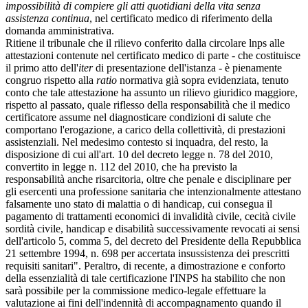
impossibilità di compiere gli atti quotidiani della vita senza
assistenza continua
, nel certificato medico di riferimento della
domanda amministrativa.
Ritiene il tribunale che il rilievo conferito dalla circolare lnps alle
attestazioni contenute nel certificato medico di parte - che costituisce
il primo atto dell'
iter
di presentazione dell'istanza - è pienamente
congruo rispetto alla
ratio
normativa già sopra evidenziata, tenuto
conto che tale attestazione ha assunto un rilievo giuridico maggiore,
rispetto al passato, quale riflesso della responsabilità che il medico
certificatore assume nel diagnosticare condizioni di salute che
comportano l'erogazione, a carico della collettività, di prestazioni
assistenziali. Nel medesimo contesto si inquadra, del resto, la
disposizione di cui all'art. 10 del decreto legge n. 78 del 2010,
convertito in legge n. 112 del 2010, che ha previsto la
responsabilità anche risarcitoria, oltre che penale e disciplinare per
gli esercenti una professione sanitaria che intenzionalmente attestano
falsamente uno stato di malattia o di handicap, cui consegua il
pagamento di trattamenti economici di invalidità civile, cecità civile
sordità civile, handicap e disabilità successivamente revocati ai sensi
dell'articolo 5, comma 5, del decreto del Presidente della Repubblica
21 settembre 1994, n. 698 per accertata insussistenza dei prescritti
requisiti sanitari". Peraltro, di recente, a dimostrazione e conforto
della essenzialità di tale certificazione l'INPS ha stabilito che non
sarà possibile per la commissione medico-legale effettuare la
valutazione ai fini dell'indennità di accompagnamento quando il