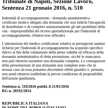
Tribunale di Napoli, Sezione Lavoro,
Sentenza 21 gennaio 2016, n. 510
Tribunale di Napoli, Sezione Lavoro, Sente
Indennità di accompagnamento - domanda amministrativa -
certificato medico allegato alla domanda che non indichi l'incapacità
di deambulare o di compiere autonomamente gli atti quotidiani della
vita - improponibilità del ricorso giurisdizionale per l'indennità di
accompagnamento. (Sintesi non ufficiale)
L'attestazione del medico certificatore relativa ai presupposti sanitari
richiesti per l'indennità di accompagnamento ha acquisito specifico
rilievo ai fini della valutazione della piena validità ed efficacia della
domanda amministrativa di detta prestazione, sicché in mancanza
non può ritenersi sussistere una domanda completa. Le conseguenze
della presentazione di una domanda non completa sono che in
nessun caso da essa potranno discendere effetti giuridici e, pertanto,
non potrà ritenersi soddisfatta la previa condizione di proponibilità
dell'azione giudiziaria.
Sentenza n. 510/2016 pubbl. il 21/01/2016
RG n. 20192/2014
REPUBBLICA ITALIANA
IN NOME DEL POPOLO ITALIANO