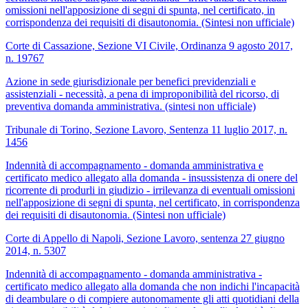
omissioni nell'apposizione di segni di spunta, nel certificato, in
corrispondenza dei requisiti di disautonomia. (Sintesi non ufficiale)
Corte di Cassazione, Sezione VI Civile, Ordinanza 9 agosto 2017,
n. 19767
Azione in sede giurisdizionale per benefici previdenziali e
assistenziali - necessità, a pena di improponibilità del ricorso, di
preventiva domanda amministrativa. (sintesi non ufficiale)
Tribunale di Torino, Sezione Lavoro, Sentenza 11 luglio 2017, n.
1456
Indennità di accompagnamento - domanda amministrativa e
certificato medico allegato alla domanda - insussistenza di onere del
ricorrente di produrli in giudizio - irrilevanza di eventuali omissioni
nell'apposizione di segni di spunta, nel certificato, in corrispondenza
dei requisiti di disautonomia. (Sintesi non ufficiale)
Corte di Appello di Napoli, Sezione Lavoro, sentenza 27 giugno
2014, n. 5307
Indennità di accompagnamento - domanda amministrativa -
certificato medico allegato alla domanda che non indichi l'incapacità
di deambulare o di compiere autonomamente gli atti quotidiani della