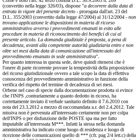
Come è noto l'art. 42 terzo comma D.L. 30.9.2003 n. 269
(convertito nella legge 326/03), dispone "
a decorrere dalla data di
entrata in vigore del presente decreto
- prorogata dall'art. 23 del
D.L. 355/2003 (convertito dalla legge 47/2004) al 31/12/2004 -
non
trovano applicazione le disposizioni in materia di ricorso
amministrativo avverso i provvedimenti emanati in esito alle
procedure in materia di riconoscimento dei benefici di cui al
presente articolo. La domanda giudiziale è proposta, a pena di
decadenza, avanti alla competente autorità giudiziaria entro e non
oltre sei mesi dalla data di comunicazione all'interessato del
provvedimento emanato in sede amministrativa
".
Per quanto interessa in questa sede, deve quindi ritenersi che è
l'onere di parte ricorrente provare la tempestività della proposizione
del ricorso giurisdizionale ovvero a tale scopo la data di effettiva
conoscenza del provvedimento amministrativo in funzione della
verifica del rispetto del termine di decadenza di sei mesi.
Orbene nel caso di specie dalla documentazione prodotta si evince
che l'INPS ,contrariamente a quanto dedotto in ricorso, ha
correttamente inviato il verbale sanitario definito il 7.6.2010 con
nota del 23.3.2012 a mezzo di raccomandata a.r. del 2.4.2012. Tale
missiva non è pervenuta all'interessato certamente non per colpa
dell'INPS o per disfunzione delle POSTE spa ma per fatto
imputabile all'interessata M***. Infatti la stessa nella domanda
amministrativa ha indicato come luogo di residenza e luogo di
ricezione delle comunicazioni quello di *** (cfr. pag 2/4 lett.c) della