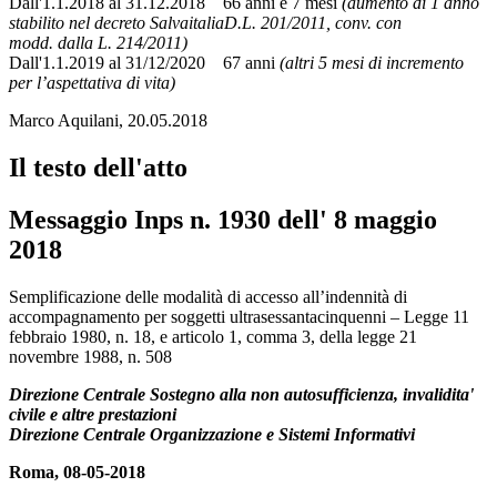
Dall'1.1.2018 al 31.12.2018 66 anni e 7 mesi
(aumento di 1 anno
stabilito nel decreto SalvaitaliaD.L. 201/2011, conv. con
modd. dalla L. 214/2011)
Dall'1.1.2019 al 31/12/2020 67 anni
(altri 5 mesi di incremento
per l’aspettativa di vita)
Marco Aquilani, 20.05.2018
Il testo dell'atto
Messaggio Inps n. 1930 dell' 8 maggio
2018
Messaggio Inps n. 1930 dell' 8 maggio 2018
Semplificazione delle modalità di accesso all’indennità di
accompagnamento per soggetti ultrasessantacinquenni – Legge 11
febbraio 1980, n. 18, e articolo 1, comma 3, della legge 21
novembre 1988, n. 508
Direzione Centrale Sostegno alla non autosufficienza, invalidita'
civile e altre prestazioni
Direzione Centrale Organizzazione e Sistemi Informativi
Roma, 08-05-2018