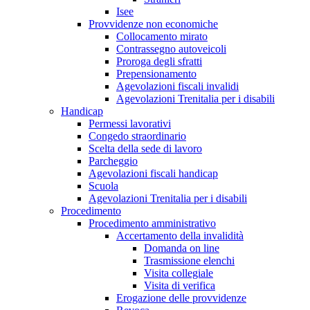
Isee
Provvidenze non economiche
Collocamento mirato
Contrassegno autoveicoli
Proroga degli sfratti
Prepensionamento
Agevolazioni fiscali invalidi
Agevolazioni Trenitalia per i disabili
Handicap
Permessi lavorativi
Congedo straordinario
Scelta della sede di lavoro
Parcheggio
Agevolazioni fiscali handicap
Scuola
Agevolazioni Trenitalia per i disabili
Procedimento
Procedimento amministrativo
Accertamento della invalidità
Domanda on line
Trasmissione elenchi
Visita collegiale
Visita di verifica
Erogazione delle provvidenze