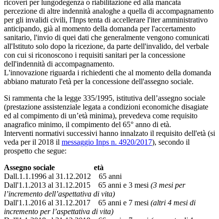
ricoveri per lungodegenza o riabilitazione ed alla mancata
percezione di altre indennità analoghe a quella di accompagnamento
per gli invalidi civili, l'Inps tenta di accellerare l'iter amministrativo
anticipando, già al momento della domanda per l'accertamento
sanitario, l'invio di quei dati che generalmente vengono comunicati
all'Istituto solo dopo la ricezione, da parte dell'invalido, del verbale
con cui si riconoscono i requisiti sanitari per la concessione
dell'indennità di accompagnamento.
L'innovazione riguarda i richiedenti che al momento della domanda
abbiano maturato l'età per la concessione dell'assegno sociale.
Si rammenta che la legge 335/1995, istitutiva dell’assegno sociale
(prestazione assistenziale legata a condizioni economiche disagiate
ed al compimento di un’età minima), prevedeva come requisito
anagrafico minimo, il compimento del 65° anno di età.
Interventi normativi successivi hanno innalzato il requisito dell'età (si
veda per il 2018 il
messaggio Inps n. 4920/2017
), secondo il
prospetto che segue:
Assegno sociale
età
Dall.1.1.1996 al 31.12.2012 65 anni
Dall'1.1.2013 al 31.12.2015 65 anni e 3 mesi
(3 mesi per
l’incremento dell’aspettativa di vita)
Dall'1.1.2016 al 31.12.2017 65 anni e 7 mesi
(altri 4 mesi di
incremento per l’aspettativa di vita)