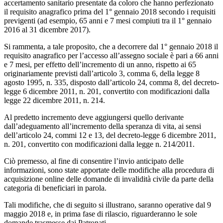
accertamento sanitario presentate da coloro che hanno perfezionato
il requisito anagrafico prima del 1° gennaio 2018 secondo i requisiti
previgenti (ad esempio, 65 anni e 7 mesi compiuti tra il 1° gennaio
2016 al 31 dicembre 2017).
Si rammenta, a tale proposito, che a decorrere dal 1° gennaio 2018 il
requisito anagrafico per l’accesso all’assegno sociale è pari a 66 anni
e 7 mesi, per effetto dell’incremento di un anno, rispetto ai 65
originariamente previsti dall’articolo 3, comma 6, della legge 8
agosto 1995, n. 335, disposto dall’articolo 24, comma 8, del decreto-
legge 6 dicembre 2011, n. 201, convertito con modificazioni dalla
legge 22 dicembre 2011, n. 214.
Al predetto incremento deve aggiungersi quello derivante
dall’adeguamento all’incremento della speranza di vita, ai sensi
dell’articolo 24, commi 12 e 13, del decreto-legge 6 dicembre 2011,
n. 201, convertito con modificazioni dalla legge n. 214/2011.
Ciò premesso, al fine di consentire l’invio anticipato delle
informazioni, sono state apportate delle modifiche alla procedura di
acquisizione online delle domande di invalidità civile da parte della
categoria di beneficiari in parola.
Tali modifiche, che di seguito si illustrano, saranno operative dal 9
maggio 2018 e, in prima fase di rilascio, riguarderanno le sole
domande trasmesse dai Patronati.