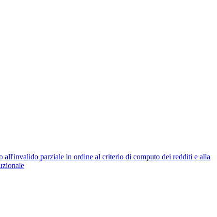
 all'invalido parziale in ordine al criterio di computo dei redditi e alla
tuzionale