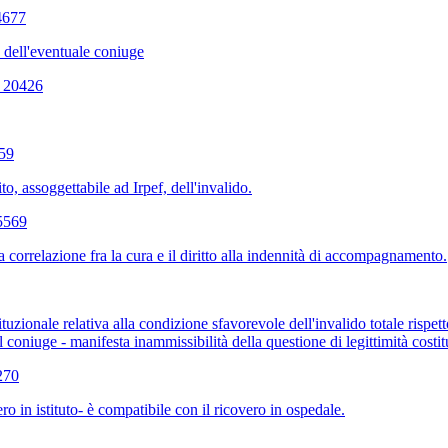
4677
e dell'eventuale coniuge
. 20426
259
to, assoggettabile ad Irpef, dell'invalido.
25569
orrelazione fra la cura e il diritto alla indennità di accompagnamento.
uzionale relativa alla condizione sfavorevole dell'invalido totale rispetto
l coniuge - manifesta inammissibilità della questione di legittimità costi
270
 in istituto- è compatibile con il ricovero in ospedale.