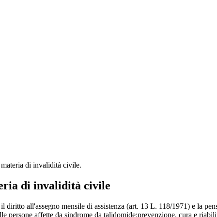
ateria di invalidità civile.
ia di invalidità civile
ia di invalidità civile
il diritto all'assegno mensile di assistenza (art. 13 L. 118/1971) e la p
le persone affette da sindrome da talidomide;prevenzione, cura e riabilit