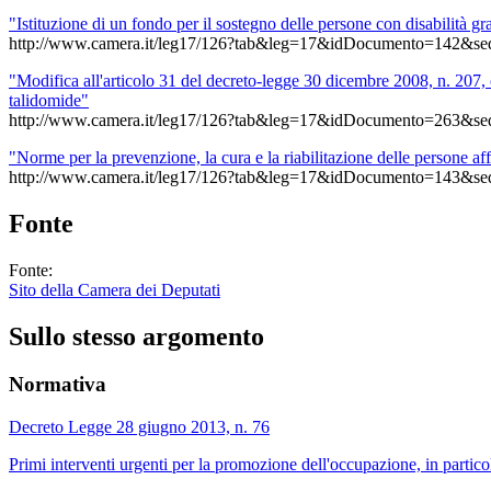
"Istituzione di un fondo per il sostegno delle persone con disabilità gr
http://www.camera.it/leg17/126?tab&leg=17&idDocumento=142&se
"Modifica all'articolo 31 del decreto-legge 30 dicembre 2008, n. 207, 
talidomide"
http://www.camera.it/leg17/126?tab&leg=17&idDocumento=263&se
"Norme per la prevenzione, la cura e la riabilitazione delle persone affe
http://www.camera.it/leg17/126?tab&leg=17&idDocumento=143&se
Fonte
Fonte:
Sito della Camera dei Deputati
Sullo stesso argomento
Normativa
Decreto Legge 28 giugno 2013, n. 76
Primi interventi urgenti per la promozione dell'occupazione, in partico