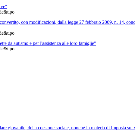
ave"
de&tipo
convertito, con modificazioni, dalla legge 27 febbraio 2009, n. 14, conc
de&tipo
tte da autismo e per l'assistenza alle loro famiglie"
de&tipo
lare giovanile, della coesione sociale, nonchè in materia di Imposta sul 