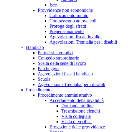
Isee
Provvidenze non economiche
Collocamento mirato
Contrassegno autoveicoli
Proroga degli sfratti
Prepensionamento
Agevolazioni fiscali invalidi
Agevolazioni Trenitalia per i disabili
Handicap
Permessi lavorativi
Congedo straordinario
Scelta della sede di lavoro
Parcheggio
Agevolazioni fiscali handicap
Scuola
Agevolazioni Trenitalia per i disabili
Procedimento
Procedimento amministrativo
Accertamento della invalidità
Domanda on line
Trasmissione elenchi
Visita collegiale
Visita di verifica
Erogazione delle provvidenze