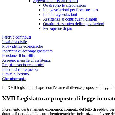
Agevolazioni fiscali disabili
Quali sono le agevolazioni
Le agevolazioni per il settore auto
Le altre agevolazioni
Assistenza ai contribuenti disabili
Quadro riassuntivo delle agevolazioni
Per saperne di più
Pareri e contributi
Invalidità civile
Provvidenze economiche
Indennità di accompagnamento
Pensione di inabilità
Assegno mensile di assistenza
Requisiti socio economici
Indennità di frequenza
Limite di reddito
Chemioterapia
La XVII legislatura si apre con l'esame di diverse proposte di legge in m
XVII Legislatura: proposte di legge in mater
XVII Legislatura: proposte di legge in mater
Incremento dei trattamenti economici; computo del tetto di reddito per 
durante il periodo delle cure chemioterapiche; indennizzo in favore del