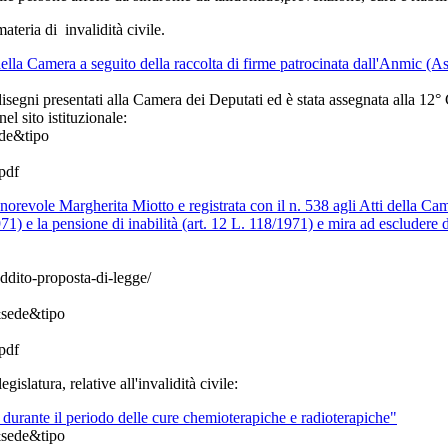
ateria di invalidità civile.
ella Camera a seguito della raccolta di firme patrocinata dall'Anmic (As
i disegni presentati alla Camera dei Deputati ed è stata assegnata alla 1
l sito istituzionale:
de&tipo
pdf
norevole Margherita Miotto e registrata con il n. 538 agli Atti della Cam
1971) e la pensione di inabilità (art. 12 L. 118/1971) e mira ad escludere
eddito-proposta-di-legge/
sede&tipo
pdf
islatura, relative all'invalidità civile:
durante il periodo delle cure chemioterapiche e radioterapiche"
sede&tipo