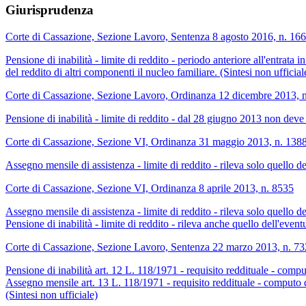
Giurisprudenza
Corte di Cassazione, Sezione Lavoro, Sentenza 8 agosto 2016, n. 16
Pensione di inabilità - limite di reddito - periodo anteriore all'entrata
del reddito di altri componenti il nucleo familiare. (Sintesi non ufficial
Corte di Cassazione, Sezione Lavoro, Ordinanza 12 dicembre 2013, 
Pensione di inabilità - limite di reddito - dal 28 giugno 2013 non deve
Corte di Cassazione, Sezione VI, Ordinanza 31 maggio 2013, n. 138
Assegno mensile di assistenza - limite di reddito - rileva solo quello de
Corte di Cassazione, Sezione VI, Ordinanza 8 aprile 2013, n. 8535
Assegno mensile di assistenza - limite di reddito - rileva solo quello de
Pensione di inabilità - limite di reddito - rileva anche quello dell'even
Corte di Cassazione, Sezione Lavoro, Sentenza 22 marzo 2013, n. 7
Pensione di inabilità art. 12 L. 118/1971 - requisito reddituale - compu
Assegno mensile art. 13 L. 118/1971 - requisito reddituale - computo d
(Sintesi non ufficiale)