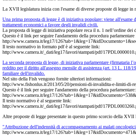
La XVII legislatura inizia con l'esame di diverse proposte di legge in m
Una prima proposta di legge è di iniziativa popolare: viene all'esame d
trattamenti economici a favore degli invalidi civili.
La proposta di legge di iniziativa popolare reca il n. 1 nell’ordine de
Questo è il link per seguire l'andamento della procedura parlamentare ne
http://www.camera.it/leg17/126?tab=1&leg=17&idDocumento=1&se
Il testo normativo in formato pdf è al seguente link:
http://www.camera.it/_dati/leg17/lavori/stampati/pdf/17PDL0000010.
La seconda proposta di legge, di iniziativa parlamentare (firmataria l’o
reddito per il diritto all'assegno mensile di assistenza (art. 13 L. 118/
familiare dell'invalido.
Nel sito della Fish vengono fornite ulteriori informazioni:
http://www.fishonlus.it/2013/05/20/pensioni-di-invalidita-e-limiti-di-r
Questo è il link per seguire l'andamento della procedura parlamentare:
http://www.camera.it/leg17/126?tab=1&leg=17&idDocumento=538&
Il testo normativo è al seguente link:
http://www.camera.it/_dati/leg17/lavori/stampati/pdf/17PDL0003260.
Altre proposte di legge presentate in questo primo scorcio della XVII leg
"Attribuzione dell'indennità di accompagnamento ai malati oncologici 
http://www.camera.it/leg17/126?tab=1&leg=17&idDocumento=471&