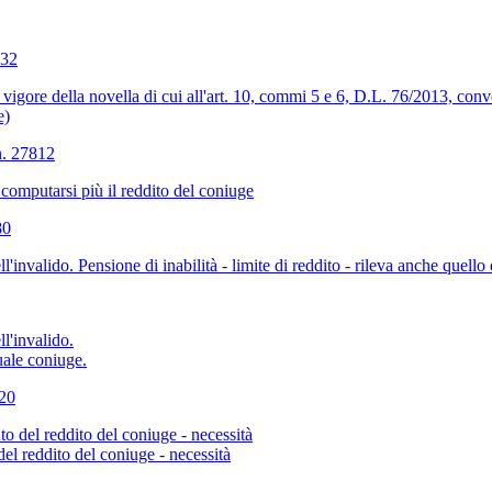
632
 in vigore della novella di cui all'art. 10, commi 5 e 6, D.L. 76/2013, con
e)
n. 27812
 computarsi più il reddito del coniuge
80
ll'invalido. Pensione di inabilità - limite di reddito - rileva anche quello
ll'invalido.
tuale coniuge.
320
to del reddito del coniuge - necessità
el reddito del coniuge - necessità