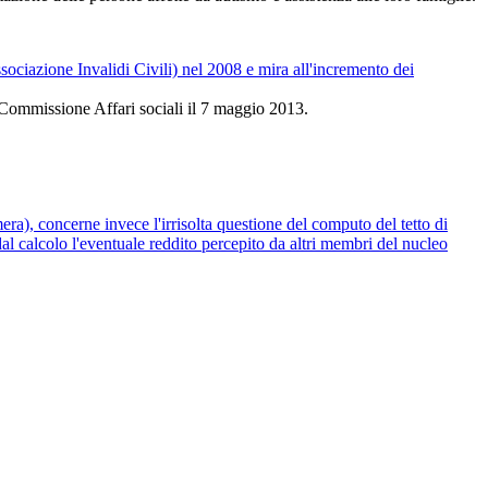
sociazione Invalidi Civili) nel 2008 e mira all'incremento dei
2° Commissione Affari sociali il 7 maggio 2013.
era), concerne invece l'irrisolta questione del computo del tetto di
 dal calcolo l'eventuale reddito percepito da altri membri del nucleo