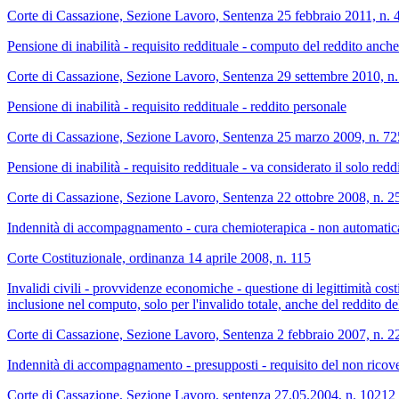
Corte di Cassazione, Sezione Lavoro, Sentenza 25 febbraio 2011, n. 
Pensione di inabilità - requisito reddituale - computo del reddito anch
Corte di Cassazione, Sezione Lavoro, Sentenza 29 settembre 2010, n
Pensione di inabilità - requisito reddituale - reddito personale
Corte di Cassazione, Sezione Lavoro, Sentenza 25 marzo 2009, n. 7
Pensione di inabilità - requisito reddituale - va considerato il solo reddi
Corte di Cassazione, Sezione Lavoro, Sentenza 22 ottobre 2008, n. 
Indennità di accompagnamento - cura chemioterapica - non automatica c
Corte Costituzionale, ordinanza 14 aprile 2008, n. 115
Invalidi civili - provvidenze economiche - questione di legittimità costit
inclusione nel computo, solo per l'invalido totale, anche del reddito de
Corte di Cassazione, Sezione Lavoro, Sentenza 2 febbraio 2007, n. 2
Indennità di accompagnamento - presupposti - requisito del non ricovero
Corte di Cassazione, Sezione Lavoro, sentenza 27.05.2004, n. 10212