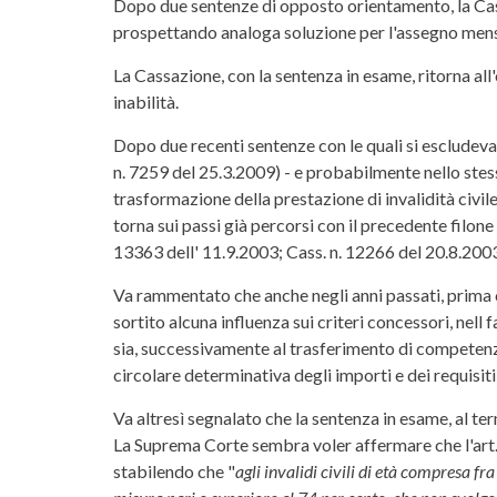
Dopo due sentenze di opposto orientamento, la Cassa
prospettando analoga soluzione per l'assegno mensi
La Cassazione, con la sentenza in esame, ritorna all
inabilità.
Dopo due recenti sentenze con le quali si escludev
n. 7259 del 25.3.2009) - e probabilmente nello stess
trasformazione della prestazione di invalidità civi
torna sui passi già percorsi con il precedente filon
13363 dell' 11.9.2003; Cass. n. 12266 del 20.8.2003
Va rammentato che anche negli anni passati, prima 
sortito alcuna influenza sui criteri concessori, nell 
sia, successivamente al trasferimento di competenze 
circolare determinativa degli importi e dei requisiti
Va altresì segnalato che la sentenza in esame, al te
La Suprema Corte sembra voler affermare che l'art.
stabilendo che "
agli invalidi civili di età compresa fr