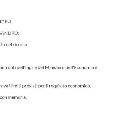
ANDINI;
ESSANDRO;
to del ricorso.
nfronti dell'Inps e del Ministero dell'Economia e
va i limiti previsti per il requisito economico.
o con memoria.