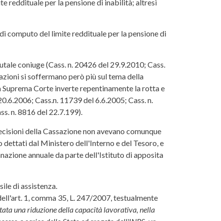
reddituale per la pensione di inabilità; altresì
 di computo del limite reddituale per la pensione di
utale coniuge (Cass. n. 20426 del 29.9.2010; Cass.
vazioni si soffermano però più sul tema della
la Suprema Corte inverte repentinamente la rotta e
 20.6.2006; Cass.n. 11739 del 6.6.2005; Cass. n.
s. n. 8816 del 22.7.199).
e decisioni della Cassazione non avevano comunque
o dettati dal Ministero dell'Interno e del Tesoro, e
anazione annuale da parte dell'Istituto di apposita
ile di assistenza.
dell'art. 1, comma 35, L. 247/2007, testualmente
rtata una riduzione della capacità lavorativa, nella