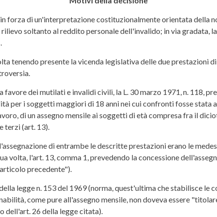
Motivi della decisione
, in forza di un'interpretazione costituzionalmente orientata della n
 rilievo soltanto al reddito personale dell'invalido; in via gradata, l
.
olta tenendo presente la vicenda legislativa delle due prestazioni di
troversia.
favore dei mutilati e invalidi civili, la L. 30 marzo 1971, n. 118, pr
ità per i soggetti maggiori di 18 anni nei cui confronti fosse stata ac
avoro, di un assegno mensile ai soggetti di età compresa fra il dic
terzi (art. 13).
l'assegnazione di entrambe le descritte prestazioni erano le medes
, a sua volta, l'art. 13, comma 1, prevedendo la concessione dell'asse
'articolo precedente").
della legge n. 153 del 1969 (norma, quest'ultima che stabilisce le 
i inabilità, come pure all'assegno mensile, non doveva essere "titolare 
 dell'art. 26 della legge citata).