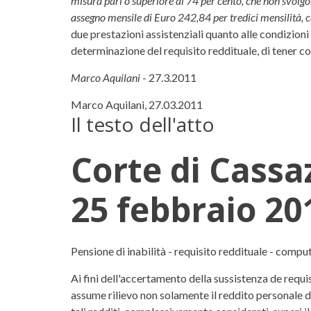
misura pari o superiore al 74 per cento, che non svolgon
assegno mensile di Euro 242,84 per tredici mensilità, co
due prestazioni assistenziali quanto alle condizioni 
determinazione del requisito reddituale, di tener co
Marco Aquilani
- 27.3.2011
Marco Aquilani, 27.03.2011
Il testo dell'atto
Corte di Cassa
25 febbraio 20
Corte di Cassazione, Sezio
Pensione di inabilità - requisito reddituale - compu
Ai fini dell'accertamento della sussistenza de requisi
assume rilievo non solamente il reddito personale d