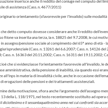
zione inserisce anche il reddito del coniuge nel computo del limite 
le di assistenza (Cass. n. 4677/2011)
'originario orientamento (sfavorevole per l'invalido) sulle modalità
a che detto computo dovesse considerare anche il reddito dell'even
o filone va inserita una terza, la n. 18825 del 9.7.2008, le cui moti
le in assegno/pensione sociale al compimento del 65° anno di età - 
e giurisprudenziale (Cass. n. 13261 del 6.6.2007; Cass. n. 14126 del
; Cass. n. 16363 del 20.11.2002; Cass. n. 16311 del 19.11.2002; Cas
cioè che si evidenziasse l'orientamente favorevole all'invalido, l
fase amministrativa, della pensione di inabilità, sia quando essi eran
all'Inps in materia di invalidità civile, anche in occasione dell'em
 di erogazioni delle pensioni e dei trattamenti assistenziali.
rmine della motivazione, sfiora anche l'argomento dell'assegno mens
 13 della L. 118/1971, nel testo recentemente sostituito ad opera 
a il diciottesimo e il sessantaquattresimo anno nei cui confronti sia acce