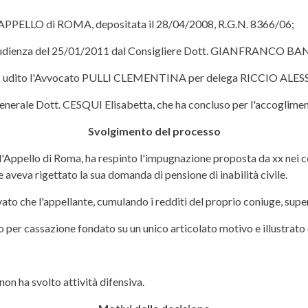
'APPELLO di ROMA, depositata il 28/04/2008, R.G.N. 8366/06;
lica udienza del 25/01/2011 dal Consigliere Dott. GIANFRANCO B
 udito l'Avvocato PULLI CLEMENTINA per delega RICCIO AL
Generale Dott. CESQUI Elisabetta, che ha concluso per l'accoglimen
Svolgimento del processo
'Appello di Roma, ha respinto l'impugnazione proposta da xx nei co
 aveva rigettato la sua domanda di pensione di inabilità civile.
ato che l'appellante, cumulando i redditi del proprio coniuge, supera
o per cassazione fondato su un unico articolato motivo e illustrat
on ha svolto attività difensiva.