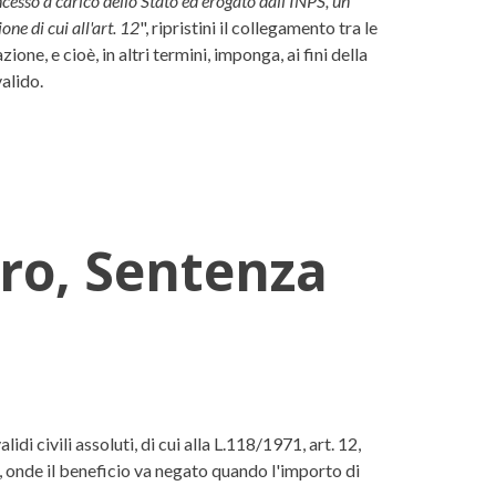
ncesso a carico dello Stato ed erogato dall'INPS, un
ne di cui all'art. 12
", ripristini il collegamento tra le
ne, e cioè, in altri termini, imponga, ai fini della
alido.
oro, Sentenza
011, n. 4677
di civili assoluti, di cui alla L.118/1971, art. 12,
, onde il beneficio va negato quando l'importo di