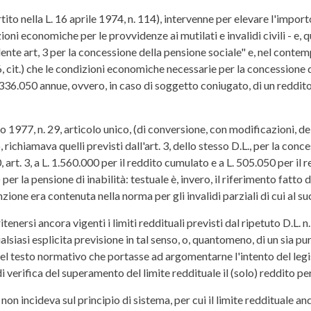
ito nella L. 16 aprile 1974, n. 114), intervenne per elevare l'import
zioni economiche per le provvidenze ai mutilati e invalidi civili - e, q
ente art, 3 per la concessione della pensione sociale" e, nel contemp
 26, cit.) che le condizioni economiche necessarie per la concessione
336.050 annue, ovvero, in caso di soggetto coniugato, di un reddito
o 1977, n. 29, articolo unico, (di conversione, con modificazioni, del
o, richiamava quelli previsti dall'art. 3, dello stesso D.L., per la con
, art. 3, a L. 1.560.000 per il reddito cumulato e a L. 505.050 per il
 la pensione di inabilità: testuale è, invero, il riferimento fatto dal l
one era contenuta nella norma per gli invalidi parziali di cui al su
enersi ancora vigenti i limiti reddituali previsti dal ripetuto D.L. n.
alsiasi esplicita previsione in tal senso, o, quantomeno, di un sia pur
l testo normativo che portasse ad argomentarne l'intento del legisla
verifica del superamento del limite reddituale il (solo) reddito pe
la non incideva sul principio di sistema, per cui il limite redditual