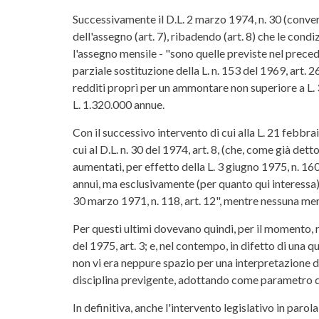
Successivamente il D.L. 2 marzo 1974, n. 30 (convert
dell'assegno (art. 7), ribadendo (art. 8) che le condi
l'assegno mensile - "sono quelle previste nel preced
parziale sostituzione della L. n. 153 del 1969, art.
redditi proprì per un ammontare non superiore a L. 
L. 1.320.000 annue.
Con il successivo intervento di cui alla L. 21 febbrai
cui al D.L. n. 30 del 1974, art. 8, (che, come già dett
aumentati, per effetto della L. 3 giugno 1975, n. 160
annui, ma esclusivamente (per quanto qui interessa) per
30 marzo 1971, n. 118, art. 12", mentre nessuna menzi
Per questi ultimi dovevano quindi, per il momento, rit
del 1975, art. 3; e, nel contempo, in difetto di una qu
non vi era neppure spazio per una interpretazione de
disciplina previgente, adottando come parametro di 
In definitiva, anche l'intervento legislativo in paro