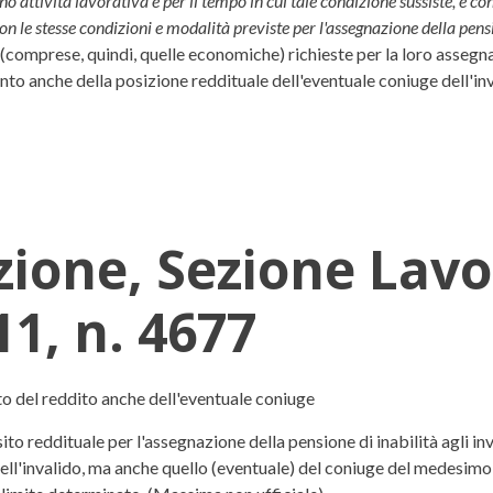
o attività lavorativa e per il tempo in cui tale condizione sussiste, è co
n le stesse condizioni e modalità previste per l'assegnazione della pensio
(comprese, quindi, quelle economiche) richieste per la loro assegnazio
nto anche della posizione reddituale dell'eventuale coniuge dell'inv
zione, Sezione Lav
11, n. 4677
ne Lavoro, Sentenza 25 febbraio 2
to del reddito anche dell'eventuale coniuge
to reddituale per l'assegnazione della pensione di inabilità agli invali
ell'invalido, ma anche quello (eventuale) del coniuge del medesimo