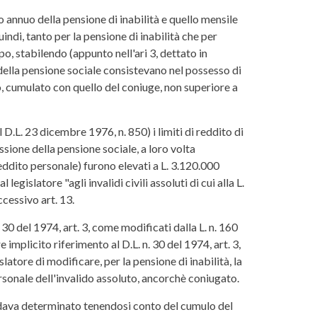
o annuo della pensione di inabilità e quello mensile
uindi, tanto per la pensione di inabilità che per
o, stabilendo (appunto nell'ari 3, dettato in
 della pensione sociale consistevano nel possesso di
, cumulato con quello del coniuge, non superiore a
 D.L. 23 dicembre 1976, n. 850) i limiti di reddito di
cessione della pensione sociale, a loro volta
 reddito personale) furono elevati a L. 3.120.000
egislatore "agli invalidi civili assoluti di cui alla L.
ccessivo art. 13.
 30 del 1974, art. 3, come modificati dalla L. n. 160
e implicito riferimento al D.L. n. 30 del 1974, art. 3,
tore di modificare, per la pensione di inabilità, la
rsonale dell'invalido assoluto, ancorchè coniugato.
e andava determinato tenendosi conto del cumulo del