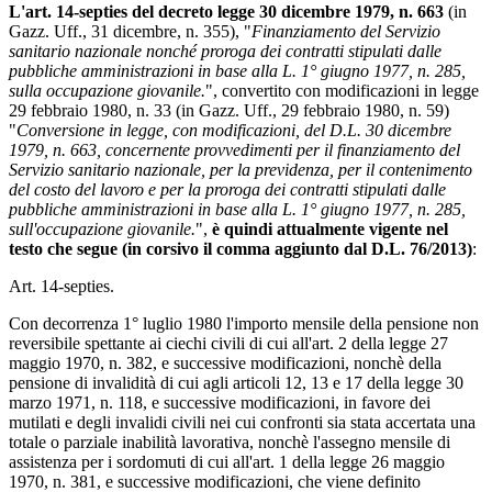
L'art. 14-septies del decreto legge 30 dicembre 1979, n. 663
(in
Gazz. Uff., 31 dicembre, n. 355), "
Finanziamento del Servizio
sanitario nazionale nonché proroga dei contratti stipulati dalle
pubbliche amministrazioni in base alla L. 1° giugno 1977, n. 285,
sulla occupazione giovanile.
", convertito con modificazioni in legge
29 febbraio 1980, n. 33 (in Gazz. Uff., 29 febbraio 1980, n. 59)
"
Conversione in legge, con modificazioni, del D.L. 30 dicembre
1979, n. 663, concernente provvedimenti per il finanziamento del
Servizio sanitario nazionale, per la previdenza, per il contenimento
del costo del lavoro e per la proroga dei contratti stipulati dalle
pubbliche amministrazioni in base alla L. 1° giugno 1977, n. 285,
sull'occupazione giovanile.
",
è quindi attualmente vigente nel
testo che segue (in corsivo il comma aggiunto dal D.L. 76/2013)
:
Art. 14-septies.
Con decorrenza 1° luglio 1980 l'importo mensile della pensione non
reversibile spettante ai ciechi civili di cui all'art. 2 della legge 27
maggio 1970, n. 382, e successive modificazioni, nonchè della
pensione di invalidità di cui agli articoli 12, 13 e 17 della legge 30
marzo 1971, n. 118, e successive modificazioni, in favore dei
mutilati e degli invalidi civili nei cui confronti sia stata accertata una
totale o parziale inabilità lavorativa, nonchè l'assegno mensile di
assistenza per i sordomuti di cui all'art. 1 della legge 26 maggio
1970, n. 381, e successive modificazioni, che viene definito