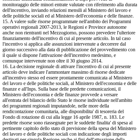
monitoraggio delle minori entrate valutate con riferimento alla durata
dell'incentivo, inviando relazioni mensili al Ministero del lavoro e
delle politiche sociali ed al Ministero dell'economia e delle finanze.
15. A valere sulle risorse programmate nell'ambito dei Programmi
operativi regionali 2007-2013, le Regioni e Province autonome
anche non rientranti nel Mezzogiorno, possono prevedere l'ulteriore
finanziamento dell'incentivo di cui al presente articolo. In tal caso
l'incentivo si applica alle assunzioni intervenute a decorrere dal
giorno successivo alla data di pubblicazione del provvedimento con
il quale si dispone l'attivazione dell'incentivo medesimo, e
comunque intervenute non oltre il 30 giugno 2014.
16. La decisione regionale di attivare l'incentivo di cui al presente
articolo deve indicare l'ammontare massimo di risorse dedicate
all'incentivo stesso ed essere prontamente comunicata al Ministero
del lavoro e delle politiche sociali, al Ministero dell'economia e delle
finanze e all'Inps. Sulla base delle predette comunicazioni, il
Ministero dell'economia e delle finanze provvede a versare
all'entrata del bilancio dello Stato le risorse individuate nell'ambito
dei programmi regionali imputandole, nelle more della
rendicontazione comunitaria, alle disponibilita' di tesoreria del
Fondo di rotazione di cui alla legge 16 aprile 1987, n. 183. Le
predette risorse sono riassegnate per le suddette finalita' di spesa al
pertinente capitolo dello stato di previsione della spesa del Ministero
del lavoro e delle politiche sociali con indicazione degli importi
destinati per singola Regione anche ai fini dell'attuazione della