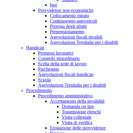
Isee
Provvidenze non economiche
Collocamento mirato
Contrassegno autoveicoli
Proroga degli sfratti
Prepensionamento
Agevolazioni fiscali invalidi
Agevolazioni Trenitalia per i disabili
Handicap
Permessi lavorativi
Congedo straordinario
Scelta della sede di lavoro
Parcheggio
Agevolazioni fiscali handicap
Scuola
Agevolazioni Trenitalia per i disabili
Procedimento
Procedimento amministrativo
Accertamento della invalidità
Domanda on line
Trasmissione elenchi
Visita collegiale
Visita di verifica
Erogazione delle provvidenze