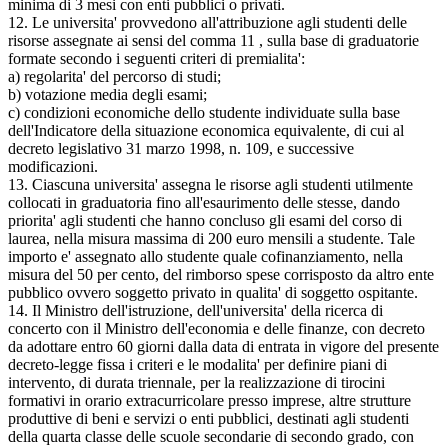
minima di 3 mesi con enti pubblici o privati.
12. Le universita' provvedono all'attribuzione agli studenti delle
risorse assegnate ai sensi del comma 11 , sulla base di graduatorie
formate secondo i seguenti criteri di premialita':
a) regolarita' del percorso di studi;
b) votazione media degli esami;
c) condizioni economiche dello studente individuate sulla base
dell'Indicatore della situazione economica equivalente, di cui al
decreto legislativo 31 marzo 1998, n. 109, e successive
modificazioni.
13. Ciascuna universita' assegna le risorse agli studenti utilmente
collocati in graduatoria fino all'esaurimento delle stesse, dando
priorita' agli studenti che hanno concluso gli esami del corso di
laurea, nella misura massima di 200 euro mensili a studente. Tale
importo e' assegnato allo studente quale cofinanziamento, nella
misura del 50 per cento, del rimborso spese corrisposto da altro ente
pubblico ovvero soggetto privato in qualita' di soggetto ospitante.
14. Il Ministro dell'istruzione, dell'universita' della ricerca di
concerto con il Ministro dell'economia e delle finanze, con decreto
da adottare entro 60 giorni dalla data di entrata in vigore del presente
decreto-legge fissa i criteri e le modalita' per definire piani di
intervento, di durata triennale, per la realizzazione di tirocini
formativi in orario extracurricolare presso imprese, altre strutture
produttive di beni e servizi o enti pubblici, destinati agli studenti
della quarta classe delle scuole secondarie di secondo grado, con