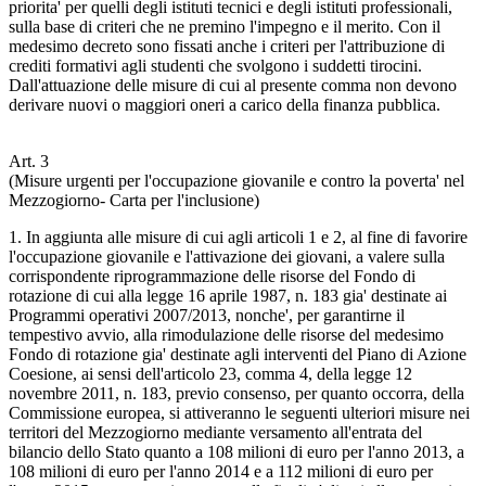
priorita' per quelli degli istituti tecnici e degli istituti professionali,
sulla base di criteri che ne premino l'impegno e il merito. Con il
medesimo decreto sono fissati anche i criteri per l'attribuzione di
crediti formativi agli studenti che svolgono i suddetti tirocini.
Dall'attuazione delle misure di cui al presente comma non devono
derivare nuovi o maggiori oneri a carico della finanza pubblica.
Art. 3
(Misure urgenti per l'occupazione giovanile e contro la poverta' nel
Mezzogiorno- Carta per l'inclusione)
1. In aggiunta alle misure di cui agli articoli 1 e 2, al fine di favorire
l'occupazione giovanile e l'attivazione dei giovani, a valere sulla
corrispondente riprogrammazione delle risorse del Fondo di
rotazione di cui alla legge 16 aprile 1987, n. 183 gia' destinate ai
Programmi operativi 2007/2013, nonche', per garantirne il
tempestivo avvio, alla rimodulazione delle risorse del medesimo
Fondo di rotazione gia' destinate agli interventi del Piano di Azione
Coesione, ai sensi dell'articolo 23, comma 4, della legge 12
novembre 2011, n. 183, previo consenso, per quanto occorra, della
Commissione europea, si attiveranno le seguenti ulteriori misure nei
territori del Mezzogiorno mediante versamento all'entrata del
bilancio dello Stato quanto a 108 milioni di euro per l'anno 2013, a
108 milioni di euro per l'anno 2014 e a 112 milioni di euro per