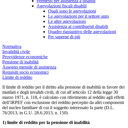
Permessi per assistenza a disabili
Agevolazioni fiscali disabili
Quali sono le agevolazioni
Le agevolazioni per il settore auto
Le altre agevolazioni
Assistenza ai contribuenti disabili
Quadro riassuntivo delle agevolazioni
Per saperne di più
Normativa
Invalidità civile
Provvidenze economiche
Pensione di inabilità
Assegno mensile di assistenza
Requisiti socio economici
Limite di reddito
Il limite di reddito per il diritto alla pensione di inabilità in favore dei
mutilati e degli invalidi civili, di cui all’articolo 12 della legge 30
marzo 1971, n. 118, è calcolato con riferimento al reddito agli effetti
dell’IRPEF con esclusione del reddito percepito da altri componenti
del nucleo familiare di cui il soggetto interessato fa parte (D.L.
76/2013, in G.U. 28.6.2013, n. 150)
1) limite di reddito per la pensione di inabilità