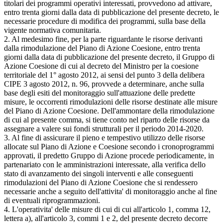
titolari dei programmi operativi interessati, provvedono ad attivare,
entro trenta giorni dalla data di pubblicazione del presente decreto, le
necessarie procedure di modifica dei programmi, sulla base della
vigente normativa comunitaria.
2. Al medesimo fine, per la parte riguardante le risorse derivanti
dalla rimodulazione del Piano di Azione Coesione, entro trenta
giorni dalla data di pubblicazione del presente decreto, il Gruppo di
Azione Coesione di cui al decreto del Ministro per la coesione
territoriale del 1° agosto 2012, ai sensi del punto 3 della delibera
CIPE 3 agosto 2012, n. 96, provvede a determinare, anche sulla
base degli esiti del monitoraggio sull'attuazione delle predette
misure, le occorrenti rimodulazioni delle risorse destinate alle misure
del Piano di Azione Coesione. Dell'ammontare della rimodulazione
di cui al presente comma, si tiene conto nel riparto delle risorse da
assegnare a valere sui fondi strutturali per il periodo 2014-2020.
3. Al fine di assicurare il pieno e tempestivo utilizzo delle risorse
allocate sul Piano di Azione e Coesione secondo i cronoprogrammi
approvati, il predetto Gruppo di Azione procede periodicamente, in
partenariato con le amministrazioni interessate, alla verifica dello
stato di avanzamento dei singoli interventi e alle conseguenti
rimodulazioni del Piano di Azione Coesione che si rendessero
necessarie anche a seguito dell'attivita' di monitoraggio anche al fine
di eventuali riprogrammazioni.
4. L'operativita' delle misure di cui di cui all'articolo 1, comma 12,
lettera a), all'articolo 3, commi 1 e 2, del presente decreto decorre