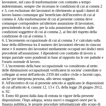
lavoratore, nel caso di trasformazione con contratto a tempo
indeterminato, sempre che ricorrano le condizioni di cui ai commi 2
e 3, con esclusione dei lavoratori in riferimento ai quali i datori di
lavoro hanno comunque gia' beneficiato dell'incentivo di cui al
comma 4. Alla trasformazione di cui al presente comma deve
comunque corrispondere un'ulteriore assunzione di lavoratore,
prescindendo in tal caso, per la sola assunzione ulteriore, dalle
condizioni soggettive di cui al comma 2, ai fini del rispetto della
condizione di cui al comma 3.
6. L'incremento occupazionale di cui al comma 3 e' calcolato sulla
base della differenza tra il numero dei lavoratori rilevato in ciascun
mese e il numero dei lavoratori mediamente occupati nei dodici mesi
precedenti all'assunzione. I dipendenti con contratto di lavoro a
tempo parziale sono ponderati in base al rapporto tra le ore pattuite e
l'orario normale di lavoro.
7. L'incremento della base occupazionale va considerato al netto
delle diminuzioni occupazionali verificatesi in societa' controllate o
collegate ai sensi dell'articolo 2359 del codice civile o facenti capo,
anche per interposta persona, allo stesso soggetto.
8. All'incentivo di cui al presente articolo si applicano le disposizioni
di cui all'articolo 4, commi 12, 13 e 15, della legge 28 giugno 2012,
n. 92.
9. Entro 60 giorni dalla data di entrata in vigore della presente
disposizione, l'Inps adegua, senza nuovi o maggiori oneri per la
finanza pubblica, le proprie procedure informatizzate allo scopo di