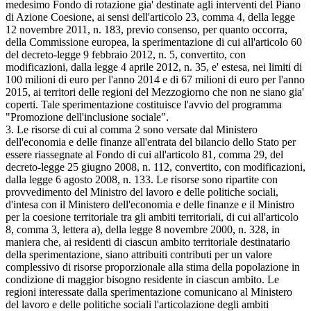
medesimo Fondo di rotazione gia' destinate agli interventi del Piano
di Azione Coesione, ai sensi dell'articolo 23, comma 4, della legge
12 novembre 2011, n. 183, previo consenso, per quanto occorra,
della Commissione europea, la sperimentazione di cui all'articolo 60
del decreto-legge 9 febbraio 2012, n. 5, convertito, con
modificazioni, dalla legge 4 aprile 2012, n. 35, e' estesa, nei limiti di
100 milioni di euro per l'anno 2014 e di 67 milioni di euro per l'anno
2015, ai territori delle regioni del Mezzogiorno che non ne siano gia'
coperti. Tale sperimentazione costituisce l'avvio del programma
"Promozione dell'inclusione sociale".
3. Le risorse di cui al comma 2 sono versate dal Ministero
dell'economia e delle finanze all'entrata del bilancio dello Stato per
essere riassegnate al Fondo di cui all'articolo 81, comma 29, del
decreto-legge 25 giugno 2008, n. 112, convertito, con modificazioni,
dalla legge 6 agosto 2008, n. 133. Le risorse sono ripartite con
provvedimento del Ministro del lavoro e delle politiche sociali,
d'intesa con il Ministero dell'economia e delle finanze e il Ministro
per la coesione territoriale tra gli ambiti territoriali, di cui all'articolo
8, comma 3, lettera a), della legge 8 novembre 2000, n. 328, in
maniera che, ai residenti di ciascun ambito territoriale destinatario
della sperimentazione, siano attribuiti contributi per un valore
complessivo di risorse proporzionale alla stima della popolazione in
condizione di maggior bisogno residente in ciascun ambito. Le
regioni interessate dalla sperimentazione comunicano al Ministero
del lavoro e delle politiche sociali l'articolazione degli ambiti