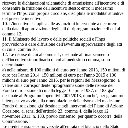
ricevere le dichiarazioni telematiche di ammissione all'incentivo e di
consentire la fruizione dell'incentivo stesso; entro il medesimo
termine l'Inps, con propria circolare, disciplina le modalita' attuative
del presente incentivo.
10. L'incentivo si applica alle assunzioni intervenute a decorrere
dalla data di approvazione degli atti di riprogrammazione di cui al
comma 12.
11. Il Ministero del lavoro e delle politiche sociali e l'Inps
provvedono a dare diffusione dell'avvenuta approvazione degli atti
di cui al comma 10.
12. Le risorse di cui al comma 1, destinate al finanziamento
dell'incentivo straordinario di cui al medesimo comma, sono
determinate:
a) nella misura di 100 milioni di euro per l'anno 2013, 150 milioni di
euro per l'anno 2014, 150 milioni di euro per l'anno 2015 e 100
milioni di euro per l'anno 2016, per le regioni del Mezzogiorno, a
valere sulla corrispondente riprogrammazione delle risorse del
Fondo di rotazione di cui alla legge 16 aprile 1987, n. 183 gia'
destinate ai Programmi operativi 2007/2013, nonche', per garantirne
il tempestivo avvio, alla rimodulazione delle risorse del medesimo
Fondo di rotazione gia' destinate agli interventi del Piano di Azione
Coesione, ai sensi dell'articolo 23, comma 4, della legge 12
novembre 2011, n. 183, previo consenso, per quanto occorra, della
Commissione.
Le predette risorse sono versate all'entrata del bilancio dello Stato