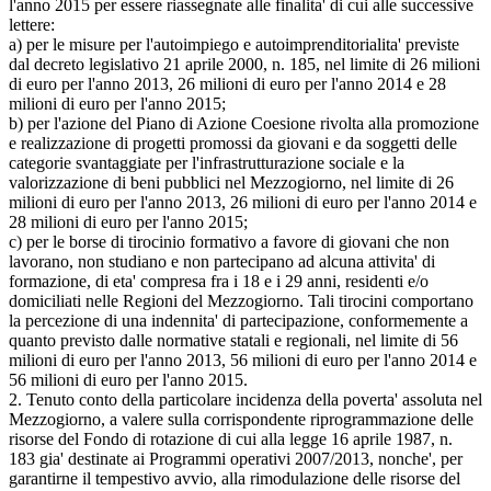
l'anno 2015 per essere riassegnate alle finalita' di cui alle successive
lettere:
a) per le misure per l'autoimpiego e autoimprenditorialita' previste
dal decreto legislativo 21 aprile 2000, n. 185, nel limite di 26 milioni
di euro per l'anno 2013, 26 milioni di euro per l'anno 2014 e 28
milioni di euro per l'anno 2015;
b) per l'azione del Piano di Azione Coesione rivolta alla promozione
e realizzazione di progetti promossi da giovani e da soggetti delle
categorie svantaggiate per l'infrastrutturazione sociale e la
valorizzazione di beni pubblici nel Mezzogiorno, nel limite di 26
milioni di euro per l'anno 2013, 26 milioni di euro per l'anno 2014 e
28 milioni di euro per l'anno 2015;
c) per le borse di tirocinio formativo a favore di giovani che non
lavorano, non studiano e non partecipano ad alcuna attivita' di
formazione, di eta' compresa fra i 18 e i 29 anni, residenti e/o
domiciliati nelle Regioni del Mezzogiorno. Tali tirocini comportano
la percezione di una indennita' di partecipazione, conformemente a
quanto previsto dalle normative statali e regionali, nel limite di 56
milioni di euro per l'anno 2013, 56 milioni di euro per l'anno 2014 e
56 milioni di euro per l'anno 2015.
2. Tenuto conto della particolare incidenza della poverta' assoluta nel
Mezzogiorno, a valere sulla corrispondente riprogrammazione delle
risorse del Fondo di rotazione di cui alla legge 16 aprile 1987, n.
183 gia' destinate ai Programmi operativi 2007/2013, nonche', per
garantirne il tempestivo avvio, alla rimodulazione delle risorse del