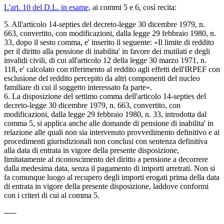
L'art. 10 del D.L. in esame
, ai commi 5 e 6, così recita:
5. All'articolo 14-septies del decreto-legge 30 dicembre 1979, n.
663, convertito, con modificazioni, dalla legge 29 febbraio 1980, n.
33, dopo il sesto comma, e' inserito il seguente: «Il limite di reddito
per il diritto alla pensione di inabilita' in favore dei mutilati e degli
invalidi civili, di cui all'articolo 12 della legge 30 marzo 1971, n.
118, e' calcolato con riferimento al reddito agli effetti dell'IRPEF con
esclusione del reddito percepito da altri componenti del nucleo
familiare di cui il soggetto interessato fa parte».
6. La disposizione del settimo comma dell'articolo 14-septies del
decreto-legge 30 dicembre 1979, n. 663, convertito, con
modificazioni, dalla legge 29 febbraio 1980, n. 33, introdotta dal
comma 5, si applica anche alle domande di pensione di inabilita' in
relazione alle quali non sia intervenuto provvedimento definitivo e ai
procedimenti giurisdizionali non conclusi con sentenza definitiva
alla data di entrata in vigore della presente disposizione,
limitatamente al riconoscimento del diritto a pensione a decorrere
dalla medesima data, senza il pagamento di importi arretrati. Non si
fa comunque luogo al recupero degli importi erogati prima della data
di entrata in vigore della presente disposizione, laddove conformi
con i criteri di cui al comma 5.
-----