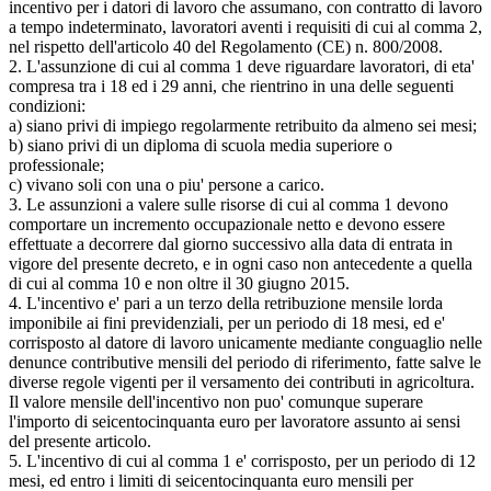
incentivo per i datori di lavoro che assumano, con contratto di lavoro
a tempo indeterminato, lavoratori aventi i requisiti di cui al comma 2,
nel rispetto dell'articolo 40 del Regolamento (CE) n. 800/2008.
2. L'assunzione di cui al comma 1 deve riguardare lavoratori, di eta'
compresa tra i 18 ed i 29 anni, che rientrino in una delle seguenti
condizioni:
a) siano privi di impiego regolarmente retribuito da almeno sei mesi;
b) siano privi di un diploma di scuola media superiore o
professionale;
c) vivano soli con una o piu' persone a carico.
3. Le assunzioni a valere sulle risorse di cui al comma 1 devono
comportare un incremento occupazionale netto e devono essere
effettuate a decorrere dal giorno successivo alla data di entrata in
vigore del presente decreto, e in ogni caso non antecedente a quella
di cui al comma 10 e non oltre il 30 giugno 2015.
4. L'incentivo e' pari a un terzo della retribuzione mensile lorda
imponibile ai fini previdenziali, per un periodo di 18 mesi, ed e'
corrisposto al datore di lavoro unicamente mediante conguaglio nelle
denunce contributive mensili del periodo di riferimento, fatte salve le
diverse regole vigenti per il versamento dei contributi in agricoltura.
Il valore mensile dell'incentivo non puo' comunque superare
l'importo di seicentocinquanta euro per lavoratore assunto ai sensi
del presente articolo.
5. L'incentivo di cui al comma 1 e' corrisposto, per un periodo di 12
mesi, ed entro i limiti di seicentocinquanta euro mensili per