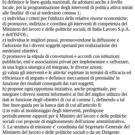
b) definisce le linee-guida nazionali, da adottarsi anche a livello
locale, per la programmazione degli interventi di politica attiva mirati
alle finalita' di cui al medesimo comma 1;
c) individua i criteri per l'utilizzo delle relative risorse economiche;
d) promuove, indirizza e coordina gli interventi di competenza del
Ministero del lavoro e delle politiche sociali, di Italia Lavoro S.p.A.
e dell'ISFOL;
e) individua le migliori prassi, promuovendone la diffusione e
l'adozione fra i diversi soggetti operanti per realizzazione dei
medesimi obiettivi;
f) promuove la stipula di convenzioni e accordi con istituzioni
pubbliche, enti e associazioni privati per implementare e rafforzare,
in una logica sinergica ed integrata, le diverse azioni;
g) valuta gli interventi e le attivita' espletate in termini di efficacia ed
efficienza e di impatto e definisce meccanismi di premialita' in
funzione dei risultati conseguiti dai vari soggetti;
h) propone ogni opportuna iniziativa, anche progettuale, per
integrare i diversi sistemi informativi ai fini del miglior utilizzo dei
dati in funzione degli obiettivi di cui al comma 1, definendo a tal
fine linee-guida per la banca dati di cui all'articolo 8;
i) in esito al monitoraggio degli interventi, predispone
periodicamente rapporti per il Ministro del lavoro e delle politiche
sociali con proposte di miglioramento dell'azione amministrativa.
3. La struttura di missione e' coordinata dal Segretario Generale del
Ministero del lavoro e delle politiche sociali o da un Dirigente