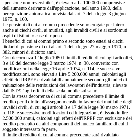
"pensione non reversibile", è elevato a L. 100.000 comprensive
dell'aumento derivante dall'applicazione, nell'anno 1980, della
perequazione automatica prevista dall'art. 7 della legge 3 giugno
1975, n. 160.
Le pensioni di cui al comma precedente sono erogate per intero
anche ai ciechi civili, ai mutilati, agli invalidi civili e ai sordomuti
ospiti di istituti o case di riposo.
I benefici di cui ai commi primo e secondo sono estesi ai ciechi
titolari di pensione di cui all'art. 1 della legge 27 maggio 1970, n.
382, minori di diciotto anni.
Con decorrenza 1° luglio 1980 i limiti di redditi di cui agli articoli 6,
8 e 10 del decreto-legge 2 marzo 1974, n. 30, convertito con
modificazioni nella legge 16 aprile 1974, n. 114, e successive
modificazioni, sono elevati a Lire 5.200.000 annui, calcolati agli
effetti dell'IRPEF e rivalutabili annualmente secondo gli indici di
valutazione delle retribuzioni dei lavoratori dell'industria, rilevate
dall'ISTAT agli effetti della scala mobile sui salari.
Con la stessa decorrenza di cui al comma precedente il limite di
reddito per il diritto all'assegno mensile in favore dei mutilati e degli
invalidi civili, di cui agli articoli 3 e 17 della legge 30 marzo 1971,
n. 118, e successive modificazioni ed integrazioni, è fissato in lire
2.500.000 annui, calcolati agli effetti dell'IRPEF con esclusione del
reddito percepito da altri componenti del nucleo familiare di cui il
soggetto interessato fa parte.
Il limite di reddito di cui al comma precedente sarà rivalutato