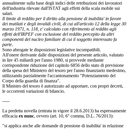
annualmente sulla base degli indici delle retribuzioni dei lavoratori
dell'industria rilevate dall'ISTAT agli effetti della scala mobile sui
salari.
Il limite di reddito per il diritto alla pensione di inabilita' in favore
dei mutilati e degli invalidi civili, di cui all'articolo 12 della legge 30
marzo 1971, n. 118, e' calcolato con riferimento al reddito agli
effetti dell'IRPEF con esclusione del reddito percepito da altri
componenti del nucleo familiare di cui il soggetto interessato fa
parte.
Sono abrogate le disposizioni legislative incompatibili.
All'onere derivante dalle disposizioni del presente articolo, valutato
in lire 45 miliardi per l'anno 1980, si provvede mediante
corrispondente riduzione del capitolo 6856 dello stato di previsione
della spesa del Ministero del tesoro per l'anno finanziario medesimo,
utilizzando parzialmente l'accantonamento "Potenziamento del
Corpo della guardia di finanza".
Il Ministro del tesoro è autorizzato ad apportare, con propri decreti,
le occorrenti variazioni di bilancio.
-----
La predetta novella (entrata in vigore il 28.6.2013) ha espressamente
efficacia
ex nunc
, ovvero (art. 10, 6° comma, D.L. 76/2013):
"si applica anche alle domande di pensione di inabilita' in relazione