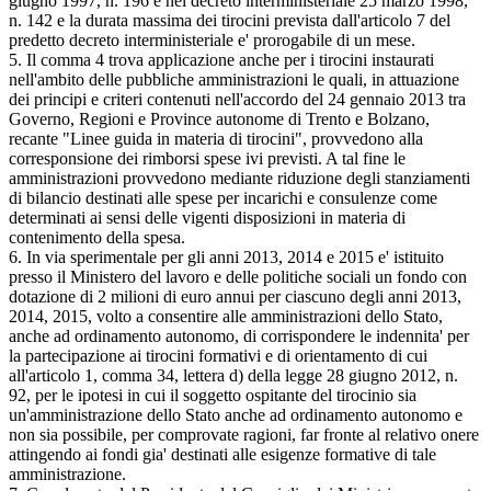
giugno 1997, n. 196 e nel decreto interministeriale 25 marzo 1998,
n. 142 e la durata massima dei tirocini prevista dall'articolo 7 del
predetto decreto interministeriale e' prorogabile di un mese.
5. Il comma 4 trova applicazione anche per i tirocini instaurati
nell'ambito delle pubbliche amministrazioni le quali, in attuazione
dei principi e criteri contenuti nell'accordo del 24 gennaio 2013 tra
Governo, Regioni e Province autonome di Trento e Bolzano,
recante "Linee guida in materia di tirocini", provvedono alla
corresponsione dei rimborsi spese ivi previsti. A tal fine le
amministrazioni provvedono mediante riduzione degli stanziamenti
di bilancio destinati alle spese per incarichi e consulenze come
determinati ai sensi delle vigenti disposizioni in materia di
contenimento della spesa.
6. In via sperimentale per gli anni 2013, 2014 e 2015 e' istituito
presso il Ministero del lavoro e delle politiche sociali un fondo con
dotazione di 2 milioni di euro annui per ciascuno degli anni 2013,
2014, 2015, volto a consentire alle amministrazioni dello Stato,
anche ad ordinamento autonomo, di corrispondere le indennita' per
la partecipazione ai tirocini formativi e di orientamento di cui
all'articolo 1, comma 34, lettera d) della legge 28 giugno 2012, n.
92, per le ipotesi in cui il soggetto ospitante del tirocinio sia
un'amministrazione dello Stato anche ad ordinamento autonomo e
non sia possibile, per comprovate ragioni, far fronte al relativo onere
attingendo ai fondi gia' destinati alle esigenze formative di tale
amministrazione.