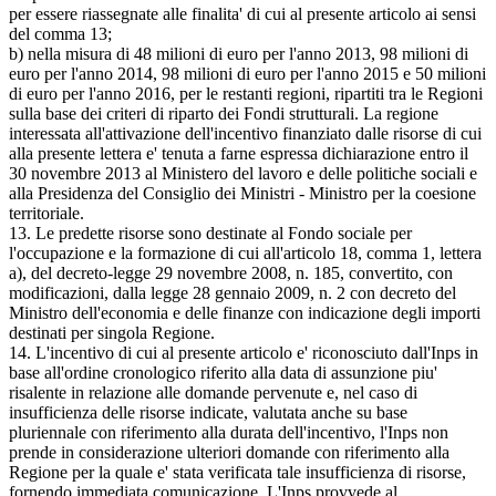
per essere riassegnate alle finalita' di cui al presente articolo ai sensi
del comma 13;
b) nella misura di 48 milioni di euro per l'anno 2013, 98 milioni di
euro per l'anno 2014, 98 milioni di euro per l'anno 2015 e 50 milioni
di euro per l'anno 2016, per le restanti regioni, ripartiti tra le Regioni
sulla base dei criteri di riparto dei Fondi strutturali. La regione
interessata all'attivazione dell'incentivo finanziato dalle risorse di cui
alla presente lettera e' tenuta a farne espressa dichiarazione entro il
30 novembre 2013 al Ministero del lavoro e delle politiche sociali e
alla Presidenza del Consiglio dei Ministri - Ministro per la coesione
territoriale.
13. Le predette risorse sono destinate al Fondo sociale per
l'occupazione e la formazione di cui all'articolo 18, comma 1, lettera
a), del decreto-legge 29 novembre 2008, n. 185, convertito, con
modificazioni, dalla legge 28 gennaio 2009, n. 2 con decreto del
Ministro dell'economia e delle finanze con indicazione degli importi
destinati per singola Regione.
14. L'incentivo di cui al presente articolo e' riconosciuto dall'Inps in
base all'ordine cronologico riferito alla data di assunzione piu'
risalente in relazione alle domande pervenute e, nel caso di
insufficienza delle risorse indicate, valutata anche su base
pluriennale con riferimento alla durata dell'incentivo, l'Inps non
prende in considerazione ulteriori domande con riferimento alla
Regione per la quale e' stata verificata tale insufficienza di risorse,
fornendo immediata comunicazione. L'Inps provvede al