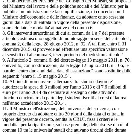
7. Con decreto del Presidente del Consiglio dei Ministri, su proposta
del Ministro del lavoro e delle politiche sociali e del Ministro per la
pubblica amministrazione e la semplificazione, di concerto con il
Ministro dell'economia e delle finanze, da adottare entro sessanta
giorni dalla data di entrata in vigore della presente disposizione,
sono adottate le modalita' attuative del comma 6.
8. Gli interventi straordinari di cui ai commi da 1 a 7 del presente
articolo costituiscono oggetto di monitoraggio ai sensi dell'articolo 1,
comma 2, della legge 28 giugno 2012, n. 92. A tal fine, entro il 31
dicembre 2015, si provvede ad effettuare una specifica valutazione
ai sensi di cui al comma 3, terzo periodo del medesimo articolo 1.
9. All'articolo 2, comma 6, del decreto-legge 13 maggio 2011, n. 70,
convertito, con modificazioni, dalla legge 12 luglio 2011, n. 106, le
parole: "entro due anni dalla data di assunzione" sono sostituite dalle
seguenti: "entro il 15 maggio 2015".
10. Al fine di promuovere l'alternanza tra studio e lavoro e'
autorizzata la spesa di 3 milioni per l'anno 2013 e di 7,6 milioni di
euro per l'anno 2014 da destinare al sostegno delle attivita' di
tirocinio curriculare da parte degli studenti iscritti ai corsi di laurea
nell'anno accademico 2013-2014.
11. Il Ministro dell'istruzione, dell'universita' della ricerca, con
proprio decreto da adottare entro 30 giorni dalla data di entrata in
vigore del presente decreto, sentita la CRUI, fissa i criteri e le
modalita' per la ripartizione, su base premiale, delle risorse di cui al
comma 10 tra le universita' statali che attivano tirocini della durata