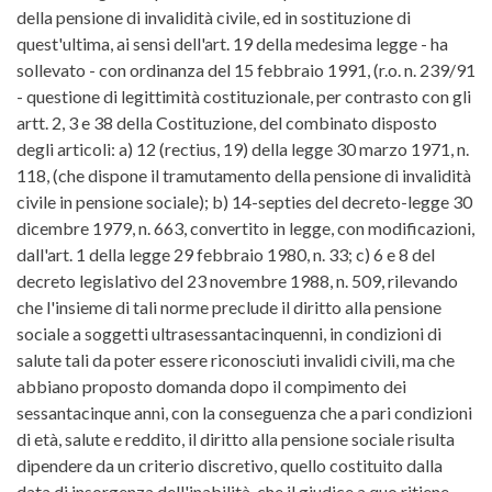
della pensione di invalidità civile, ed in sostituzione di
quest'ultima, ai sensi dell'art. 19 della medesima legge - ha
sollevato - con ordinanza del 15 febbraio 1991, (r.o. n. 239/91
- questione di legittimità costituzionale, per contrasto con gli
artt. 2, 3 e 38 della Costituzione, del combinato disposto
degli articoli: a) 12 (rectius, 19) della legge 30 marzo 1971, n.
118, (che dispone il tramutamento della pensione di invalidità
civile in pensione sociale); b) 14-septies del decreto-legge 30
dicembre 1979, n. 663, convertito in legge, con modificazioni,
dall'art. 1 della legge 29 febbraio 1980, n. 33; c) 6 e 8 del
decreto legislativo del 23 novembre 1988, n. 509, rilevando
che l'insieme di tali norme preclude il diritto alla pensione
sociale a soggetti ultrasessantacinquenni, in condizioni di
salute tali da poter essere riconosciuti invalidi civili, ma che
abbiano proposto domanda dopo il compimento dei
sessantacinque anni, con la conseguenza che a pari condizioni
di età, salute e reddito, il diritto alla pensione sociale risulta
dipendere da un criterio discretivo, quello costituito dalla
data di insorgenza dell'inabilità, che il giudice a quo ritiene