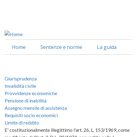
Salta
al
Facebook
contenuto
Linkedin
principale
Home
Sentenze e norme
La guida
Giurisprudenza
Invalidità civile
Provvidenze economiche
Pensione di inabilità
Assegno mensile di assistenza
Requisiti socio economici
Limite di reddito
E' costituzionalmente illegittimo l'art. 26, L. 153/1969, come