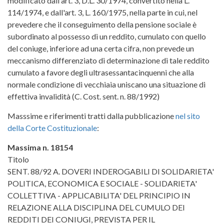
modificato dall'art. 3, D.L. 30/1974, convertito nella L.
114/1974, e dall'art. 3, L. 160/1975, nella parte in cui, nel
prevedere che il conseguimento della pensione sociale è
subordinato al possesso di un reddito, cumulato con quello
del coniuge, inferiore ad una certa cifra, non prevede un
meccanismo differenziato di determinazione di tale reddito
cumulato a favore degli ultrasessantacinquenni che alla
normale condizione di vecchiaia uniscano una situazione di
effettiva invalidità (C. Cost. sent. n. 88/1992)
Masssime e riferimenti tratti dalla pubblicazione
nel sito
della Corte Costituzionale
:
Massima n. 18154
Titolo
SENT. 88/92 A. DOVERI INDEROGABILI DI SOLIDARIETA'
POLITICA, ECONOMICA E SOCIALE - SOLIDARIETA'
COLLETTIVA - APPLICABILITA' DEL PRINCIPIO IN
RELAZIONE ALLA DISCIPLINA DEL CUMULO DEI
REDDITI DEI CONIUGI, PREVISTA PER IL