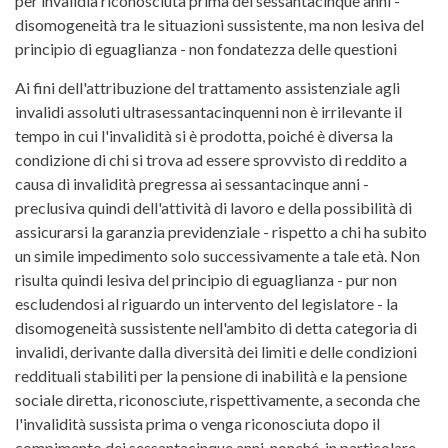
per invalidià riconosciuta prima dei sessantacinque anni -
disomogeneità tra le situazioni sussistente, ma non lesiva del
principio di eguaglianza - non fondatezza delle questioni
Ai fini dell'attribuzione del trattamento assistenziale agli
invalidi assoluti ultrasessantacinquenni non è irrilevante il
tempo in cui l'invalidità si è prodotta, poiché è diversa la
condizione di chi si trova ad essere sprovvisto di reddito a
causa di invalidità pregressa ai sessantacinque anni -
preclusiva quindi dell'attività di lavoro e della possibilità di
assicurarsi la garanzia previdenziale - rispetto a chi ha subito
un simile impedimento solo successivamente a tale età. Non
risulta quindi lesiva del principio di eguaglianza - pur non
escludendosi al riguardo un intervento del legislatore - la
disomogeneità sussistente nell'ambito di detta categoria di
invalidi, derivante dalla diversità dei limiti e delle condizioni
reddituali stabiliti per la pensione di inabilità e la pensione
sociale diretta, riconosciute, rispettivamente, a seconda che
l'invalidità sussista prima o venga riconosciuta dopo il
compimento dei sessantacinque anni, nonché, in particolare,