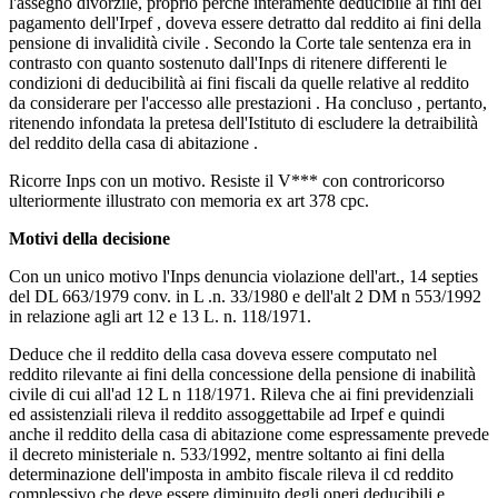
l'assegno divorzile, proprio perché interamente deducibile ai fini del
pagamento dell'Irpef , doveva essere detratto dal reddito ai fini della
pensione di invalidità civile . Secondo la Corte tale sentenza era in
contrasto con quanto sostenuto dall'Inps di ritenere differenti le
condizioni di deducibilità ai fini fiscali da quelle relative al reddito
da considerare per l'accesso alle prestazioni . Ha concluso , pertanto,
ritenendo infondata la pretesa dell'Istituto di escludere la detraibilità
del reddito della casa di abitazione .
Ricorre Inps con un motivo. Resiste il V*** con controricorso
ulteriormente illustrato con memoria ex art 378 cpc.
Motivi della decisione
Con un unico motivo l'Inps denuncia violazione dell'art., 14 septies
del DL 663/1979 conv. in L .n. 33/1980 e dell'alt 2 DM n 553/1992
in relazione agli art 12 e 13 L. n. 118/1971.
Deduce che il reddito della casa doveva essere computato nel
reddito rilevante ai fini della concessione della pensione di inabilità
civile di cui all'ad 12 L n 118/1971. Rileva che ai fini previdenziali
ed assistenziali rileva il reddito assoggettabile ad Irpef e quindi
anche il reddito della casa di abitazione come espressamente prevede
il decreto ministeriale n. 533/1992, mentre soltanto ai fini della
determinazione dell'imposta in ambito fiscale rileva il cd reddito
complessivo che deve essere diminuito degli oneri deducibili e