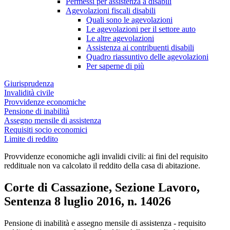
Permessi per assistenza a disabili
Agevolazioni fiscali disabili
Quali sono le agevolazioni
Le agevolazioni per il settore auto
Le altre agevolazioni
Assistenza ai contribuenti disabili
Quadro riassuntivo delle agevolazioni
Per saperne di più
Giurisprudenza
Invalidità civile
Provvidenze economiche
Pensione di inabilità
Assegno mensile di assistenza
Requisiti socio economici
Limite di reddito
Provvidenze economiche agli invalidi civili: ai fini del requisito
reddituale non va calcolato il reddito della casa di abitazione.
Corte di Cassazione, Sezione Lavoro,
Sentenza 8 luglio 2016, n. 14026
Corte di Cassazione, Sezione Lavoro, Sente
Pensione di inabilità e assegno mensile di assistenza - requisito