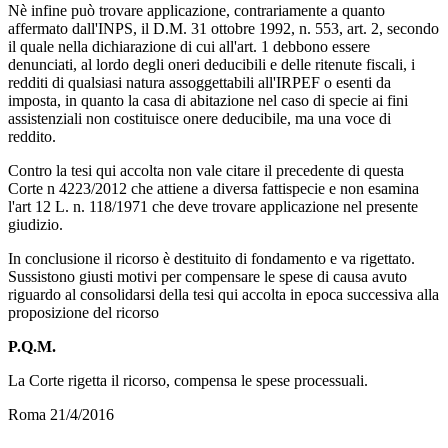
Nè infine può trovare applicazione, contrariamente a quanto
affermato dall'INPS, il D.M. 31 ottobre 1992, n. 553, art. 2, secondo
il quale nella dichiarazione di cui all'art. 1 debbono essere
denunciati, al lordo degli oneri deducibili e delle ritenute fiscali, i
redditi di qualsiasi natura assoggettabili all'IRPEF o esenti da
imposta, in quanto la casa di abitazione nel caso di specie ai fini
assistenziali non costituisce onere deducibile, ma una voce di
reddito.
Contro la tesi qui accolta non vale citare il precedente di questa
Corte n 4223/2012 che attiene a diversa fattispecie e non esamina
l'art 12 L. n. 118/1971 che deve trovare applicazione nel presente
giudizio.
In conclusione il ricorso è destituito di fondamento e va rigettato.
Sussistono giusti motivi per compensare le spese di causa avuto
riguardo al consolidarsi della tesi qui accolta in epoca successiva alla
proposizione del ricorso
P.Q.M.
La Corte rigetta il ricorso, compensa le spese processuali.
Roma 21/4/2016