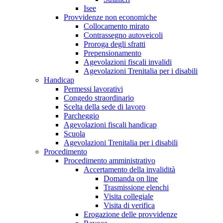
Isee
Provvidenze non economiche
Collocamento mirato
Contrassegno autoveicoli
Proroga degli sfratti
Prepensionamento
Agevolazioni fiscali invalidi
Agevolazioni Trenitalia per i disabili
Handicap
Permessi lavorativi
Congedo straordinario
Scelta della sede di lavoro
Parcheggio
Agevolazioni fiscali handicap
Scuola
Agevolazioni Trenitalia per i disabili
Procedimento
Procedimento amministrativo
Accertamento della invalidità
Domanda on line
Trasmissione elenchi
Visita collegiale
Visita di verifica
Erogazione delle provvidenze