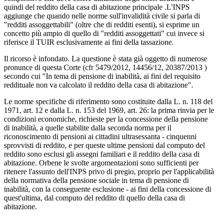
quindi del reddito della casa di abitazione principale .L'INPS
aggiunge che quando nelle norme sull'invalidità civile si parla di
"redditi assoggettabili" (oltre che di redditi esenti), si esprime un
concetto più ampio di quello di "redditi assoggettati" cui invece si
riferisce il TUIR esclusivamente ai fini della tassazione.
Il ricorso è infondato. La questione è stata già oggetto di numerose
pronunce di questa Corte (cfr 5479/2012, 14456/12, 20387/2013 )
secondo cui "In tema di pensione di inabilità, ai fini del requisito
reddituale non va calcolato il reddito della casa di abitazione".
Le norme specifiche di riferimento sono costituite dalla L. n. 118 del
1971, art. 12 e dalla L. n. 153 del 1969, art. 26: la prima rinvia per le
condizioni economiche, richieste per la concessione della pensione
di inabilità, a quelle stabilite dalla seconda norma per il
riconoscimento di pensioni ai cittadini ultrasessanta - cinquenni
sprovvisti di reddito, e per queste ultime pensioni dal computo del
reddito sono esclusi gli assegni familiari e il reddito della casa di
abitazione. Orbene le svolte argomentazioni sono sufficienti per
ritenere l'assunto dell'INPS privo di pregio, proprio per l'applicabilità
della normativa della pensione sociale in tema di pensione di
inabilità, con la conseguente esclusione - ai fini della concessione di
quest'ultima, dal computo del reddito di quello della casa di
abitazione.