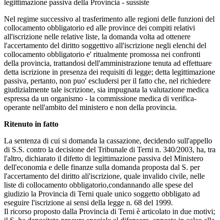
legittimazione passiva della Provincia - sussiste
Nel regime successivo al trasferimento alle regioni delle funzioni del
collocamento obbligatorio ed alle province dei compiti relativi
all'iscrizione nelle relative liste, la domanda volta ad ottenere
l'accertamento del diritto soggettivo all'iscrizione negli elenchi del
collocamento obbligatorio e' ritualmente promossa nei confronti
della provincia, trattandosi dell'amministrazione tenuta ad effettuare
detta iscrizione in presenza dei requisiti di legge; detta legittimazione
passiva, pertanto, non puo' escludersi per il fatto che, nel richiedere
giudizialmente tale iscrizione, sia impugnata la valutazione medica
espressa da un organismo - la commissione medica di verifica-
operante nell'ambito del ministero e non della provincia.
Ritenuto in fatto
La sentenza di cui si domanda la cassazione, decidendo sull'appello
di S.S. contro la decisione del Tribunale di Terni n. 340/2003, ha, tra
l'altro, dichiarato il difetto di legittimazione passiva del Ministero
dell'economia e delle finanze sulla domanda proposta dal S. per
l'accertamento del diritto ali'iscrizione, quale invalido civile, nelle
liste di collocamento obbligatorio,condannando alle spese del
giudizio la Provincia di Terni quale unico soggetto obbligato ad
eseguire l'iscrizione ai sensi della legge n. 68 del 1999.
Il ricorso proposto dalla Provincia di Terni è articolato in due motivi;