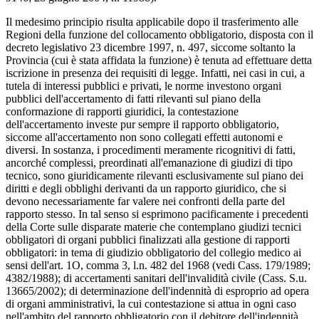
Il medesimo principio risulta applicabile dopo il trasferimento alle
Regioni della funzione del collocamento obbligatorio, disposta con il
decreto legislativo 23 dicembre 1997, n. 497, siccome soltanto la
Provincia (cui è stata affidata la funzione) è tenuta ad effettuare detta
iscrizione in presenza dei requisiti di legge. Infatti, nei casi in cui, a
tutela di interessi pubblici e privati, le norme investono organi
pubblici dell'accertamento di fatti rilevanti sul piano della
conformazione di rapporti giuridici, la contestazione
dell'accertamento investe pur sempre il rapporto obbligatorio,
siccome all'accertamento non sono collegati effetti autonomi e
diversi. In sostanza, i procedimenti meramente ricognitivi di fatti,
ancorché complessi, preordinati all'emanazione di giudizi di tipo
tecnico, sono giuridicamente rilevanti esclusivamente sul piano dei
diritti e degli obblighi derivanti da un rapporto giuridico, che si
devono necessariamente far valere nei confronti della parte del
rapporto stesso. In tal senso si esprimono pacificamente i precedenti
della Corte sulle disparate materie che contemplano giudizi tecnici
obbligatori di organi pubblici finalizzati alla gestione di rapporti
obbligatori: in tema di giudizio obbligatorio del collegio medico ai
sensi dell'art. 1O, comma 3, l.n. 482 del 1968 (vedi Cass. 179/1989;
4382/1988); di accertamenti sanitari dell'invalidità civile (Cass. S.u.
13665/2002); di determinazione dell'indennità di esproprio ad opera
di organi amministrativi, la cui contestazione si attua in ogni caso
nell'ambito del rapporto obbligatorio con il debitore dell'indennità