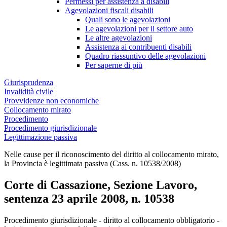
Permessi per assistenza a disabili
Agevolazioni fiscali disabili
Quali sono le agevolazioni
Le agevolazioni per il settore auto
Le altre agevolazioni
Assistenza ai contribuenti disabili
Quadro riassuntivo delle agevolazioni
Per saperne di più
Giurisprudenza
Invalidità civile
Provvidenze non economiche
Collocamento mirato
Procedimento
Procedimento giurisdizionale
Legittimazione passiva
Nelle cause per il riconoscimento del diritto al collocamento mirato,
la Provincia è legittimata passiva (Cass. n. 10538/2008)
Corte di Cassazione, Sezione Lavoro,
sentenza 23 aprile 2008, n. 10538
Corte di Cassazione, Sezione Lavoro, sente
Procedimento giurisdizionale - diritto al collocamento obbligatorio -