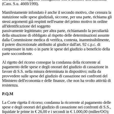
(Cass. S.u. 4669/199l).
Manifestamente infondato è anche il secondo motivo, che censura la
statuizione sulle spese giudiziali, siccome, per una parte, richiama gli
stessi argomenti già respinti nell'esame del primo motivo in ordine
all'identificazione del soggetto
passivamente legittimato; per altra parte, richiamando la peculiarità
della situazione di obbligato al rispetto delle determinazioni assunte
dalla Commissione medica di verifica, contesta, inammissibilmente,
il potere discrezionale attribuito al giudice dall'art. 92 c.p.c. di
compensare in tutto o in parte le spese del giudizio a beneficio della
parte soccombente.
Al rigetto del ricorso consegue la condanna della ricorrente al
pagamento delle spese e degli onorari del giudizio di cassazione in
favore di S.S. nella misura determinata in dispositivo; nulla da
provvedere sulle spese del giudizio di cassazione nei confronti del
Ministero dell'economia e delle finanze, che non ha svolto attività di
resistenza.
P.Q.M
La Corte rigetta il ricorso; condanna la ricorrente al pagamento delle
spese e degli onorari del giudizio di cassazione nei confronti di S.S.,
liquidate le prime in € 26,00 e i secondi in € 1.000,00 (millee/OO);