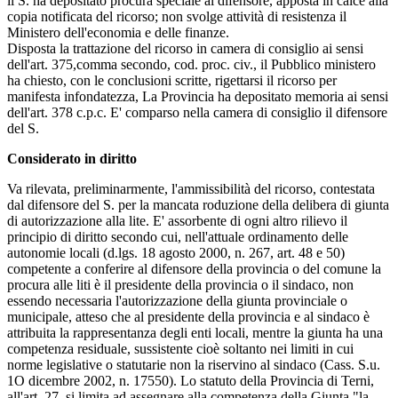
il S. ha depositato procura speciale al difensore, apposta in calce alla
copia notificata del ricorso; non svolge attività di resistenza il
Ministero dell'economia e delle finanze.
Disposta la trattazione del ricorso in camera di consiglio ai sensi
dell'art. 375,comma secondo, cod. proc. civ., il Pubblico ministero
ha chiesto, con le conclusioni scritte, rigettarsi il ricorso per
manifesta infondatezza, La Provincia ha depositato memoria ai sensi
dell'art. 378 c.p.c. E' comparso nella camera di consiglio il difensore
del S.
Considerato in diritto
Va rilevata, preliminarmente, l'ammissibilità del ricorso, contestata
dal difensore del S. per la mancata roduzione della delibera di giunta
di autorizzazione alla lite. E' assorbente di ogni altro rilievo il
principio di diritto secondo cui, nell'attuale ordinamento delle
autonomie locali (d.lgs. 18 agosto 2000, n. 267, art. 48 e 50)
competente a conferire al difensore della provincia o del comune la
procura alle liti è il presidente della provincia o il sindaco, non
essendo necessaria l'autorizzazione della giunta provinciale o
municipale, atteso che al presidente della provincia e al sindaco è
attribuita la rappresentanza degli enti locali, mentre la giunta ha una
competenza residuale, sussistente cioè soltanto nei limiti in cui
norme legislative o statutarie non la riservino al sindaco (Cass. S.u.
1O dicembre 2002, n. 17550). Lo statuto della Provincia di Terni,
all'art. 27, si limita ad assegnare alla competenza della Giunta "la