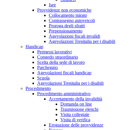
Isee
Provvidenze non economiche
Collocamento mirato
Contrassegno autoveicoli
Proroga degli sfratti
Prepensionamento
Agevolazioni fiscali invalidi
Agevolazioni Trenitalia per i disabili
Handicap
Permessi lavorativi
Congedo straordinario
Scelta della sede di lavoro
Parcheggio
Agevolazioni fiscali handicap
Scuola
Agevolazioni Trenitalia per i disabili
Procedimento
Procedimento amministrativo
Accertamento della invalidità
Domanda on line
Trasmissione elenchi
Visita collegiale
Visita di verifica
Erogazione delle provvidenze