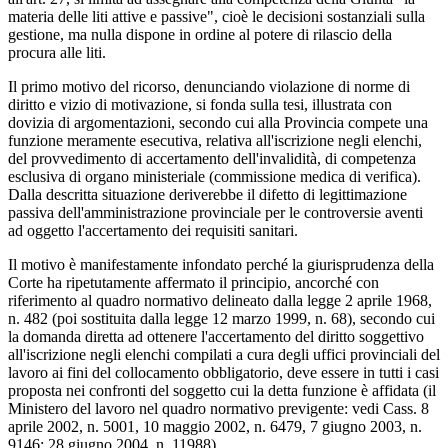
materia delle liti attive e passive", cioè le decisioni sostanziali sulla
gestione, ma nulla dispone in ordine al potere di rilascio della
procura alle liti.
Il primo motivo del ricorso, denunciando violazione di norme di
diritto e vizio di motivazione, si fonda sulla tesi, illustrata con
dovizia di argomentazioni, secondo cui alla Provincia compete una
funzione meramente esecutiva, relativa all'iscrizione negli elenchi,
del provvedimento di accertamento dell'invalidità, di competenza
esclusiva di organo ministeriale (commissione medica di verifica).
Dalla descritta situazione deriverebbe il difetto di legittimazione
passiva dell'amministrazione provinciale per le controversie aventi
ad oggetto l'accertamento dei requisiti sanitari.
Il motivo è manifestamente infondato perché la giurisprudenza della
Corte ha ripetutamente affermato il principio, ancorché con
riferimento al quadro normativo delineato dalla legge 2 aprile 1968,
n. 482 (poi sostituita dalla legge 12 marzo 1999, n. 68), secondo cui
la domanda diretta ad ottenere l'accertamento del diritto soggettivo
all'iscrizione negli elenchi compilati a cura degli uffici provinciali del
lavoro ai fini del collocamento obbligatorio, deve essere in tutti i casi
proposta nei confronti del soggetto cui la detta funzione è affidata (il
Ministero del lavoro nel quadro normativo previgente: vedi Cass. 8
aprile 2002, n. 5001, 10 maggio 2002, n. 6479, 7 giugno 2003, n.
9146; 28 giugno 2004, n. 11988).