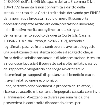
248/2005, dell'art. 445 bis c.p.c. e dell'art. 3, comma 3, I. n.
104/1992, lamenta la non conformità a diritto della
statuizione resa dalla Corte territoriale, derivando per l'INPS
dalla normativa invocata il ruolo di mero litisconsorte
necessario rispetto al titolare della prestazione invocata;
- che il motivo merita accoglimento alla stregua
dell'orientamento accolto da questa Corte (cfr. Cass. n.
13854/2014 e, da ultimo, n. 6283/2017), secondo cui
legittimato passivo in una controversia avente ad oggetto
una prestazione di assistenza sociale è il soggetto che, in
forza della disciplina sostanziale di tale prestazione, è tenuto
a riconoscerla, ossia è il soggetto coinvolto nel lato passivo
del rapporto obbligatorio che sorge al verificarsi di
determinati presupposti di spettanza del beneficio e su cui
grava il relativo onere economico;
- che, pertanto condividendosi la proposta del relatore, il
ricorso va accolto e la sentenza impugnata cassata con rinvio
al Tribunale di Avezzano, in diversa persona fisica, che
provvederà in conformità disponendo altresì per