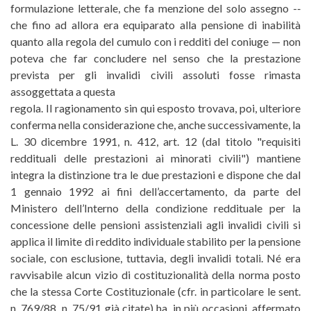
formulazione letterale, che fa menzione del solo assegno -­‐
che fino ad allora era equiparato alla pensione di inabilità
quanto alla regola del cumulo con i redditi del coniuge — non
poteva che far concludere nel senso che la prestazione
prevista per gli invalidi civili assoluti fosse rimasta
assoggettata a questa
regola. Il ragionamento sin qui esposto trovava, poi, ulteriore
conferma nella considerazione che, anche successivamente, la
L. 30 dicembre 1991, n. 412, art. 12 (dal titolo "requisiti
reddituali delle prestazioni ai minorati civili") mantiene
integra la distinzione tra le due prestazioni e dispone che dal
1 gennaio 1992 ai fini dell’accertamento, da parte del
Ministero dell’Interno della condizione reddituale per la
concessione delle pensioni assistenziali agli invalidi civili si
applica il limite di reddito individuale stabilito per la pensione
sociale, con esclusione, tuttavia, degli invalidi totali. Né era
ravvisabile alcun vizio di costituzionalità della norma posto
che la stessa Corte Costituzionale (cfr. in particolare le sent.
n. 769/88, n. 75/91 già citate) ha, in più occasioni, affermato