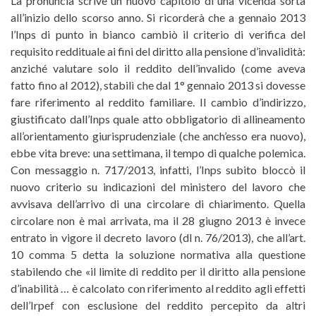
La pronuncia scrive un nuovo capitolo di una vicenda sorta
all’inizio dello scorso anno. Si ricorderà che a gennaio 2013
l’Inps di punto in bianco cambiò il criterio di verifica del
requisito reddituale ai fini del diritto alla pensione d’invalidità:
anziché valutare solo il reddito dell’invalido (come aveva
fatto fino al 2012), stabilì che dal 1° gennaio 2013 si dovesse
fare riferimento al reddito familiare. Il cambio d’indirizzo,
giustificato dall’Inps quale atto obbligatorio di allineamento
all’orientamento giurisprudenziale (che anch’esso era nuovo),
ebbe vita breve: una settimana, il tempo di qualche polemica.
Con messaggio n. 717/2013, infatti, l’Inps subito bloccò il
nuovo criterio su indicazioni del ministero del lavoro che
avvisava dell’arrivo di una circolare di chiarimento. Quella
circolare non è mai arrivata, ma il 28 giugno 2013 è invece
entrato in vigore il decreto lavoro (dl n. 76/2013), che all’art.
10 comma 5 detta la soluzione normativa alla questione
stabilendo che «il limite di reddito per il diritto alla pensione
d’inabilità … è calcolato con riferimento al reddito agli effetti
dell’Irpef con esclusione del reddito percepito da altri