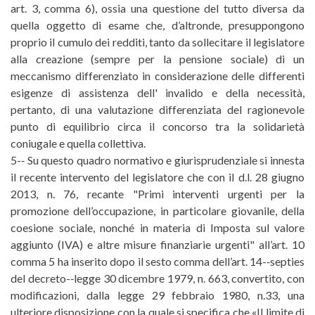
art. 3, comma 6), ossia una questione del tutto diversa da
quella oggetto di esame che, d’altronde, presuppongono
proprio il cumulo dei redditi, tanto da sollecitare il legislatore
alla creazione (sempre per la pensione sociale) di un
meccanismo differenziato in considerazione delle differenti
esigenze di assistenza dell' invalido e della necessità,
pertanto, di una valutazione differenziata del ragionevole
punto di equilibrio circa il concorso tra la solidarietà
coniugale e quella collettiva.
5-­‐ Su questo quadro normativo e giurisprudenziale si innesta
il recente intervento del legislatore che con il d.l. 28 giugno
2013, n. 76, recante "Primi interventi urgenti per la
promozione dell’occupazione, in particolare giovanile, della
coesione sociale, nonché in materia di Imposta sul valore
aggiunto (IVA) e altre misure finanziarie urgenti" all’art. 10
comma 5 ha inserito dopo il sesto comma dell’art. 14-­‐septies
del decreto-­‐legge 30 dicembre 1979, n. 663, convertito, con
modificazioni, dalla legge 29 febbraio 1980, n.33, una
ulteriore disposizione con la quale si specifica che «Il limite di