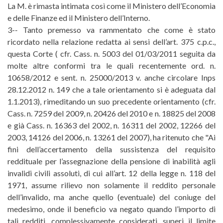
La M. è rimasta intimata così come il Ministero dell’Economia
e delle Finanze ed il Ministero dell’Interno.
3-­‐ Tanto premesso va rammentato che come è stato
ricordato nella relazione redatta ai sensi dell’art. 375 c.p.c.,
questa Corte ( cfr. Cass. n. 5003 del 01/03/2011 seguita da
molte altre conformi tra le quali recentemente ord. n.
10658/2012 e sent. n. 25000/2013 v. anche circolare Inps
28.12.2012 n. 149 che a tale orientamento si è adeguata dal
1.1.2013), rimeditando un suo precedente orientamento (cfr.
Cass. n. 7259 del 2009, n. 20426 del 2010 e n. 18825 del 2008
e già Cass. n. 16363 del 2002, n. 16311 del 2002, 12266 del
2003, 14126 del 2006, n. 13261 del 2007), ha ritenuto che "Ai
fini dell’accertamento della sussistenza del requisito
reddituale per l’assegnazione della pensione di inabilità agli
invalidi civili assoluti, di cui all’art. 12 della legge n. 118 del
1971, assume rilievo non solamente il reddito personale
dell’invalido, ma anche quello (eventuale) del coniuge del
medesimo, onde il beneficio va negato quando l’importo di
tali redditi, complessivamente considerati, superi il limite