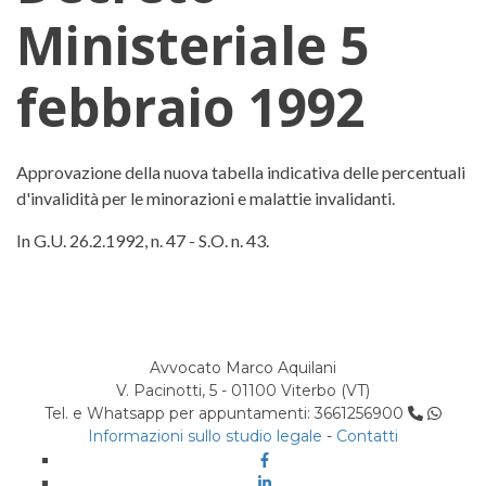
Ministeriale 5
febbraio 1992
Decreto Ministeriale 5 febbraio 
Approvazione della nuova tabella indicativa delle percentuali
d'invalidità per le minorazioni e malattie invalidanti.
In G.U. 26.2.1992, n. 47 - S.O. n. 43.
Avvocato Marco Aquilani
V. Pacinotti, 5 - 01100 Viterbo (VT)
Tel. e Whatsapp per appuntamenti: 3661256900
Informazioni sullo studio legale
-
Contatti
Facebook
Linkedin