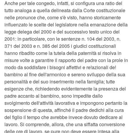
Anche per tale congedo, infatti, si configura una ratio del
tutto analoga a quella delineata dalla Corte costituzionale
nelle pronunce che, come s'è visto, hanno storicamente
influenzato le scelte del legislatore nella emanazione della
legge delega del 2000 e del successivo testo unico del
2001: in particolare, con le sentenze n. 104 del 2003, n.
371 del 2003 e n. 385 del 2005 i giudici costituzionali
hanno ribadito come la tutela della paternità si risolva in
misure volte a garantire il rapporto del padre con la prole in
modo da soddisfare i bisogni affettivi e re!azionali de!
bambino al flne dell'armonico e sereno sviluppo della sua
personalità e del suo inserimento nella famiglia; tutte
esigenze che, richiedendo evidentemente la presenza del
padre accanto al bambino, sono impedite dallo
svolgimento deIl'attività lavorativa e impongono pertanto la
sospensione di questa, affinché il padre dedichi alla cura
del figlio il tempo che avrebbe invece dovuto dedicare al
lavoro. Si comprende, allora, che una siffatta conversione
delle ore di lavoro, se pure non deve essere intesa alla