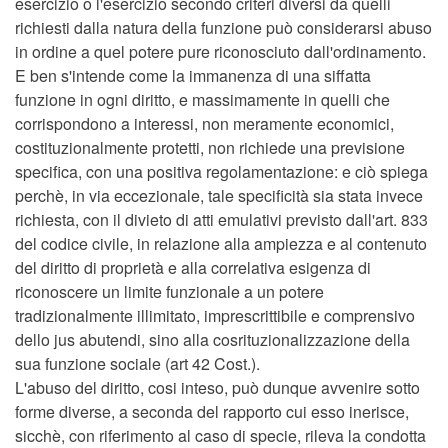
esercizio o l'esercizio secondo criteri diversi da quelli
richiesti dalla natura della funzione può considerarsi abuso
in ordine a quel potere pure riconosciuto dall'ordinamento.
E ben s'intende come la immanenza di una siffatta
funzione in ogni diritto, e massimamente in quelli che
corrispondono a interessi, non meramente economici,
costituzionalmente protetti, non richiede una previsione
specifica, con una positiva regolamentazione: e ciò spiega
perchè, in via eccezionale, tale specificità sia stata invece
richiesta, con il divieto di atti emulativi previsto dall'art. 833
del codice civile, in relazione alla ampiezza e al contenuto
del diritto di proprietà e alla correlativa esigenza di
riconoscere un limite funzionale a un potere
tradizionalmente illimitato, imprescrittibile e comprensivo
dello jus abutendi, sino alla cosrituzionalizzazione della
sua funzione sociale (art 42 Cost.).
L'abuso del diritto, cosi inteso, può dunque avvenire sotto
forme diverse, a seconda del rapporto cui esso inerisce,
sicchè, con riferimento al caso di specie, rileva la condotta