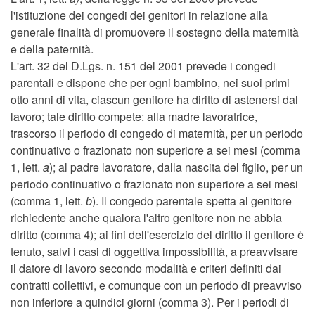
l'istituzione dei congedi dei genitori in relazione alla
generale finalità di promuovere il sostegno della maternità
e della paternità.
L'art. 32 del D.Lgs. n. 151 del 2001 prevede i congedi
parentali e dispone che per ogni bambino, nei suoi primi
otto anni di vita, ciascun genitore ha diritto di astenersi dal
lavoro; tale diritto compete: alla madre lavoratrice,
trascorso il periodo di congedo di maternità, per un periodo
continuativo o frazionato non superiore a sei mesi (comma
1, lett.
a
); al padre lavoratore, dalla nascita del figlio, per un
periodo continuativo o frazionato non superiore a sei mesi
(comma 1, lett.
b
). Il congedo parentale spetta al genitore
richiedente anche qualora l'altro genitore non ne abbia
diritto (comma 4); ai fini dell'esercizio del diritto il genitore è
tenuto, salvi i casi di oggettiva impossibilità, a preavvisare
il datore di lavoro secondo modalità e criteri definiti dai
contratti collettivi, e comunque con un periodo di preavviso
non inferiore a quindici giorni (comma 3). Per i periodi di