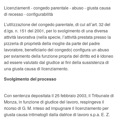
Corte di Cassazione, Sezione Lav
Licenziamenti - congedo parentale - abuso - giusta causa
di recesso - configurabilità
L’utilizzazione del congedo parentale, di cui all’art. 32 del
d.lgs. n. 151 del 2001, per lo svolgimento di una diversa
attività lavorativa (nella specie, l’attività prestata presso la
pizzeria di proprietà della moglie da parte del padre
lavoratore, beneficiario del congedo) configura un abuso
per sviamento della funzione propria del diritto ed è idoneo
ad essere valutato dal giudice ai fini della sussistenza di
una giusta causa di licenziamento.
Svolgimento del processo
Con sentenza depositata il 25 febbraio 2003, il Tribunale di
Monza, in funzione di giudice del lavoro, respingeva il
ricorso di G. M. inteso ad impugnare il licenziamento per
giusta causa intimatogli dalla datrice di lavoro s.p.a. E. Z.