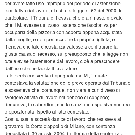
per avere fatto uso improprio del periodo di astensione
facoltativa dal lavoro, di cui alla legge n. 53 del 2000. In
particolare, il Tribunale rilevava che era rimasto provato
che il M. avesse utilizzato l'astensione facoltativa per
occuparsi della pizzeria con asporto appena acquistata
dalla moglie, e non per accudire la propria figliola, e
riteneva che tale circostanza valesse a configurare la
giusta causa di recesso, sul presupposto che la legge non
tutela
ex se
l'astensione dal lavoro, cioè a prescindere
dall'uso che ne faccia il lavoratore.
Tale decisione veniva impugnata dal M., il quale
contestava la valutazione delle prove operata dal Tribunale
e sosteneva che, comunque, non v'era alcun divieto di
svolgere attività di lavoro nel periodo di congedo;
deduceva, in subordine, che la sanzione espulsiva non era
proporzionata rispetto al fatto contestato.
Costituitasi la società datrice di lavoro, che resisteva al
gravame, la Corte d'appello di Milano, con sentenza
depositata il 30 agosto 2004, in riforma della sentenza di