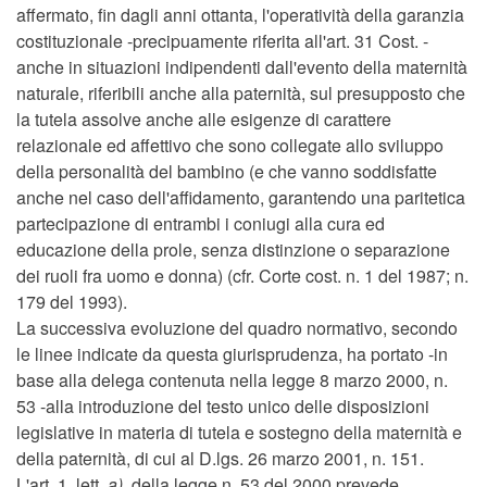
affermato, fin dagli anni ottanta, l'operatività della garanzia
costituzionale -precipuamente riferita all'art. 31 Cost. -
anche in situazioni indipendenti dall'evento della maternità
naturale, riferibili anche alla paternità, sul presupposto che
la tutela assolve anche alle esigenze di carattere
relazionale ed affettivo che sono collegate allo sviluppo
della personalità del bambino (e che vanno soddisfatte
anche nel caso dell'affidamento, garantendo una paritetica
partecipazione di entrambi i coniugi alla cura ed
educazione della prole, senza distinzione o separazione
dei ruoli fra uomo e donna) (cfr. Corte cost. n. 1 del 1987; n.
179 del 1993).
La successiva evoluzione del quadro normativo, secondo
le linee indicate da questa giurisprudenza, ha portato -in
base alla delega contenuta nella legge 8 marzo 2000, n.
53 -alla introduzione del testo unico delle disposizioni
legislative in materia di tutela e sostegno della maternità e
della paternità, di cui al D.lgs. 26 marzo 2001, n. 151.
L'art. 1, lett.
a)
, della legge n. 53 del 2000 prevede