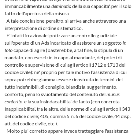
immancabilmente una
deminutio
della sua capacita', per il solo
fatto dell'apertura della misura.
A tale conclusione, peraltro, si arriva anche attraverso una
interpretazione di ordine sistematico.
E' infatti irrazionale ipotizzare un controllo giudiziale
sull'operato di un Ads incaricato di assistere un soggetto
in
toto
capace di agire (basterebbe, a tal fine, la stipula di un
mandato, con esercizio in capo al mandante, dei poteri di
controllo e supervisione di cui agli articoli 1712 e 1713 del
codice civile): ne', proprio per tale motivo l'assistenza di cui
sopra potrebbe giammai essere ricostruita in termini, del
tutto indefinibili, di consiglio, blandizia, suggerimento,
conforto, pena lo svuotamento del contenuto del
munus
conferito
, e la sua insindacabilita' de facto (con concreta
inapplicabilita', tra le altre, delle norme di cui agli articoli 343
del codice civile; 405, comma 5, n. 6 del codice civile, 44 disp.
att. del codice civile, etc.).
Molto piu' corretto appare invece tratteggiare l'assistenza