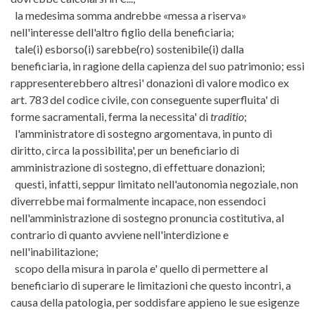
la medesima somma andrebbe «messa a riserva»
nell'interesse dell'altro figlio della beneficiaria;
tale(i) esborso(i) sarebbe(ro) sostenibile(i) dalla
beneficiaria, in ragione della capienza del suo patrimonio; essi
rappresenterebbero altresi' donazioni di valore modico ex
art. 783 del codice civile, con conseguente superfluita' di
forme sacramentali, ferma la necessita' di
traditio
;
l'amministratore di sostegno argomentava, in punto di
diritto, circa la possibilita', per un beneficiario di
amministrazione di sostegno, di effettuare donazioni;
questi, infatti, seppur limitato nell'autonomia negoziale, non
diverrebbe mai formalmente incapace, non essendoci
nell'amministrazione di sostegno pronuncia costitutiva, al
contrario di quanto avviene nell'interdizione e
nell'inabilitazione;
scopo della misura in parola e' quello di permettere al
beneficiario di superare le limitazioni che questo incontri, a
causa della patologia, per soddisfare appieno le sue esigenze