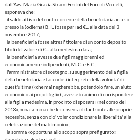
dall'Avv. Maria Grazia Strami Ferrini del Foro di Vercelli,
esponeva che:
il saldo attivo del conto corrente della beneficiaria acceso
presso la (odierna) B. I., fosse pari ad €... alla data del 3
novembre 2017;
la beneficiaria fosse altresi' titolare di un conto deposito
titoli del valore di €... alla medesima data;
la beneficiaria avesse due figli maggiorenni ed
economicamente indipendenti, M. C. e F. C.;
l'amministratore di sostegno, su suggerimento della figlia
della beneficiaria e facendosi interprete della volonta' di
quest'ultima («che mai negherebbe, potendolo fare, un aiuto
economico ai propri figli») , avesse in animo di corrispondere
alla figlia medesima, in procinto di sposarsi «nel corso del
2018», «una somma che le consenta di far fronte alle proprie
necessita', senza con cio' voler condizionare la liberalita' alla
celebrazione del matrimonio»;
la somma «opportuna allo scopo sopra prefigurato»
dovrebbe calcolarsi in €...;