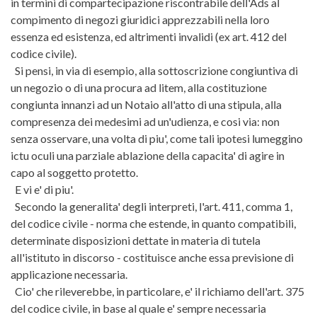
in termini di compartecipazione riscontrabile dell'Ads al
compimento di negozi giuridici apprezzabili nella loro
essenza ed esistenza, ed altrimenti invalidi (ex art. 412 del
codice civile).
Si pensi, in via di esempio, alla sottoscrizione congiuntiva di
un negozio o di una procura ad litem, alla costituzione
congiunta innanzi ad un Notaio all'atto di una stipula, alla
compresenza dei medesimi ad un'udienza, e cosi via: non
senza osservare, una volta di piu', come tali ipotesi lumeggino
ictu oculi una parziale ablazione della capacita' di agire in
capo al soggetto protetto.
E vi e' di piu'.
Secondo la generalita' degli interpreti, l'art. 411, comma 1,
del codice civile - norma che estende, in quanto compatibili,
determinate disposizioni dettate in materia di tutela
all'istituto in discorso - costituisce anche essa previsione di
applicazione necessaria.
Cio' che rileverebbe, in particolare, e' il richiamo dell'art. 375
del codice civile, in base al quale e' sempre necessaria