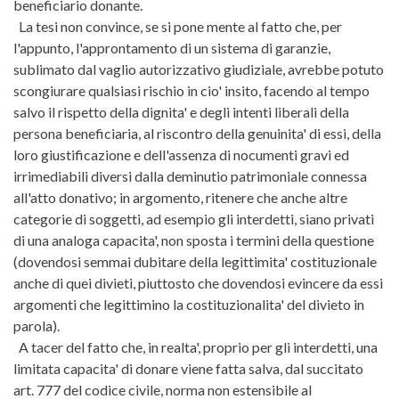
beneficiario donante.
La tesi non convince, se si pone mente al fatto che, per
l'appunto, l'approntamento di un sistema di garanzie,
sublimato dal vaglio autorizzativo giudiziale, avrebbe potuto
scongiurare qualsiasi rischio in cio' insito, facendo al tempo
salvo il rispetto della dignita' e degli intenti liberali della
persona beneficiaria, al riscontro della genuinita' di essi, della
loro giustificazione e dell'assenza di nocumenti gravi ed
irrimediabili diversi dalla deminutio patrimoniale connessa
all'atto donativo; in argomento, ritenere che anche altre
categorie di soggetti, ad esempio gli interdetti, siano privati
di una analoga capacita', non sposta i termini della questione
(dovendosi semmai dubitare della legittimita' costituzionale
anche di quei divieti, piuttosto che dovendosi evincere da essi
argomenti che legittimino la costituzionalita' del divieto in
parola).
A tacer del fatto che, in realta', proprio per gli interdetti, una
limitata capacita' di donare viene fatta salva, dal succitato
art. 777 del codice civile, norma non estensibile al