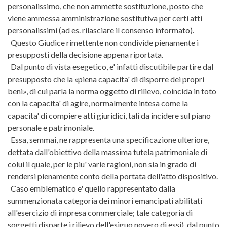
personalissimo, che non ammette sostituzione, posto che
viene ammessa amministrazione sostitutiva per certi atti
personalissimi (ad es. rilasciare il consenso informato).
Questo Giudice rimettente non condivide pienamente i
presupposti della decisione appena riportata.
Dal punto di vista esegetico, e' infatti discutibile partire dal
presupposto che la «piena capacita' di disporre dei propri
beni», di cui parla la norma oggetto di rilievo, coincida in toto
con la capacita' di agire, normalmente intesa come la
capacita' di compiere atti giuridici, tali da incidere sul piano
personale e patrimoniale.
Essa, semmai, ne rappresenta una specificazione ulteriore,
dettata dall'obiettivo della massima tutela patrimoniale di
colui il quale, per le piu' varie ragioni, non sia in grado di
rendersi pienamente conto della portata dell'atto dispositivo.
Caso emblematico e' quello rappresentato dalla
summenzionata categoria dei minori emancipati abilitati
all'esercizio di impresa commerciale; tale categoria di
soggetti disparte i rilievo dell'esiguo novero di essi), dal punto