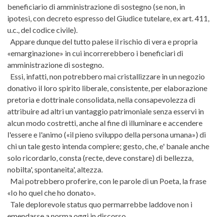
beneficiario di amministrazione di sostegno (se non, in
ipotesi, con decreto espresso del Giudice tutelare, ex art. 411,
u.c., del codice civile).
Appare dunque del tutto palese il rischio di vera e propria
«emarginazione» in cui incorrerebbero i beneficiari di
amministrazione di sostegno.
Essi, infatti, non potrebbero mai cristallizzare in un negozio
donativo il loro spirito liberale, consistente, per elaborazione
pretoria e dottrinale consolidata, nella consapevolezza di
attribuire ad altri un vantaggio patrimoniale senza esservi in
alcun modo costretti, anche al fine di illuminare e accendere
l'essere e l'animo («il pieno sviluppo della persona umana») di
chi un tale gesto intenda compiere; gesto, che, e' banale anche
solo ricordarlo, consta (recte, deve constare) di bellezza,
nobilta', spontaneita', altezza.
Mai potrebbero proferire, con le parole di un Poeta, la frase
«Io ho quel che ho donato».
Tale deplorevole status quo permarrebbe laddove non i
emendasse a norma oggi in discorso.