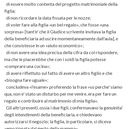
di essere molto contenta del progetto matrimoniale della
figlia;
di non ricordare la data fissata per le nozze;
di voler fare alla figlia «un bel regalo», che fosse «una
sorpresa» [tant'e' che il Giudice scrivente invitava la figlia
della beneficiaria ad uscire momentaneamente dall'aula], e
che consistesse in un «aiuto economico»;
di non avere una idea precisa della cifra da col rispondere,
ma che le piacerebbe che con i soldi la figlia potesse
«comprare una cucina»;
di avere riflettuto sul fatto di avere un altro figlio e che
«bisogna fare uguale»;
concludeva «l'esame» proferendo la frase «so perche' siamo
qua, non e' stato un disturbo per me venire, era per fare un
regalo e contribuire al matrimonio di mia figlia».
Gli altri presenti, ossia i due figli, confermavano la genuinita'
degli intendimenti della beneficiaria, e chiedevano
autorizzarsi il negozio; la figlia, in particolare, si diceva
«emozionata dal gesto della mamma».