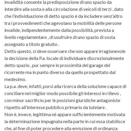
invalidità consente la predisposizione di uno spazio da
interdire alla sosta e alla circolazione di veicoli di terzi , dato
che l’individuazione di detto spazio è da includere senz’altro
tra i provvedimenti che agevolano la mobilità delle persone
invalide, indipendentemente dalla possibilità, prevista a
livello regolamentare , di usufruire di uno spazio di sosta
assegnato a titolo gratuito .
Detto questo, si deve osservare che non appare irragionevole
la decisione della P.a. locale di individuare discrezionalmente
detto spazio , pur sempre in prossimità del garage del
ricorrente ma in punto diverso da quello prospettato dal
medesimo.
La p.a. deve, infatti, porsi alla ricerca della soluzione capace di
conciliare nel miglior modo possibile gli interessi in rilievo ,
con minor sacrificio per le posizioni giuridiche antagoniste
rispetto all’interesse pubblico primario da tutelare .
Non è, invece, legittima né appare sufficientemente motivata
la determinazione impugnata nella parte in cui essa stabilisce
che, al fine di poter procedere alla emissione di ordinanza