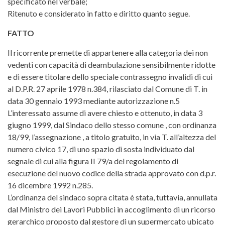
specificato nel verbale;
Ritenuto e considerato in fatto e diritto quanto segue.
FATTO
Il ricorrente premette di appartenere alla categoria dei non
vedenti con capacità di deambulazione sensibilmente ridotte
e di essere titolare dello speciale contrassegno invalidi di cui
al D.P.R. 27 aprile 1978 n.384, rilasciato dal Comune di T. in
data 30 gennaio 1993 mediante autorizzazione n.5
L’interessato assume di avere chiesto e ottenuto, in data 3
giugno 1999, dal Sindaco dello stesso comune , con ordinanza
18/99, l’assegnazione , a titolo gratuito, in via T. all’altezza del
numero civico 17, di uno spazio di sosta individuato dal
segnale di cui alla figura II 79/a del regolamento di
esecuzione del nuovo codice della strada approvato con d.p.r.
16 dicembre 1992 n.285.
L’ordinanza del sindaco sopra citata è stata, tuttavia, annullata
dal Ministro dei Lavori Pubblici in accoglimento di un ricorso
gerarchico proposto dal gestore di un supermercato ubicato