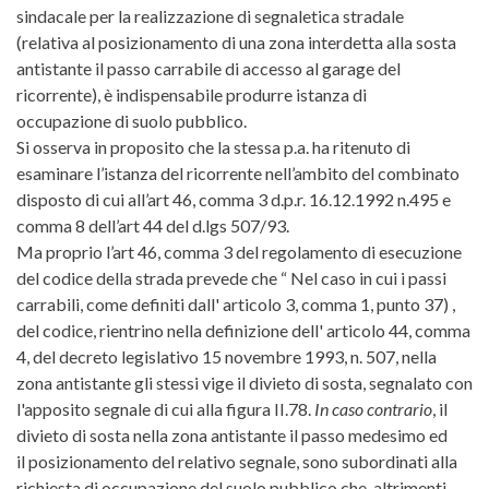
sindacale per la realizzazione di segnaletica stradale
(relativa al posizionamento di una zona interdetta alla sosta
antistante il passo carrabile di accesso al garage del
ricorrente), è indispensabile produrre istanza di
occupazione di suolo pubblico.
Si osserva in proposito che la stessa p.a. ha ritenuto di
esaminare l’istanza del ricorrente nell’ambito del combinato
disposto di cui all’art 46, comma 3 d.p.r. 16.12.1992 n.495 e
comma 8 dell’art 44 del d.lgs 507/93.
Ma proprio l’art 46, comma 3 del regolamento di esecuzione
del codice della strada prevede che “ Nel caso in cui i passi
carrabili, come definiti dall' articolo 3, comma 1, punto 37) ,
del codice, rientrino nella definizione dell' articolo 44, comma
4, del decreto legislativo 15 novembre 1993, n. 507, nella
zona antistante gli stessi vige il divieto di sosta, segnalato con
l'apposito segnale di cui alla figura II.78.
In caso contrario
, il
divieto di sosta nella zona antistante il passo medesimo ed
il posizionamento del relativo segnale, sono subordinati alla
richiesta di occupazione del suolo pubblico che, altrimenti,