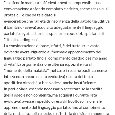
"sostiene in maniera sufficientemente comprensibile una
conversazione a sfondo compiuto e critico, anche senza ausili
protesici" e che da tale dato si
evincerebbe che "all'età di insorgenza della patologia uditiva
il bambino (aveva) acquisito adeguatamente il linguaggio
parlato", di guisa che nella specie non potrebbe parlarsi di
"dislalia audiogena".
La considerazione di base, infatti, è del tutto irrilevante,
dovendo aversi riguardo al "normale apprendimento del
linguaggio parlato fino al compimento del dodicesimo anno
di vita". La argomentazione ulteriore, poi, riferita al
"momento della malattia" (nel caso in esame pacificamente
intervenuta ancora in età evolutiva) risulta del tutto
apodittica oltreché, a ben vedere, anche insufficiente.
In particolare, essendo necessario accertare se la sordità
(nella specie non congenita, ma acquisita durante l'età
evolutiva) avesse impedito o reso difficoltoso il normale
apprendimento del linguaggio parlato, fino al compimento
della detta età, nella specie, in effetti, la decisione impugnata