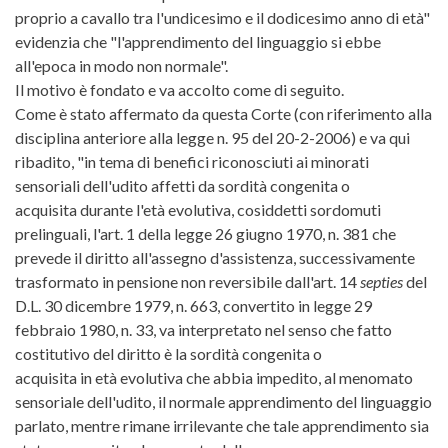
proprio a cavallo tra l'undicesimo e il dodicesimo anno di età"
evidenzia che "l'apprendimento del linguaggio si ebbe
all'epoca in modo non normale".
Il motivo è fondato e va accolto come di seguito.
Come è stato affermato da questa Corte (con riferimento alla
disciplina anteriore alla legge n. 95 del 20-2-2006) e va qui
ribadito, "in tema di benefici riconosciuti ai minorati
sensoriali dell'udito affetti da sordità congenita o
acquisita durante l'età evolutiva, cosiddetti sordomuti
prelinguali, l'art. 1 della legge 26 giugno 1970, n. 381 che
prevede il diritto all'assegno d'assistenza, successivamente
trasformato in pensione non reversibile dall'art. 14
septies
del
D.L. 30 dicembre 1979, n. 663, convertito in legge 29
febbraio 1980, n. 33, va interpretato nel senso che fatto
costitutivo del diritto è la sordità congenita o
acquisita in età evolutiva che abbia impedito, al menomato
sensoriale dell'udito, il normale apprendimento del linguaggio
parlato, mentre rimane irrilevante che tale apprendimento sia