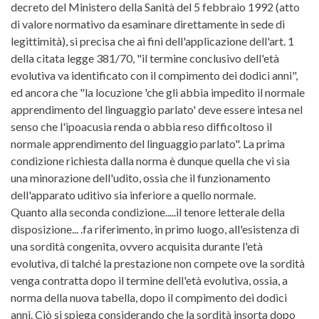
decreto del Ministero della Sanità del 5 febbraio 1992 (atto
di valore normativo da esaminare direttamente in sede di
legittimità), si precisa che ai fini dell'applicazione dell'art. 1
della citata legge 381/70, "il termine conclusivo dell'età
evolutiva va identificato con il compimento dei dodici anni",
ed ancora che "la locuzione 'che gli abbia impedito il normale
apprendimento del linguaggio parlato' deve essere intesa nel
senso che l'ipoacusia renda o abbia reso difficoltoso il
normale apprendimento del linguaggio parlato". La prima
condizione richiesta dalla norma è dunque quella che vi sia
una minorazione dell'udito, ossia che il funzionamento
dell'apparato uditivo sia inferiore a quello normale.
Quanto alla seconda condizione.....il tenore letterale della
disposizione... .fa riferimento, in primo luogo, all'esistenza di
una sordità congenita, ovvero acquisita durante l'età
evolutiva, di talché la prestazione non compete ove la sordità
venga contratta dopo il termine dell'età evolutiva, ossia, a
norma della nuova tabella, dopo il compimento dei dodici
anni. Ciò si spiega considerando che la sordità insorta dopo