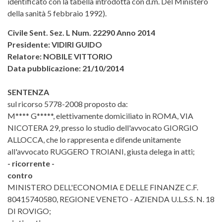
identificato con la tabella introdotta con d.m. Del Ministero
della sanità 5 febbraio 1992).
Civile Sent. Sez. L Num. 22290 Anno 2014
Presidente: VIDIRI GUIDO
Relatore: NOBILE VITTORIO
Data pubblicazione: 21/10/2014
SENTENZA
sul ricorso 5778-2008 proposto da:
M**** G*****, elettivamente domiciliato in ROMA, VIA
NICOTERA 29, presso lo studio dell'avvocato GIORGIO
ALLOCCA, che lo rappresenta e difende unitamente
all'avvocato RUGGERO TROIANI, giusta delega in atti;
- ricorrente -
contro
MINISTERO DELL'ECONOMIA E DELLE FINANZE C.F.
80415740580, REGIONE VENETO - AZIENDA U.L.S.S. N. 18
DI ROVIGO;