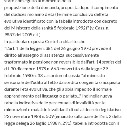
stato conseguito al momento della
proposizione della domanda, proposta dopo il compimento
del dodicesimo anno d'età (termine conclusivo dell'età
evolutiva identificato con la tabella introdotta con decreto
del Ministero della sanità 5 febbraio 1992)" (v. Cass. n.
9887 del 2005 cit.).
In particolare questa Corte ha chiarito che:
"L'art. 1 della legge n. 381 del 26 giugno 1970 prevede il
diritto all'assegno di assistenza, successivamente
trasformato in pensione non reversibile dall'art. 14
septies
del
d.l. 30 dicembre 1979 n. 663 convertito dalla legge 29
febbraio 1980 n. 33, ai sordomuti, ossia "al minorato
sensoriale dell'udito affetto da sordità congenita o acquisita
durante l'età evolutiva, che gli abbia impedito il normale
apprendimento del linguaggio parlato...". Indi nella nuova
tabella indicativa delle percentuali di invalidità per le
minorazioni e malattie invalidanti di cui al decreto legislativo
23 novembre 1988 n. 509 (emanato sulla base dell'art. 2 della
legge delega 26 luglio 1988 n. 291), tabella introdotta con il