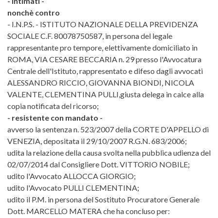
- intimati -
nonchè contro
- I.N.P.S. - ISTITUTO NAZIONALE DELLA PREVIDENZA
SOCIALE C.F. 80078750587, in persona del legale
rappresentante pro tempore, elettivamente domiciliato in
ROMA, VIA CESARE BECCARIA n. 29 presso l'Avvocatura
Centrale dell'Istituto, rappresentato e difeso dagli avvocati
ALESSANDRO RICCIO, GIOVANNA BIONDI, NICOLA
VALENTE, CLEMENTINA PULLI,giusta delega in calce alla
copia notificata del ricorso;
- resistente con mandato -
avverso la sentenza n. 523/2007 della CORTE D'APPELLO di
VENEZIA, depositata il 29/10/2007 R.G.N. 683/2006;
udita la relazione della causa svolta nella pubblica udienza del
02/07/2014 dal Consigliere Dott. VITTORIO NOBILE;
udito l'Avvocato ALLOCCA GIORGIO;
udito l'Avvocato PULLI CLEMENTINA;
udito il P.M. in persona del Sostituto Procuratore Generale
Dott. MARCELLO MATERA che ha concluso per: