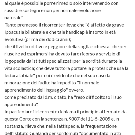
al quale è possibile porre rimedio solo intervenendo con
sussidi e sostegni e non per normale evoluzione
naturale".
Tanto premesso il ricorrente rileva: che "è affetto da grave
ipoacusia bilaterale e che tale handicap è insorto in età
evolutiva (prima dei dodici anni);
che il livello uditivo è peggiore della soglia richiesta; che per
riuscire ad esprimersi ha dovuto fare ricorso a servizio di
logopedia da istituti specializzati per la sordità durante la
vita scolastica; che deve tuttora portare la protesi; che usa la
lettura labiale", per cui è evidente che nel suo caso la
minorazione dell'udito ha impedito "il normale
apprendimento del linguaggio" ovvero,
come precisato dal d.m. citato, ha "reso difficoltoso il suo
apprendimento".
In particolare il ricorrente richiama il principio affermato da
questa Corte con la sentenza n. 9887 del 11-5-2005 e, in
sostanza, rileva che, nella fattispecie, la frequentazione
dell'Istituto Gualandi per sordomuti "documentato in atti