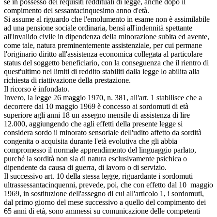
se in possesso dei requisiti reddituali di legge, anche dopo il
compimento del sessantacinquesimo anno d'età.
Si assume al riguardo che l'emolumento in esame non è assimilabile
ad una pensione sociale ordinaria, bensì all'indennità spettante
all'invalido civile in dipendenza della minorazione subita ed avente,
come tale, natura preminentemente assistenziale, per cui permane
l'originario diritto all'assistenza economica collegata al particolare
status del soggetto beneficiario, con la conseguenza che il rientro di
quest'ultimo nei limiti di reddito stabiliti dalla legge lo abilita alla
richiesta di riattivazione della prestazione.
Il ricorso è infondato.
Invero, la legge 26 maggio 1970, n. 381, all'art. 1 stabilisce che a
decorrere dal 10 maggio 1969 è concesso ai sordomuti di età
superiore agli anni 18 un assegno mensile di assistenza di lire
12.000, aggiungendo che agli effetti della presente legge si
considera sordo il minorato sensoriale dell'udito affetto da sordità
congenita o acquisita durante l'età evolutiva che gli abbia
compromesso il normale apprendimento del linguaggio parlato,
purché la sordità non sia di natura esclusivamente psichica o
dipendente da causa di guerra, di lavoro o di servizio.
Il successivo art. 10 della stessa legge, riguardante i sordomuti
ultrassessantacinquenni, prevede, poi, che con effetto dal 10 maggio
1969, in sostituzione dell'assegno di cui all'articolo 1, i sordomuti,
dal primo giorno del mese successivo a quello del compimento dei
65 anni di età, sono ammessi su comunicazione delle competenti