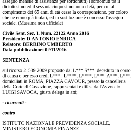
assegno mensile di assistenza per sordomuti) i sordomuti tra il
diciottesimo ed il sessantacinquesimo anno d'età, per cui al
compimento dei 65 anni di età cessa la corresponsione, per coloro
che ne erano già titolari, ed in sostituzione è concesso l'assegno
sociale. (Massima non ufficiale)
Civile Sent. Sez. L Num. 22122 Anno 2016
Presidente: D'ANTONIO ENRICA
Relatore: BERRINO UMBERTO
Data pubblicazione: 02/11/2016
SENTENZA
sul ricorso 21539-2009 proposto da: L*** S*** deceduto in corso
di causa e per esso eredi L*** , L****, L****, L***, A***, L***,
domiciliati in ROMA, PIAZZA CAVOUR, presso la cancelleria
della Corte di Cassazione, rappresentati e difesi dall'Avvocato
LUIGI SAVOCA, giusta delega in atti;
- ricorrenti -
contro
ISTITUTO NAZIONALE PREVIDENZA SOCIALE,
MINISTERO ECONOMIA FINANZE