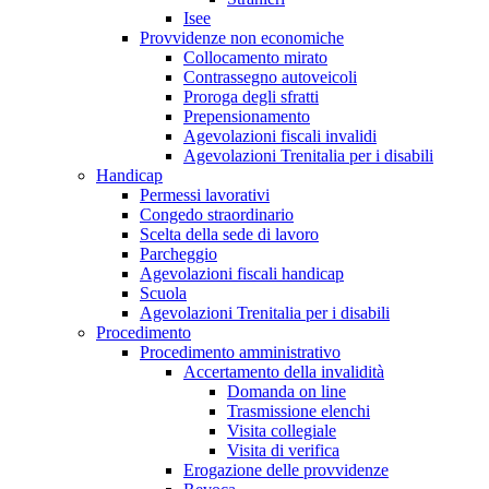
Isee
Provvidenze non economiche
Collocamento mirato
Contrassegno autoveicoli
Proroga degli sfratti
Prepensionamento
Agevolazioni fiscali invalidi
Agevolazioni Trenitalia per i disabili
Handicap
Permessi lavorativi
Congedo straordinario
Scelta della sede di lavoro
Parcheggio
Agevolazioni fiscali handicap
Scuola
Agevolazioni Trenitalia per i disabili
Procedimento
Procedimento amministrativo
Accertamento della invalidità
Domanda on line
Trasmissione elenchi
Visita collegiale
Visita di verifica
Erogazione delle provvidenze