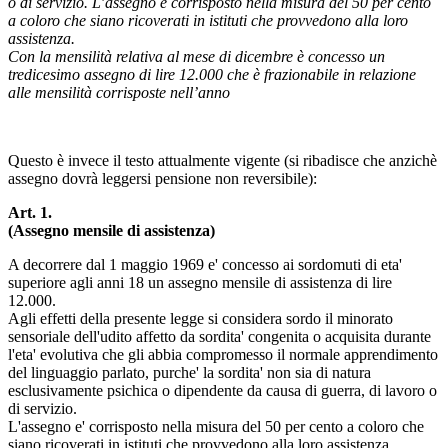
o di servizio. L’assegno è corrisposto nella misura del 50 per cento
a coloro che siano ricoverati in istituti che provvedono alla loro
assistenza.
Con la mensilità relativa al mese di dicembre è concesso un
tredicesimo assegno di lire 12.000 che è frazionabile in relazione
alle mensilità corrisposte nell’anno
Questo è invece il testo attualmente vigente (si ribadisce che anzichè
assegno dovrà leggersi pensione non reversibile):
Art. 1.
(Assegno mensile di assistenza)
A decorrere dal 1 maggio 1969 e' concesso ai sordomuti di eta'
superiore agli anni 18 un assegno mensile di assistenza di lire
12.000.
Agli effetti della presente legge si considera sordo il minorato
sensoriale dell'udito affetto da sordita' congenita o acquisita durante
l'eta' evolutiva che gli abbia compromesso il normale apprendimento
del linguaggio parlato, purche' la sordita' non sia di natura
esclusivamente psichica o dipendente da causa di guerra, di lavoro o
di servizio.
L'assegno e' corrisposto nella misura del 50 per cento a coloro che
siano ricoverati in istituti che provvedono alla loro assistenza.