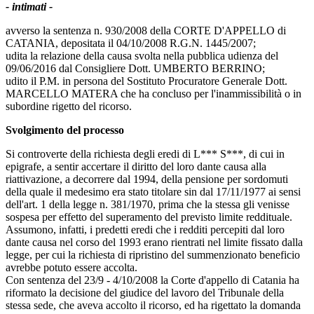
- intimati -
avverso la sentenza n. 930/2008 della CORTE D'APPELLO di
CATANIA, depositata il 04/10/2008 R.G.N. 1445/2007;
udita la relazione della causa svolta nella pubblica udienza del
09/06/2016 dal Consigliere Dott. UMBERTO BERRINO;
udito il P.M. in persona del Sostituto Procuratore Generale Dott.
MARCELLO MATERA che ha concluso per l'inammissibilità o in
subordine rigetto del ricorso.
Svolgimento del processo
Si controverte della richiesta degli eredi di L*** S***, di cui in
epigrafe, a sentir accertare il diritto del loro dante causa alla
riattivazione, a decorrere dal 1994, della pensione per sordomuti
della quale il medesimo era stato titolare sin dal 17/11/1977 ai sensi
dell'art. 1 della legge n. 381/1970, prima che la stessa gli venisse
sospesa per effetto del superamento del previsto limite reddituale.
Assumono, infatti, i predetti eredi che i redditi percepiti dal loro
dante causa nel corso del 1993 erano rientrati nel limite fissato dalla
legge, per cui la richiesta di ripristino del summenzionato beneficio
avrebbe potuto essere accolta.
Con sentenza del 23/9 - 4/10/2008 la Corte d'appello di Catania ha
riformato la decisione del giudice del lavoro del Tribunale della
stessa sede, che aveva accolto il ricorso, ed ha rigettato la domanda