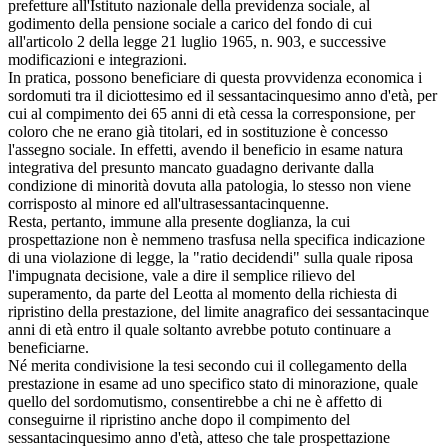
prefetture all'Istituto nazionale della previdenza sociale, al
godimento della pensione sociale a carico del fondo di cui
all'articolo 2 della legge 21 luglio 1965, n. 903, e successive
modificazioni e integrazioni.
In pratica, possono beneficiare di questa provvidenza economica i
sordomuti tra il diciottesimo ed il sessantacinquesimo anno d'età, per
cui al compimento dei 65 anni di età cessa la corresponsione, per
coloro che ne erano già titolari, ed in sostituzione è concesso
l'assegno sociale. In effetti, avendo il beneficio in esame natura
integrativa del presunto mancato guadagno derivante dalla
condizione di minorità dovuta alla patologia, lo stesso non viene
corrisposto al minore ed all'ultrasessantacinquenne.
Resta, pertanto, immune alla presente doglianza, la cui
prospettazione non è nemmeno trasfusa nella specifica indicazione
di una violazione di legge, la "ratio decidendi" sulla quale riposa
l'impugnata decisione, vale a dire il semplice rilievo del
superamento, da parte del Leotta al momento della richiesta di
ripristino della prestazione, del limite anagrafico dei sessantacinque
anni di età entro il quale soltanto avrebbe potuto continuare a
beneficiarne.
Né merita condivisione la tesi secondo cui il collegamento della
prestazione in esame ad uno specifico stato di minorazione, quale
quello del sordomutismo, consentirebbe a chi ne è affetto di
conseguirne il ripristino anche dopo il compimento del
sessantacinquesimo anno d'età, atteso che tale prospettazione