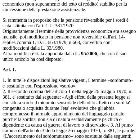
economico (non superamento del tetto di reddito) stabilito per la
concessione della prestazione assistenziale.
Si rammenta in proposito che la pensione reversibile per i sordi è
stata istituita con l'art. 1 L. 381/1970.
Originariamente il termine della provvidenza economica era assegno
mensile, poi modificato in pensione non reversibile dall'art. 14-
septies comma 1, D.L. 663/1979, n.663, convertito con
modificazioni dalla L. 33/1980.
Altra modifica è stata apportata dalla
L. 95/2006
, che con il suo
unico articolo ha così disposto:
Art. 1.
1. In tutte le disposizioni legislative vigenti, il termine «sordomuto»
e' sostituito con l'espressione «sordo».
2. Il secondo comma dell'articolo 1 della legge 26 maggio 1970, n.
381, e' sostituito dal seguente: «Agli effetti della presente legge si
considera sordo il minorato sensoriale dell'udito affetto da sordita'
congenita o acquisita durante l'eta' evolutiva che gli abbia
compromesso il normale apprendimento del linguaggio parlato,
purche' la sordita' non sia di natura esclusivamente psichica o
dipendente da causa di guerra, di lavoro o di servizio». 3. Al primo
comma dell'articolo 3 della legge 26 maggio 1970, n. 381, le parole:
«L'accertamento del sordomutismo» sono sostituite dalle seguenti: