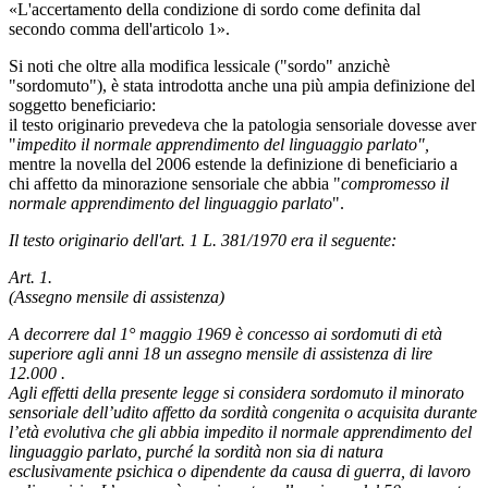
«L'accertamento della condizione di sordo come definita dal
secondo comma dell'articolo 1».
Si noti che oltre alla modifica lessicale ("sordo" anzichè
"sordomuto"), è stata introdotta anche una più ampia definizione del
soggetto beneficiario:
il testo originario prevedeva che la patologia sensoriale dovesse aver
"
impedito il normale apprendimento del linguaggio parlato",
mentre la novella del 2006 estende la definizione di beneficiario a
chi affetto da minorazione sensoriale che abbia "
compromesso il
normale apprendimento del linguaggio parlato
".
Il testo originario dell'art. 1 L. 381/1970 era il seguente:
Art. 1.
(Assegno mensile di assistenza)
A decorrere dal 1° maggio 1969 è concesso ai sordomuti di età
superiore agli anni 18 un assegno mensile di assistenza di lire
12.000 .
Agli effetti della presente legge si considera sordomuto il minorato
sensoriale dell’udito affetto da sordità congenita o acquisita durante
l’età evolutiva che gli abbia impedito il normale apprendimento del
linguaggio parlato, purché la sordità non sia di natura
esclusivamente psichica o dipendente da causa di guerra, di lavoro