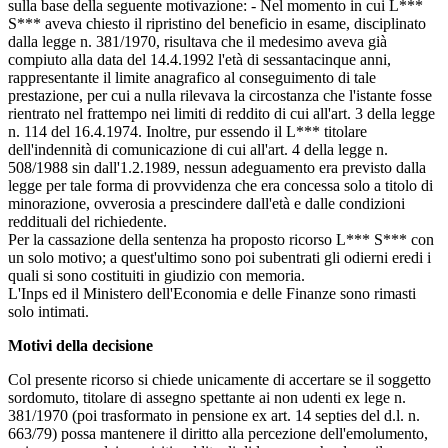
sulla base della seguente motivazione: - Nel momento in cui L***
S*** aveva chiesto il ripristino del beneficio in esame, disciplinato
dalla legge n. 381/1970, risultava che il medesimo aveva già
compiuto alla data del 14.4.1992 l'età di sessantacinque anni,
rappresentante il limite anagrafico al conseguimento di tale
prestazione, per cui a nulla rilevava la circostanza che l'istante fosse
rientrato nel frattempo nei limiti di reddito di cui all'art. 3 della legge
n. 114 del 16.4.1974. Inoltre, pur essendo il L*** titolare
dell'indennità di comunicazione di cui all'art. 4 della legge n.
508/1988 sin dall'1.2.1989, nessun adeguamento era previsto dalla
legge per tale forma di provvidenza che era concessa solo a titolo di
minorazione, ovverosia a prescindere dall'età e dalle condizioni
reddituali del richiedente.
Per la cassazione della sentenza ha proposto ricorso L*** S*** con
un solo motivo; a quest'ultimo sono poi subentrati gli odierni eredi i
quali si sono costituiti in giudizio con memoria.
L'Inps ed il Ministero dell'Economia e delle Finanze sono rimasti
solo intimati.
Motivi della decisione
Col presente ricorso si chiede unicamente di accertare se il soggetto
sordomuto, titolare di assegno spettante ai non udenti ex lege n.
381/1970 (poi trasformato in pensione ex art. 14 septies del d.l. n.
663/79) possa mantenere il diritto alla percezione dell'emolumento,