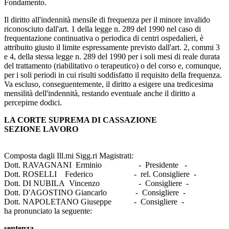
Fondamento.
Il diritto all'indennità mensile di frequenza per il minore invalido
riconosciuto dall'art. 1 della legge n. 289 del 1990 nel caso di
frequentazione continuativa o periodica di centri ospedalieri, è
attribuito giusto il limite espressamente previsto dall'art. 2, commi 3
e 4, della stessa legge n. 289 del 1990 per i soli mesi di reale durata
del trattamento (riabilitativo o terapeutico) o del corso e, comunque,
per i soli periodi in cui risulti soddisfatto il requisito della frequenza.
Va escluso, conseguentemente, il diritto a esigere una tredicesima
mensilità dell'indennità, restando eventuale anche il diritto a
percepirne dodici.
LA CORTE SUPREMA DI CASSAZIONE
SEZIONE LAVORO
Composta dagli Ill.mi Sigg.ri Magistrati:
Dott. RAVAGNANI Erminio - Presidente -
Dott. ROSELLI Federico - rel. Consigliere -
Dott. DI NUBILA Vincenzo - Consigliere -
Dott. D'AGOSTINO Giancarlo - Consigliere -
Dott. NAPOLETANO Giuseppe - Consigliere -
ha pronunciato la seguente:
sentenza