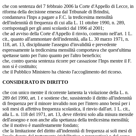
che con sentenza del 7 febbraio 2006 la Corte d'Appello di Lecce, in
riforma della decisione emessa dal Tribunale di Brindisi,
condannava l'Inps a pagare a F.C. la tredicesima mensilità
dell'indennità di frequenza di cui alla L. 11 ottobre 1990, n. 289,
corrispostagli per gli anni scolastici dal 1996 al 2001;
che ad avviso della Corte d'Appello il rinvio, contenuto nell'art. 1 L.
cit., quanto all'ammontare dell'indennità, alla L. 30 marzo 1971, n.
118, art. 13, disciplinante l'assegno d'invalidità e prevedente
espressamente la tredicesima mensilità comportava che quest'ultima
spettasse tanto per l'uno quanto per l'altro beneficio;
che, contro questa sentenza ricorre per cassazione l'Inps mentre il F.
non si è costituito;
che il Pubblico Ministero ha chiesto l'accoglimento del ricorso.
CONSIDERATO IN DIRITTO
che con unico mentre il ricorrente lamenta la violazione della L. n.
289 del 1990, art. 1 e sostiene che, sussistendo il diritto all'indennità
di frequenza per il minore invalido non per l'intero anno bensì per i
soli mesi di affettiva frequenza scolastica, il rinvio dall'art. 1 L. cit.,
alla L. n. 118 del 1971, art. 13, deve riferirsi solo alla misura mensile
dell'assegno e non anche alla spettanza della tredicesima mensilità;
che il motivo è manifestamente fondato;
che la limitazione del diritto all'indennità di frequenza ai soli mesi di