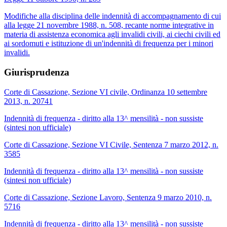
Modifiche alla disciplina delle indennità di accompagnamento di cui
alla legge 21 novembre 1988, n. 508, recante norme integrative in
materia di assistenza economica agli invalidi civili, ai ciechi civili ed
ai sordomuti e istituzione di un'indennità di frequenza per i minori
invalidi.
Giurisprudenza
Corte di Cassazione, Sezione VI civile, Ordinanza 10 settembre
2013, n. 20741
Indennità di frequenza - diritto alla 13^ mensilità - non sussiste
(sintesi non ufficiale)
Corte di Cassazione, Sezione VI Civile, Sentenza 7 marzo 2012, n.
3585
Indennità di frequenza - diritto alla 13^ mensilità - non sussiste
(sintesi non ufficiale)
Corte di Cassazione, Sezione Lavoro, Sentenza 9 marzo 2010, n.
5716
Indennità di frequenza - diritto alla 13^ mensilità - non sussiste