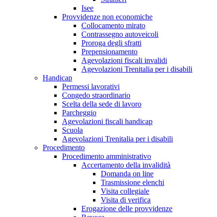
Isee
Provvidenze non economiche
Collocamento mirato
Contrassegno autoveicoli
Proroga degli sfratti
Prepensionamento
Agevolazioni fiscali invalidi
Agevolazioni Trenitalia per i disabili
Handicap
Permessi lavorativi
Congedo straordinario
Scelta della sede di lavoro
Parcheggio
Agevolazioni fiscali handicap
Scuola
Agevolazioni Trenitalia per i disabili
Procedimento
Procedimento amministrativo
Accertamento della invalidità
Domanda on line
Trasmissione elenchi
Visita collegiale
Visita di verifica
Erogazione delle provvidenze