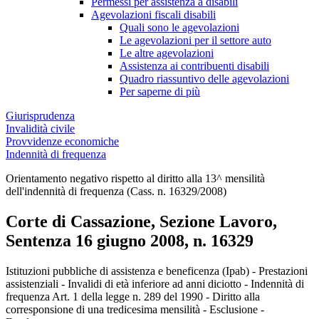
Permessi per assistenza a disabili
Agevolazioni fiscali disabili
Quali sono le agevolazioni
Le agevolazioni per il settore auto
Le altre agevolazioni
Assistenza ai contribuenti disabili
Quadro riassuntivo delle agevolazioni
Per saperne di più
Giurisprudenza
Invalidità civile
Provvidenze economiche
Indennità di frequenza
Orientamento negativo rispetto al diritto alla 13^ mensilità
dell'indennità di frequenza (Cass. n. 16329/2008)
Corte di Cassazione, Sezione Lavoro,
Sentenza 16 giugno 2008, n. 16329
Corte di Cassazione, Sezione Lavoro, Sente
Istituzioni pubbliche di assistenza e beneficenza (Ipab) - Prestazioni
assistenziali - Invalidi di età inferiore ad anni diciotto - Indennità di
frequenza Art. 1 della legge n. 289 del 1990 - Diritto alla
corresponsione di una tredicesima mensilità - Esclusione -