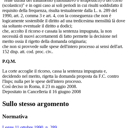
"reale durata del trattamento (riabilitativo o terapeutico) o del corso
(scolastico)" e in ogni caso ai soli periodi in cui risulti soddisfatto il
requisito della frequenza, risulta testualmente dalla L. n. 289 del
1990, art. 2, comma 3 e art. 4, con la conseguenza che non è
logicamente sostenibile il diritto ad una tredicesima mensilità là dove
sia soltanto eventuale il diritto a dodici;
che, accolto il ricorso e cassata la sentenza impugnata, la non
necessità di nuovi accertamenti di fatto permette la decisione nel
merito ossia il rigetto della domanda originaria;
che non si provvede sulle spese dell'intero processo ai sensi dell'art.
152 disp. att. cod. proc. civ..
P.Q.M.
La corte accoglie il ricorso, cassa la sentenza impugnata e,
decidendo nel merito, rigetta la domanda proposta da F.C. contro
l'Inps; nulla per le spese dell'intero processo.
Così deciso in Roma, il 23 m aggio 2008.
Depositato in Cancelleria il 16 giugno 2008
Sullo stesso argomento
Normativa
Legge 11 ottobre 1990, n. 289