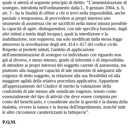
quale si atterrà al seguente principio di diritto: "L'amministrazione di
sostegno, introdotta nell'ordinamento dalla L. 9 gennaio 2004, n. 6,
art. 3 - ha la finalità di offrire a chi si trovi nella impossibilità, anche
parziale o temporanea, di provvedere ai propri interessi uno
strumento di assistenza che ne sacrifichi nella minor misura possibile
la capacità di agire, distinguendosi, con tale specifica funzione, dagli
altri istituti a tutela degli incapaci, quali la interdizione e la
inabilitazione, non soppressi, ma solo modificati dalla stessa legge
attraverso la novellazione degli artt. 414 e 417 del codice civile.
Rispetto ai predetti istituti, l'ambito di applicazione
dell'amministrazione di sostegno va individuato con riguardo non
già al diverso, e meno intenso, grado di infermità o di impossibilita
di attendere ai propri interessi del soggetto carente di autonomia, ma
piuttosto alla maggiore capacità di tale strumento di adeguarsi alle
esigenze di detto soggetto, in relazione alla sua flessibilità ed alla
maggiore agilità della relativa procedura applicativa. Appartiene
all'apprezzamento del Giudice di merito la valutazione della
conformità di tale misura alle suindicate esigenze, tenuto conto
essenzialmente del tipo di attività che deve essere compiuta per
conto del beneficiario, e considerate anche la gravità e la durata della
malattia, ovvero la natura e la durata dell'impedimento, nonché tutte
le altre circostanze caratterizzanti la fattispecie".
P.Q.M.