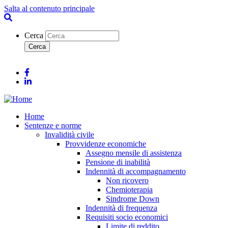
Salta al contenuto principale
Cerca
Facebook
Linkedin
Home
Sentenze e norme
Invalidità civile
Provvidenze economiche
Assegno mensile di assistenza
Pensione di inabilità
Indennità di accompagnamento
Non ricovero
Chemioterapia
Sindrome Down
Indennità di frequenza
Requisiti socio economici
Limite di reddito