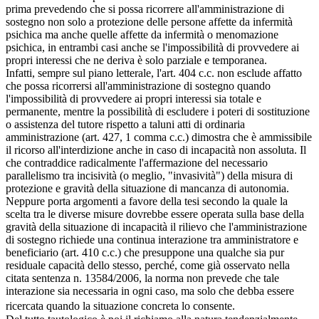
prima prevedendo che si possa ricorrere all'amministrazione di
sostegno non solo a protezione delle persone affette da infermità
psichica ma anche quelle affette da infermità o menomazione
psichica, in entrambi casi anche se l'impossibilità di provvedere ai
propri interessi che ne deriva è solo parziale e temporanea.
Infatti, sempre sul piano letterale, l'art. 404 c.c. non esclude affatto
che possa ricorrersi all'amministrazione di sostegno quando
l'impossibilità di provvedere ai propri interessi sia totale e
permanente, mentre la possibilità di escludere i poteri di sostituzione
o assistenza del tutore rispetto a taluni atti di ordinaria
amministrazione (art. 427, 1 comma c.c.) dimostra che è ammissibile
il ricorso all'interdizione anche in caso di incapacità non assoluta. Il
che contraddice radicalmente l'affermazione del necessario
parallelismo tra incisività (o meglio, "invasività") della misura di
protezione e gravità della situazione di mancanza di autonomia.
Neppure porta argomenti a favore della tesi secondo la quale la
scelta tra le diverse misure dovrebbe essere operata sulla base della
gravità della situazione di incapacità il rilievo che l'amministrazione
di sostegno richiede una continua interazione tra amministratore e
beneficiario (art. 410 c.c.) che presuppone una qualche sia pur
residuale capacità dello stesso, perché, come già osservato nella
citata sentenza n. 13584/2006, la norma non prevede che tale
interazione sia necessaria in ogni caso, ma solo che debba essere
ricercata quando la situazione concreta lo consente.