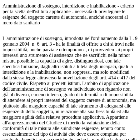
Corte di Cassazione, Sez. I Civ., Sentenza 
Amministrazione di sostegno, interdizione e inabilitazione - criterio
per la scelta dell'istituto applicabile - necessità di privilegiare le
esigenze del soggetto carente di autonomia, anzichè ancorarsi al
mero dato sanitario
L'amministrazione di sostegno, introdotta nell'ordinamento dalla L. 9
gennaio 2004, n. 6, art. 3 - ha la finalità di offrire a chi si trovi nella
impossibilità, anche parziale o temporanea, di provvedere ai propri
interessi uno strumento di assistenza che ne sacrifichi nella minor
misura possibile la capacità di agire, distinguendosi, con tale
specifica funzione, dagli altri istituti a tutela degli incapaci, quali la
interdizione e la inabilitazione, non soppressi, ma solo modificati
dalla stessa legge attraverso la novellazione degli artt. 414 e 417 del
codice civile. Rispetto ai predetti istituti, l'ambito di applicazione
dell'amministrazione di sostegno va individuato con riguardo non
già al diverso, e meno intenso, grado di infermità o di impossibilita
di attendere ai propri interessi del soggetto carente di autonomia, ma
piuttosto alla maggiore capacità di tale strumento di adeguarsi alle
esigenze di detto soggetto, in relazione alla sua flessibilità ed alla
maggiore agilità della relativa procedura applicativa. Appartiene
all'apprezzamento del Giudice di merito la valutazione della
conformità di tale misura alle suindicate esigenze, tenuto conto
essenzialmente del tipo di attività che deve essere compiuta per
conto del beneficiario, e considerate anche la gravità e la durata della