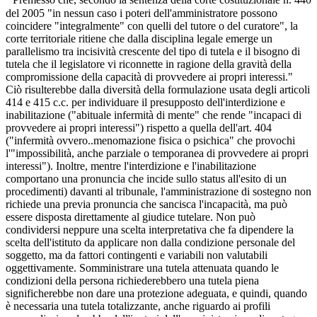
del 2005 "in nessun caso i poteri dell'amministratore possono
coincidere "integralmente" con quelli del tutore o del curatore", la
corte territoriale ritiene che dalla disciplina legale emerge un
parallelismo tra incisività crescente del tipo di tutela e il bisogno di
tutela che il legislatore vi riconnette in ragione della gravità della
compromissione della capacità di provvedere ai propri interessi."
Ciò risulterebbe dalla diversità della formulazione usata degli articoli
414 e 415 c.c. per individuare il presupposto dell'interdizione e
inabilitazione ("abituale infermità di mente" che rende "incapaci di
provvedere ai propri interessi") rispetto a quella dell'art. 404
("infermità ovvero..menomazione fisica o psichica" che provochi
l'"impossibilità, anche parziale o temporanea di provvedere ai propri
interessi"). Inoltre, mentre l'interdizione e l'inabilitazione
comportano una pronuncia che incide sullo status all'esito di un
procedimenti) davanti al tribunale, l'amministrazione di sostegno non
richiede una previa pronuncia che sancisca l'incapacità, ma può
essere disposta direttamente al giudice tutelare. Non può
condividersi neppure una scelta interpretativa che fa dipendere la
scelta dell'istituto da applicare non dalla condizione personale del
soggetto, ma da fattori contingenti e variabili non valutabili
oggettivamente. Somministrare una tutela attenuata quando le
condizioni della persona richiederebbero una tutela piena
significherebbe non dare una protezione adeguata, e quindi, quando
è necessaria una tutela totalizzante, anche riguardo ai profili