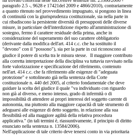
ha trovato conferma nelle successive sentenze nn. 25366/2006 -
paragrafo 2.5 -, 9628 e 17421del 2009 e 4866/2010), contrariamente
a quanto ritenuto nel provvedimento impugnato, si pongono in linea
di continuità con la giurisprudenza costituzionale, sia nella parte in
cui ribadiscono la persistente diversità di presupposti delle diverse
misure, in particolare dell'interdizione rispetto all'amministrazione di
sostegno, fermo il carattere residuale della prima, anche in
considerazione del superamento del suo carattere obbligatorio
(derivante dalla modifica dell'art. 414 c.c. che ha sostituito il
"devono" con il "possono"), sia per la parte in cui riconoscono al
giudice il potere di scelta tra le misura stesse. Il maggiore contributo
alla corretta interpretazione della disciplina va tuttavia ravvisato nella
forte valorizzazione e specificazione del riferimento, contenuto
nell'art. 414 c.c. che fa riferimento alle esigenze di "adeguata
protezione" e sottolineato già nella sentenza della Corte
costituzionale n. 440 del 2005, al criterio fondamentale che deve
guidare la scelta del giudice il quale "va individuato con riguardo
non già al diverso, e meno intenso, grado di infermità o di
impossibilità di attendere ai propri interessi del soggetto carente di
autonomia, ma piuttosto alla maggiore capacità di tale strumento di
adeguarsi alle esigenze di detto soggetto, in relazione alla sua
flessibilità ed alla maggiore agilità della relativa procedura
applicativa." (in tali termini è, riassuntivamente, il principio di diritto
enunciato nella sentenza n. 13584/2006).
Nell'applicazione di tale criterio deve tenersi conto in via prioritaria