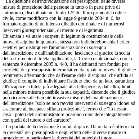
La questione dell'individuazione dei presupposti delle diverse
misure di protezione delle persone in tutto o in parte prive di
autonomia, disciplinate nel titolo 12^ del libro primo del codice
civile, come modificato con la legge 9 gennaio 2004 n. 6, ha
formato oggetto di un intenso dibattito dottrinale e di numerosi
interventi giurisprudenziali, di merito e di legittimità.
Chiamata a valutare i sospetti di legittimità costituzionale della
nuova disciplina in quanto la stessa non indicherebbe chiari criteri
selettivi per distinguere l'amministrazione di sostegno
dall'interdizione e dall'inabilitazione, lasciando al giudice la scelta
dello strumento di tutela applicabile, la Corte costituzionale, con la
sentenza 9 dicembre 2005 n. 440, li ha dichiarati non fondati per
erroneità del presupposto interpretativo dal quale muoveva il giudice
remittente, affermando che dall'esame della disciplina, che affida al
giudice il compito di individuare l'istituto che, da un lato, garantisca
all'incapace la tutela più adeguata alla fattispecie e, dall'altro, limiti
nella minore misura possibile la sua capacità, discende che il giudice
può ricorrere alle ben più invasive misure dell'inabilitazione o
dell'interdizione "solo se non ravvisi interventi di sostegno idonei ad
assicurare all'incapace siffatta protezione", fermo che "in nessun
caso i poteri dell'amministratore possono coincidere integralmente
con quelli del tutore o del curatore".
La portata della decisione è quindi duplice. Da un lato è affermata
la diversità dei presupposti e degli effetti delle diverse misure di
protezione, in particolare la diversità dei poteri del tutore