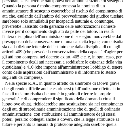
personali, si esulerebbe dall'ipotesi dell'amministrazione di sostegno.
Quando la persona è molto compromessa la nomina di un
amministratore di sostegno esporrebbe al rischio del compimento di
atti che, esulando dall'ambito del provvedimento del giudice tutelare,
sarebbero solo annullabili per incapacità naturale e, comunque,
priverebbe l'assistito della garanzia delle autorizzazioni richieste
invece per il compimento degli atti da parte del tutore. In realtà
l'intera disciplina dell'amministrazione di sostegno muoverebbe dal
presupposto della conservazione di una capacità legale, come risulta
sia dalla dizione letterale dell'istituto che dalla disciplina di cui agli
articoli 409 (che prevede la conservazione della capacità d'agire per
gli atti non compresi nel decreto ex art. 405 c.c. e, in ogni caso, per
il compimento degli atti necessari a soddisfare le esigenze della vita
quotidiana) e 410 (che impone all'amministratore l'obbligo di tenere
conto delle aspirazioni dell'amministrato e di informare lo stesso
sugli atti da compiere).
Nella specie P..A., in quanto affetto da sindrome di Down grave,
che gli rende difficile anche esprimersi (dall'audizione effettuata in
fase di reclamo risulta che non è in grado di riferire le proprie
generalità e di comprendere il significato della domanda circa il
luogo ove abita), richiederebbe una sostituzione sia nel compimento
degli atti di straordinaria amministrazione che di quelli di ordinaria
amministrazione, con attribuzione all'amministratore degli stessi
poteri, peraltro collegati anche a doveri, che la legge attribuisce al
tutore e pertanto la misura di protezione adeguata sarebbe quella