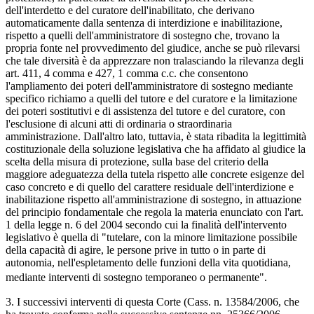
dell'interdetto e del curatore dell'inabilitato, che derivano
automaticamente dalla sentenza di interdizione e inabilitazione,
rispetto a quelli dell'amministratore di sostegno che, trovano la
propria fonte nel provvedimento del giudice, anche se può rilevarsi
che tale diversità è da apprezzare non tralasciando la rilevanza degli
art. 411, 4 comma e 427, 1 comma c.c. che consentono
l'ampliamento dei poteri dell'amministratore di sostegno mediante
specifico richiamo a quelli del tutore e del curatore e la limitazione
dei poteri sostitutivi e di assistenza del tutore e del curatore, con
l'esclusione di alcuni atti di ordinaria o straordinaria
amministrazione. Dall'altro lato, tuttavia, è stata ribadita la legittimità
costituzionale della soluzione legislativa che ha affidato al giudice la
scelta della misura di protezione, sulla base del criterio della
maggiore adeguatezza della tutela rispetto alle concrete esigenze del
caso concreto e di quello del carattere residuale dell'interdizione e
inabilitazione rispetto all'amministrazione di sostegno, in attuazione
del principio fondamentale che regola la materia enunciato con l'art.
1 della legge n. 6 del 2004 secondo cui la finalità dell'intervento
legislativo è quella di "tutelare, con la minore limitazione possibile
della capacità di agire, le persone prive in tutto o in parte di
autonomia, nell'espletamento delle funzioni della vita quotidiana,
mediante interventi di sostegno temporaneo o permanente".
3. I successivi interventi di questa Corte (Cass. n. 13584/2006, che