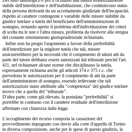
Del tutto tautologico è poi il richiamo alla natura tendenzialmente
stabile dell'interdizione e dell'inabilitazione, che costituiscono status
della persona derivanti da un accertamento giudiziale dell'incapacità,
rispetto al carattere contingente e variabile delle misure stabilite da
giudice tutelare a tutela del beneficiario dell'amministrazione di
sostegno, restando aperto il problema dell'individuazione dei criteri
di scelta tra le une e l'altra misura, problema da risolvere alla stregua
del costante orientamento giurisprudenziale richiamato.
Infine non ha pregio l'argomento a favore della preferibilità
dell'interdizione per la migliore tutela che tali, misure
assicurerebbero per la necessità che il compimento di taluni atti da
parte del tutore debbano essere autorizzati dal tribunale perché l'art.
411, nel richiamare alcune norme che disciplinano la tutela,
espressamente richiama anche gli articoli 374 e 375 c.c. che
prevedono le autorizzazioni per il compimento di atti da parte
dell'amministratore di sostegno, essendo irrilevante che tali
autorizzazioni siano attribuite alla "competenza" del giudice tutelare
invece che a quella del "tribunale".
D'altra parte, come già rilevato, la postulata "preferibilità" si
porrebbe in contrasto con il carattere residuale dell'interdizione
affermato con chiarezza dalla legge.
L'accoglimento del ricorso comporta la cassazione del
provvedimento impugnato con rinvio alla corte d'appello di Torino
in diversa composizione, anche per le spese di questo giudizio, la