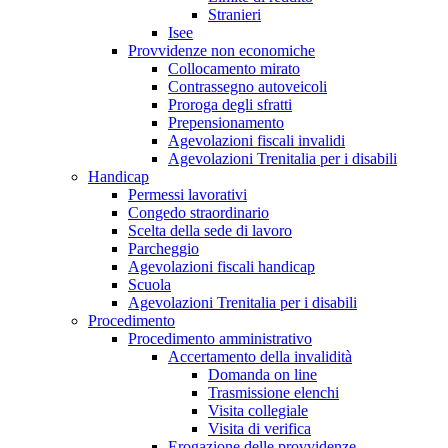
Stranieri
Isee
Provvidenze non economiche
Collocamento mirato
Contrassegno autoveicoli
Proroga degli sfratti
Prepensionamento
Agevolazioni fiscali invalidi
Agevolazioni Trenitalia per i disabili
Handicap
Permessi lavorativi
Congedo straordinario
Scelta della sede di lavoro
Parcheggio
Agevolazioni fiscali handicap
Scuola
Agevolazioni Trenitalia per i disabili
Procedimento
Procedimento amministrativo
Accertamento della invalidità
Domanda on line
Trasmissione elenchi
Visita collegiale
Visita di verifica
Erogazione delle provvidenze