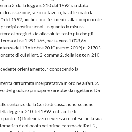
omma 2, della legge n. 210 del 1992, sia stata
te di cassazione, sezione lavoro, ha affermato la
 210 del 1992, anche con riferimento alla componente
rincipi costituzionali, in quanto la misura
are al pregiudizio alla salute, tanto più che gli
a ferma a lire 1.991.765, pari a euro 1.028,66
sentenza del 13 ottobre 2010 (recte: 2009) n. 21703,
nente di cui all’art. 2, comma 2, della legge n. 210
precedente orientamento, riconoscendo la
erita difformità interpretativa in ordine all’art. 2,
ivo del giudizio principale sarebbe da rigettare. Da
 alle sentenze della Corte di cassazione, sezione
 della legge n. 210 del 1992, entrambe le
uanto: 1) l’indennizzo deve essere inteso nella sua
automatica è collocata nel primo comma dell’art. 2,