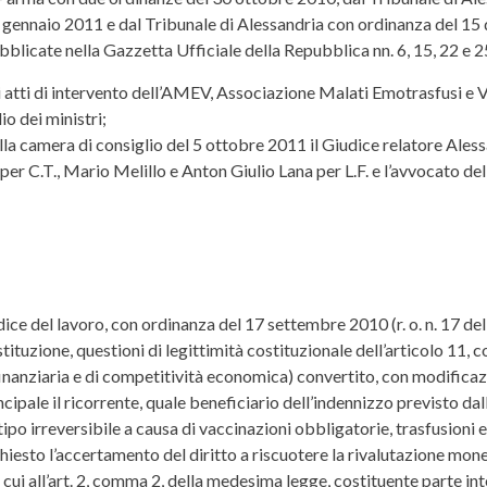
gennaio 2011 e dal Tribunale di Alessandria con ordinanza del 15 d
bblicate nella Gazzetta Ufficiale della Repubblica nn. 6, 15, 22 e 25
hé gli atti di intervento dell’AMEV, Associazione Malati Emotrasfusi e
o dei ministri;
lla camera di consiglio del 5 ottobre 2011 il Giudice relatore Ales
 per C.T., Mario Melillo e Anton Giulio Lana per L.F. e l’avvocato d
dice del lavoro, con ordinanza del 17 settembre 2010 (r. o. n. 17 del 
ituzione, questioni di legittimità costituzionale dell’articolo 11
finanziaria e di competitività economica) convertito, con modificazi
incipale il ricorrente, quale beneficiario dell’indennizzo previsto d
ipo irreversibile a causa di vaccinazioni obbligatorie, trasfusioni
iesto l’accertamento del diritto a riscuotere la rivalutazione monet
 cui all’art. 2, comma 2, della medesima legge, costituente parte in