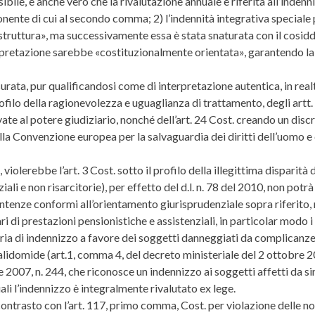
bile, è anche vero che la rivalutazione annuale è riferita all’indenn
nente di cui al secondo comma; 2) l’indennità integrativa special
a struttura», ma successivamente essa è stata snaturata con il cosidd
pretazione sarebbe «costituzionalmente orientata», garantendo la tute
surata, pur qualificandosi come di interpretazione autentica, in re
profilo della ragionevolezza e uguaglianza di trattamento, degli artt.
e al potere giudiziario, nonché dell’art. 24 Cost. creando un discrim
 della Convenzione europea per la salvaguardia dei diritti dell’uomo e
, violerebbe l’art. 3 Cost. sotto il profilo della illegittima disparità
ziali e non risarcitorie), per effetto del d.l. n. 78 del 2010, non po
tenze conformi all’orientamento giurisprudenziale sopra riferito, non
lari di prestazioni pensionistiche e assistenziali, in particolar modo i
ria di indennizzo a favore dei soggetti danneggiati da complicanze d
talidomide (art.1, comma 4, del decreto ministeriale del 2 ottobre
 2007, n. 244, che riconosce un indennizzo ai soggetti affetti da 
i l’indennizzo è integralmente rivalutato ex lege.
contrasto con l’art. 117, primo comma, Cost. per violazione delle nor