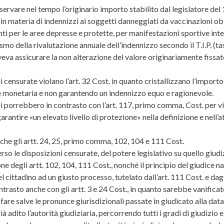
reservare nel tempo l’originario importo stabilito dal legislatore de
 in materia di indennizzi ai soggetti danneggiati da vaccinazioni obb
ti per le aree depresse e protette, per manifestazioni sportive int
smo della rivalutazione annuale dell’indennizzo secondo il T.I.P. (
veva assicurare la non alterazione del valore originariamente fissato
ni censurate violano l’art. 32 Cost. in quanto cristallizzano l’impor
e monetaria e non garantendo un indennizzo equo e ragionevole.
i porrebbero in contrasto con l’art. 117, primo comma, Cost. per vi
antire «un elevato livello di protezione» nella definizione e nell’att
nche gli artt. 24, 25, primo comma, 102, 104 e 111 Cost.
erso le disposizioni censurate, del potere legislativo su quello giud
ne degli artt. 102, 104, 111 Cost., nonché il principio del giudice n
 del cittadino ad un giusto processo, tutelato dall’art. 111 Cost. e d
trasto anche con gli artt. 3 e 24 Cost., in quanto sarebbe vanificato i
l fare salve le pronunce giurisdizionali passate in giudicato alla dat
à adito l’autorità giudiziaria, percorrendo tutti i gradi di giudizi