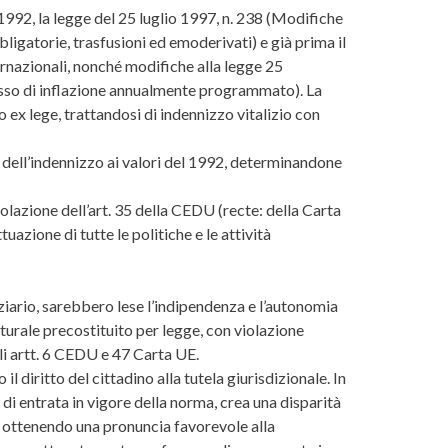
l 1992, la legge del 25 luglio 1997, n. 238 (Modifiche
ligatorie, trasfusioni ed emoderivati) e già prima il
ernazionali, nonché modifiche alla legge 25
tasso di inflazione annualmente programmato). La
 ex lege, trattandosi di indennizzo vitalizio con
to dell’indennizzo ai valori del 1992, determinandone
olazione dell’art. 35 della CEDU (recte: della Carta
uazione di tutte le politiche e le attività
iziario, sarebbero lese l’indipendenza e l’autonomia
aturale precostituito per legge, con violazione
agli artt. 6 CEDU e 47 Carta UE.
l diritto del cittadino alla tutela giurisdizionale. In
a di entrata in vigore della norma, crea una disparità
o e ottenendo una pronuncia favorevole alla