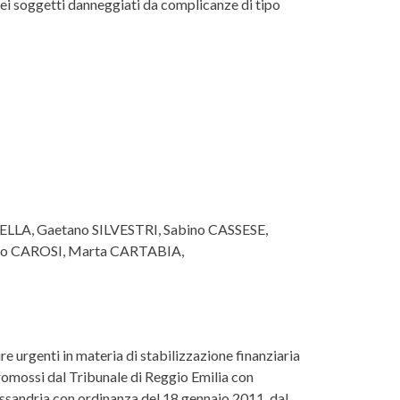
e dei soggetti danneggiati da complicanze di tipo
ELLA, Gaetano SILVESTRI, Sabino CASSESE,
do CAROSI, Marta CARTABIA,
re urgenti in materia di stabilizzazione finanziaria
promossi dal Tribunale di Reggio Emilia con
ssandria con ordinanza del 18 gennaio 2011, dal