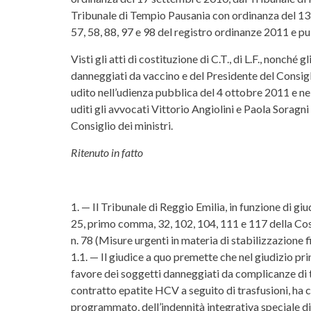
Tribunale di Tempio Pausania con ordinanza del 13 
57, 58, 88, 97 e 98 del registro ordinanze 2011 e pu
Visti gli atti di costituzione di C.T., di L.F., nonc
danneggiati da vaccino e del Presidente del Consigli
udito nell’udienza pubblica del 4 ottobre 2011 e ne
uditi gli avvocati Vittorio Angiolini e Paola Soragni
Consiglio dei ministri.
Ritenuto in fatto
1. — Il Tribunale di Reggio Emilia, in funzione di giu
25, primo comma, 32, 102, 104, 111 e 117 della Cost
n. 78 (Misure urgenti in materia di stabilizzazione 
1.1. — Il giudice a quo premette che nel giudizio pr
favore dei soggetti danneggiati da complicanze di t
contratto epatite HCV a seguito di trasfusioni, ha ch
programmato, dell’indennità integrativa speciale di