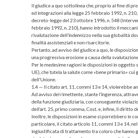
Il giudice a quo sottolinea che, proprio al fine di p
ed integrazioni alla legge 25 febbraio 1992, n. 210,
decreto-legge del 23 ottobre 1996, n. 548 (Interven
febbraio 1992, n. 210), hanno introdotto il meccani
rivalutazione dell’indennizzo nella sua globalità do
finalità assistenziali e non risarcitorie.
Pertanto, ad avviso del giudice a quo, le disposizio
una progressiva erosione a causa della svalutazion
Per le medesime ragioni le disposizioni in oggetto s
UE), che tutela la salute come «bene primario» cui gar
dell’Unione.
1.4 — Il citato art. 11, commi 13 e 14, violerebbe a
Ad avviso del rimettente, stante l’ingerenza, attrav
della funzione giudiziaria, con conseguente violazio
dell’art. 25, primo comma, Cost. e, infine, il diritto
Inoltre, le disposizioni in esame si porrebbero in con
particolare, il citato articolo 11, commi 13 e 14, ne
ingiustificata di trattamento tra coloro che hanno gi