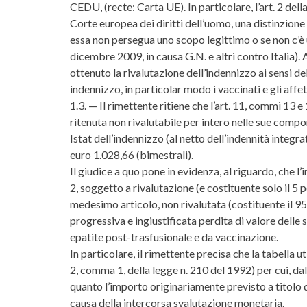
CEDU, (recte: Carta UE). In particolare, l’art. 2 dell
Corte europea dei diritti dell’uomo, una distinzione
essa non persegua uno scopo legittimo o se non c’è 
dicembre 2009, in causa G.N. e altri contro Italia).
ottenuto la rivalutazione dell’indennizzo ai sensi del
indennizzo, in particolar modo i vaccinati e gli aff
1.3. — Il rimettente ritiene che l’art. 11, commi 13 e 1
ritenuta non rivalutabile per intero nelle sue compo
Istat dell’indennizzo (al netto dell’indennità integ
euro 1.028,66 (bimestrali).
Il giudice a quo pone in evidenza, al riguardo, che l
2, soggetto a rivalutazione (e costituente solo il 5
medesimo articolo, non rivalutata (costituente il 9
progressiva e ingiustificata perdita di valore dell
epatite post-trasfusionale e da vaccinazione.
In particolare, il rimettente precisa che la tabella u
2, comma 1, della legge n. 210 del 1992) per cui, da
quanto l’importo originariamente previsto a titolo d
causa della intercorsa svalutazione monetaria.