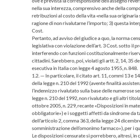
ove è prevista la corresponsione dell’assegno reversi
nella sua interezza, comprensivo anche della compo
retribuzioni al costo della vita «nella sua originari
ragione di non rivalutarne l’importo; 3) questa inter
Cost.
Pertanto, ad avviso del giudice a quo, la norma cen
legislativa con violazione dell’art. 3 Cost. sotto il 
interferendo con funzioni costituzionalmente riservat
cittadini. Sarebbero, poi, violati gli artt. 2, 14, 35
esecutiva in Italia con legge 4 agosto 1955, n. 848.
1.2. — In particolare, il citato art. 11, commi 13 e 14
della legge n. 210 del 1992 (avente finalità assisten
l’indennizzo rivalutato sulla base delle numerose sen
legge n. 210 del 1992, non rivalutato e gli altri tito
ottobre 2005, n. 229, recante «Disposizioni in mate
obbligatorie») e i soggetti affetti da sindrome da 
dell'articolo 2, comma 363, della legge 24 dicembre
somministrazione dell’omonimo farmaco»), per i qual
Le disposizioni censurate si porrebbero, altresì, in 