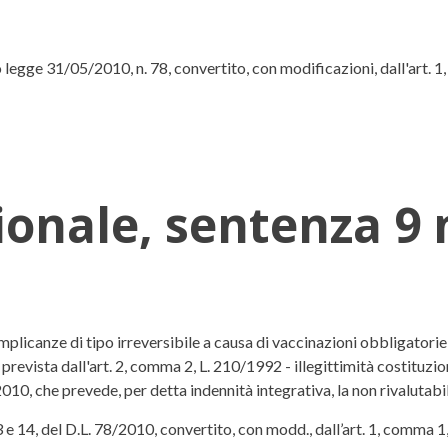
legge 31/05/2010, n. 78, convertito, con modificazioni, dall'art. 1, 
zionale, sentenza 
tenza 9 novembre 2011, n. 293
plicanze di tipo irreversibile a causa di vaccinazioni obbligatorie
 prevista dall'art. 2, comma 2, L. 210/1992 - illegittimità costituzio
010, che prevede, per detta indennità integrativa, la non rivalutabil
3 e 14, del D.L. 78/2010, convertito, con modd., dall’art. 1, comma 1