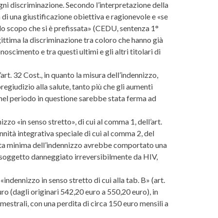
i ogni discriminazione. Secondo l’interpretazione della
 di una giustificazione obiettiva e ragionevole e «se
 lo scopo che si è prefissata» (CEDU, sentenza 1°
gittima la discriminazione tra coloro che hanno già
scimento e tra questi ultimi e gli altri titolari di
l’art. 32 Cost., in quanto la misura dell’indennizzo,
egiudizio alla salute, tanto più che gli aumenti
à nel periodo in questione sarebbe stata ferma ad
zzo «in senso stretto», di cui al comma 1, dell’art.
nnità integrativa speciale di cui al comma 2, del
quota minima dell’indennizzo avrebbe comportato una
el soggetto danneggiato irreversibilmente da HIV,
«indennizzo in senso stretto di cui alla tab. B» (art.
ro (dagli originari 542,20 euro a 550,20 euro), in
mestrali, con una perdita di circa 150 euro mensili a