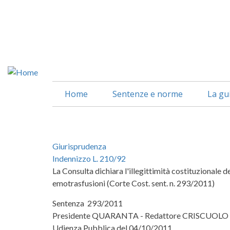
Salta
al
contenuto
principale
Home
Sentenze e norme
La gu
Giurisprudenza
Indennizzo L. 210/92
La Consulta dichiara l'illegittimità costituzionale 
emotrasfusioni (Corte Cost. sent. n. 293/2011)
Sentenza 293/2011
Presidente QUARANTA - Redattore CRISCUOLO
Udienza Pubblica del 04/10/2011