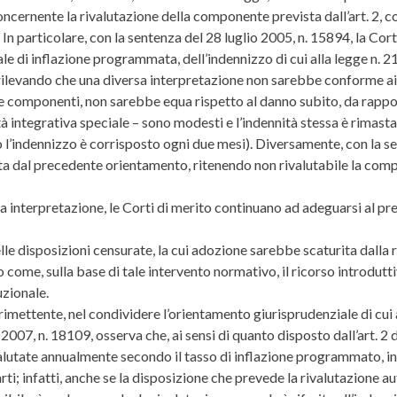
ncernente la rivalutazione della componente prevista dall’art. 2, c
 In particolare, con la sentenza del 28 luglio 2005, n. 15894, la Cor
uale di inflazione programmata, dell’indennizzo di cui alla legge n.
 rilevando che una diversa interpretazione non sarebbe conforme ai p
sue componenti, non sarebbe equa rispetto al danno subito, da rapport
tà integrativa speciale – sono modesti e l’indennità stessa è rimast
to l’indennizzo è corrisposto ogni due mesi). Diversamente, con la 
ata dal precedente orientamento, ritenendo non rivalutabile la compo
ma interpretazione, le Corti di merito continuano ad adeguarsi al 
le disposizioni censurate, la cui adozione sarebbe scaturita dalla rif
o come, sulla base di tale intervento normativo, il ricorso introdutt
uzionale.
l rimettente, nel condividere l’orientamento giurisprudenziale di cui
2007, n. 18109, osserva che, ai sensi di quanto disposto dall’art. 2
utate annualmente secondo il tasso di inflazione programmato, in q
rti; infatti, anche se la disposizione che prevede la rivalutazione 