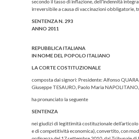
secondo il tasso di inflazione, dell'indennità integr
irreversibile a causa di vaccinazioni obbligatorie,
SENTENZA N. 293
ANNO 2011
REPUBBLICA ITALIANA
IN NOME DEL POPOLO ITALIANO
LA CORTE COSTITUZIONALE
composta dai signori: Presidente: Alfonso QUA
Giuseppe TESAURO, Paolo Maria NAPOLITANO, 
ha pronunciato la seguente
SENTENZA
nei giudizi di legittimità costituzionale dell’artic
e di competitività economica), convertito, con modif
ordinanza del 17 settembre 2010, dal Tribunale di 