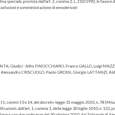
ativa speciale, prevista dall'art. 2, comma 2, L. 210/1992, in favor
 trasfusioni e somministrazione di emoderivati
RANTA; Giudici : Alfio FINOCCHIARO, Franco GALLO, Luigi MAZZ
Alessandro CRISCUOLO, Paolo GROSSI, Giorgio LATTANZI, Al
olo 11, commi 13 e 14, del decreto-legge 31 maggio 2010, n. 78 (Misu
icazioni, dall’art. 1, comma 1, della legge 30 luglio 2010, n. 122, 
Parma con due ordinanze del 30 ottobre 2010, dal Tribunale di Ale