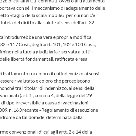
izzo di cui all’art. 1, comma 1, ovvero al trattamento
e portava con sé il meccanismo di adeguamento delle
etto «taglio della scala mobile», per cui non c’è
la del diritto alla salute ai sensi dell’art. 32
altà introdurrebbe una vera e propria modifica
 32 e 117 Cost., degli artt. 101, 102 e 104 Cost.,
ine nella tutela giudiziaria riservata a tutti i
 delle libertà fondamentali, ratificata e resa
 di trattamento tra coloro il cui indennizzo ai sensi
trà essere rivalutato e coloro che percepiscono
ché tra i titolari di indennizzo, ai sensi della
 vaccinati (art. 1 , comma 4, della legge del 29
i tipo irreversibile a causa di vaccinazioni
 2009, n. 163 recante «Regolamento di esecuzione
sindrome da talidomide, determinata dalla
me convenzionali di cui agli artt. 2 e 14 della