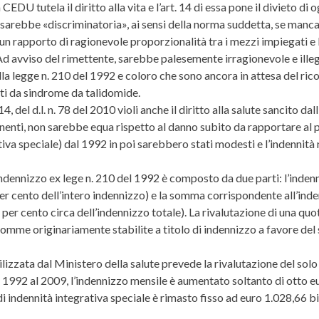
a CEDU tutela il diritto alla vita e l’art. 14 di essa pone il divieto d
 sarebbe «discriminatoria», ai sensi della norma suddetta, se manca
un rapporto di ragionevole proporzionalità tra i mezzi impiegati e
 Ad avviso del rimettente, sarebbe palesemente irragionevole e ille
la legge n. 210 del 1992 e coloro che sono ancora in attesa del ricono
etti da sindrome da talidomide.
4, del d.l. n. 78 del 2010 violi anche il diritto alla salute sancito dal
nenti, non sarebbe equa rispetto al danno subito da rapportare al pr
rativa speciale) dal 1992 in poi sarebbero stati modesti e l’indennit
’indennizzo ex lege n. 210 del 1992 è composto da due parti: l’indenni
 per cento dell’intero indennizzo) e la somma corrispondente all’inde
5 per cento circa dell’indennizzo totale). La rivalutazione di una 
e somme originariamente stabilite a titolo di indennizzo a favore d
tilizzata dal Ministero della salute prevede la rivalutazione del solo 
l 1992 al 2009, l’indennizzo mensile è aumentato soltanto di otto eu
i indennità integrativa speciale è rimasto fisso ad euro 1.028,66 bi