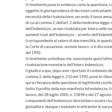
Il rimettente pone in evidenza come la questione, co
oggetto in giurisprudenza di decisioni contrastanti.
necessità della rivalutazione, secondo il tasso ann
di cui al comma 2, dell’art. 2 della medesima legge,
dell’indennizzo, se non rivalutata per intero nelle 
aumenti Istat dell’indennizzo – al netto dell’indenni
(corrispondente al valore di due mensilità, in quan
la Corte di cassazione, sezione lavoro, si è discost
del 1992.
Il rimettente sottolinea che, nonostante quest’ulti
rivalutazione monetaria dell’intero indennizzo.
Il giudice a quo, dopo aver riportato il contenuto del
comma 2, della legge n. 210 del 1992, pone in riliev
qui la rilevanza della questione di legittimità costit
Sotto il profilo della non manifesta infondatezza, i
lavoro, del 28 luglio 2005, n. 15894 e del 27 agosto 
componenti dell’indennizzo dovrebbero essere rival
globalità e, dunque, rivalutato in entrambe le sue pa