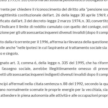
rrente per chiedere il riconoscimento del diritto alla “pensione soc
legittimità costituzionale dell’art. 26 della legge 30 aprile 1969,
cato dall’art. 3 del decreto-legge 2 marzo 1974, n. 30, convertito n
ell’indicare il limite di reddito cumulato con quello del coniuge, o
one per gli ultrasessantacinquenni divenuti invalidi (dopo il com
ato dalla ricorrente per il 1996, afferma la rilevanza della questione
ile anche “nelle ipotesi in cui l’aspirante al trattamento sociale s
o e singolo.
ugnato art. 3, comma 6, della legge n. 335 del 1995, che ha riform
on l’assegno sociale, avrebbe illegittimamente omesso di preved
getti ultrasessantacinquenni indigenti divenuti invalidi dopo il co
rincìpi affermati nella citata sentenza n. 88 del 1992, secondo la q
vedano normalmente scemate le proprie energie per la vecchiaia, s
attendere in piena autonomia alle attività e alle occupazioni propri