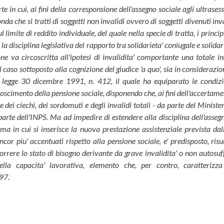
e in cui, ai fini della corresponsione dell'assegno sociale agli ultrases
nda che si tratti di soggetti non invalidi ovvero di soggetti divenuti inv
l limite di reddito individuale, del quale nella specie di tratta, i princ
' la disciplina legislativa del rapporto tra solidarieta' coniugale e solida
ione va circoscritta all'ipotesi di invalidita' comportante una totale 
l caso sottoposto alla cognizione del giudice 'a quo', sia in considerazi
a legge 30 dicembre 1991, n. 412, il quale ha equiparato le condizio
conoscimento della pensione sociale, disponendo che, ai fini dell'accertam
ne dei ciechi, dei sordomuti e degli invalidi totali - da parte del Minister
 parte dell'INPS. Ma ad impedire di estendere alla disciplina dell'asseg
rma in cui si inserisce la nuova prestazione assistenziale prevista d
ncor piu' accentuati rispetto alla pensione sociale, e' predisposto, risu
rere lo stato di bisogno derivante da grave invalidita' o non autosuff
ella capacita' lavorativa, elemento che, per contro, caratterizza 
97.