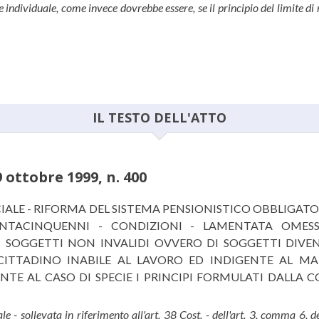
e individuale, come invece dovrebbe essere, se il principio del limite d
IL TESTO DELL'ATTO
 ottobre 1999, n. 400
enza 29 ottobre 1999, n. 400
SOCIALE - RIFORMA DEL SISTEMA PENSIONISTICO OBBLIG
SANTACINQUENNI - CONDIZIONI - LAMENTATA OMESS
I SOGGETTI NON INVALIDI OVVERO DI SOGGETTI DIVENU
CITTADINO INABILE AL LAVORO ED INDIGENTE AL MAN
NTE AL CASO DI SPECIE I PRINCIPI FORMULATI DALLA 
ale - sollevata in riferimento all'art. 38 Cost. - dell'art. 3, comma 6