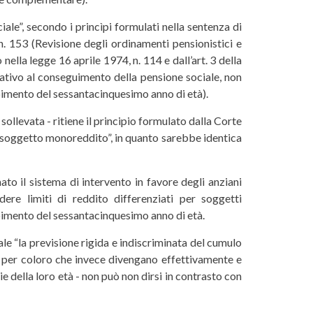
iale”, secondo i princìpi formulati nella sentenza di
 n. 153 (Revisione degli ordinamenti pensionistici e
ella legge 16 aprile 1974, n. 114 e dall’art. 3 della
stativo al conseguimento della pensione sociale, non
pimento del sessantacinquesimo anno di età).
 sollevata - ritiene il principio formulato dalla Corte
ia soggetto monoreddito”, in quanto sarebbe identica
ato il sistema di intervento in favore degli anziani
ere limiti di reddito differenziati per soggetti
mpimento del sessantacinquesimo anno di età.
uale “la previsione rigida e indiscriminata del cumulo
ia per coloro che invece divengano effettivamente e
e della loro età - non può non dirsi in contrasto con