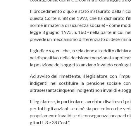
Il procedimento
a quo
è stato instaurato dalla rico
questa Corte n. 88 del 1992, che ha dichiarato l’il
norme in materia di sicurezza sociale) - come modifi
legge 3 giugno 1975, n. 160 - nella parte in cui, n
prevede un meccanismo differenziato di determinazi
Il giudice
a quo
- che, in relazione al reddito dichiar
nel dispositivo della decisione menzionata applicab
la posizione del soggetto anziano invalido coniugat
Ad avviso del rimettente, il legislatore, con l’imp
indigenti, nel sostituire la pensione sociale c
ultrasessantacinquenni indigenti non invalidi e sog
Il legislatore, in particolare, avrebbe disatteso i p
per tutti gli anziani - e cioè sia per coloro che 
propriamente invalidi, e di conseguenza incapaci di 
gli artt. 3 e 38 Cost.”.