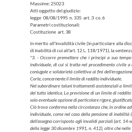
Massime: 25023
Atti oggetto del giudizio:
legge 08/08/1995 n. 335 art. 3 co. 6
Parametri costituzionali:
Costituzione art. 38
In merito all'invalidità civile (in particolare alla 
di inabilità di cui all'art. 12 L. 118/1971), la senten
"3. - Occorre premettere che i princìpi a suo tempo 
individuale, di cui si tratta nel procedimento civile a
coniugale e solidarietà collettiva ai fini dell'erogazion
Corte, concernente il limite di reddito individuale.
Nel subordinare taluni trattamenti assistenziali a limiti 
del tutto identica. La previsione di un limite di reddito
solo eventuale opzione di particolare rigore, giustificat
Ciò trova conferma nella circostanza che, in ordine ad al
individuale, come nel caso della pensione di inabilità 
dell'assegno corrisposto agli invalidi parziali (art. 14-
della legge 30 dicembre 1991, n. 412), oltre che nelle i