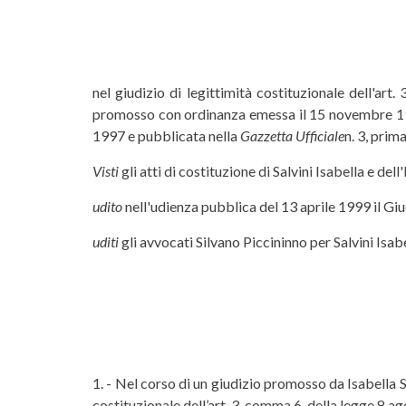
nel giudizio di legittimità costituzionale dell'a
promosso con ordinanza emessa il 15 novembre 1997 
1997 e pubblicata nella
Gazzetta Ufficiale
n. 3, prim
Visti
gli atti di costituzione di Salvini Isabella e del
udito
nell'udienza pubblica del 13 aprile 1999 il Gi
uditi
gli avvocati Silvano Piccininno per Salvini Isab
1. - Nel corso di un giudizio promosso da Isabella Sal
costituzionale dell’art. 3, comma 6, della legge 8 