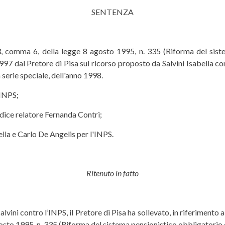
SENTENZA
rt. 3, comma 6, della legge 8 agosto 1995, n. 335 (Riforma del si
dal Pretore di Pisa sul ricorso proposto da Salvini Isabella contr
a serie speciale, dell'anno 1998.
l'INPS;
udice relatore Fernanda Contri;
ella e Carlo De Angelis per l'INPS.
Ritenuto in fatto
vini contro l’INPS, il Pretore di Pisa ha sollevato, in riferimento a
agosto 1995, n. 335 (Riforma del sistema pensionistico obbligatori