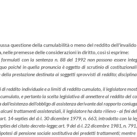
discussa questione della cumulabilità o meno del reddito dell'invali
za, nelle premesse delle considerazioni in diritto, così si esprime:
formulati con la sentenza n. 88 del 1992 non possono essere integra
 quo poiché in quella pronuncia è oggetto di scrutinio di costituzionalit
e della prestazione destinata ai soggetti sprovvisti di reddito; discipli
di reddito individuale e a limiti di reddito cumulato, il legislatore mostr
 cumulato, e pertanto la scelta legislativa di annettere al reddito del co
a dall'esistenza dell'obbligo di assistenza derivante dal rapporto coniuga
cuni trattamenti assistenziali, il legislatore ha dato rilievo - ai fini del
(art. 14-septies del d.-l. 30 dicembre 1979, n. 663, introdotto con la 
septies del citato decreto-legge; art. 9 del d.-l. 22 dicembre 1981, n. 79
potesi di pensione sociale sostitutiva dei predetti trattamenti; mentre i