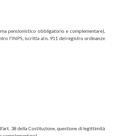
stema pensionistico obbligatorio e complementare),
o l'INPS, iscritta al n. 911 del registro ordinanze
ll’art. 38 della Costituzione, questione di legittimità
o e complementare).