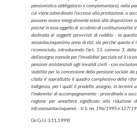
pensionistico obbligatorio e complementare), nella part
cui viene subordinato l'accesso alla prestazione, a seco
possono essere integralmente estesi alle disposizioni su
poiche' in essa oggetto di scrutinio di costituzionalita' e
destinata ai soggetti sprovvisti di reddito - la quest
sessantacinquesimo anno di eta', sia perche' questo e' i
riconosciuto, introducendo l'art. 13, comma 3, dell
dell'assegno mensile per l'invalidita' parziale ed il ri
pensioni assistenziali agli invalidi civili - con esclusio
stabilito per la concessione della pensione sociale da
citata e' soprattutto il quadro complessivo della rifo
indigenza, per i quali il predetto assegno, in termini a
l'indennita' di accompagnamento - preordinate a soccor
ragione per annettere significato alla riduzione d
infrasessantacinquenni. - V. S. nn. 196/1995 e 127/19
(in G.U. 3.11.1999)