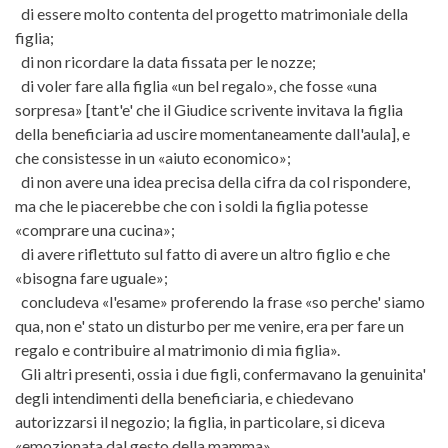
di essere molto contenta del progetto matrimoniale della
figlia;
di non ricordare la data fissata per le nozze;
di voler fare alla figlia «un bel regalo», che fosse «una
sorpresa» [tant'e' che il Giudice scrivente invitava la figlia
della beneficiaria ad uscire momentaneamente dall'aula], e
che consistesse in un «aiuto economico»;
di non avere una idea precisa della cifra da col rispondere,
ma che le piacerebbe che con i soldi la figlia potesse
«comprare una cucina»;
di avere riflettuto sul fatto di avere un altro figlio e che
«bisogna fare uguale»;
concludeva «l'esame» proferendo la frase «so perche' siamo
qua, non e' stato un disturbo per me venire, era per fare un
regalo e contribuire al matrimonio di mia figlia».
Gli altri presenti, ossia i due figli, confermavano la genuinita'
degli intendimenti della beneficiaria, e chiedevano
autorizzarsi il negozio; la figlia, in particolare, si diceva
«emozionata dal gesto della mamma».