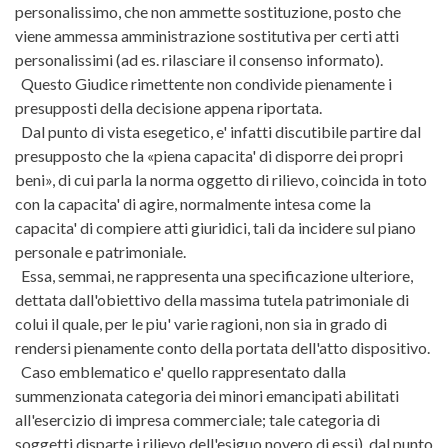
personalissimo, che non ammette sostituzione, posto che
viene ammessa amministrazione sostitutiva per certi atti
personalissimi (ad es. rilasciare il consenso informato).
Questo Giudice rimettente non condivide pienamente i
presupposti della decisione appena riportata.
Dal punto di vista esegetico, e' infatti discutibile partire dal
presupposto che la «piena capacita' di disporre dei propri
beni», di cui parla la norma oggetto di rilievo, coincida in toto
con la capacita' di agire, normalmente intesa come la
capacita' di compiere atti giuridici, tali da incidere sul piano
personale e patrimoniale.
Essa, semmai, ne rappresenta una specificazione ulteriore,
dettata dall'obiettivo della massima tutela patrimoniale di
colui il quale, per le piu' varie ragioni, non sia in grado di
rendersi pienamente conto della portata dell'atto dispositivo.
Caso emblematico e' quello rappresentato dalla
summenzionata categoria dei minori emancipati abilitati
all'esercizio di impresa commerciale; tale categoria di
soggetti disparte i rilievo dell'esiguo novero di essi), dal punto