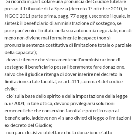
Si ricorda in particolare una pronuncia del Giudice tutelare
presso il Tribunale di La Spezia (decreto 1° ottobre 2010, in
NGCC 2011 parte prima, pagg. 77 e sgg.), secondo il quale, in
sintesi: il beneficiario di amministrazione di' sostegno, se
pure puo' venire limitato nella sua autonomia negoziale, non di
meno non diviene mai formalmente incapace (non si
pronunzia sentenza costitutiva di limitazione totale o parziale
della capacita');
devesi ritenere che sicuramente nell'amministrazione di
sostegno il beneficiario possa liberamente fare donazione,
salvo che il giudice ritenga di dover inserire nel decreto la
limitazione a tale facolta', ex art. 411, comma 4 del codice
civile;
cio' sulla base dello spirito e della impostazione della legge
n. 6/2004; in tale ottica, devono privilegiarsi soluzioni
ermeneutiche che conservino facolta' e poteri in capo al
beneficiario, laddove non vi siano divieti di legge o limitazioni
ex decreto del Giudice;
non pare decisivo obiettare che la donazione e' atto