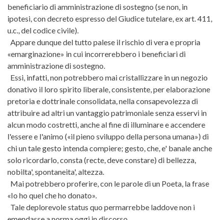
beneficiario di amministrazione di sostegno (se non, in
ipotesi, con decreto espresso del Giudice tutelare, ex art. 411,
u.c., del codice civile).
Appare dunque del tutto palese il rischio di vera e propria
«emarginazione» in cui incorrerebbero i beneficiari di
amministrazione di sostegno.
Essi, infatti, non potrebbero mai cristallizzare in un negozio
donativo il loro spirito liberale, consistente, per elaborazione
pretoria e dottrinale consolidata, nella consapevolezza di
attribuire ad altri un vantaggio patrimoniale senza esservi in
alcun modo costretti, anche al fine di illuminare e accendere
l'essere e l'animo («il pieno sviluppo della persona umana») di
chi un tale gesto intenda compiere; gesto, che, e' banale anche
solo ricordarlo, consta (recte, deve constare) di bellezza,
nobilta', spontaneita', altezza.
Mai potrebbero proferire, con le parole di un Poeta, la frase
«Io ho quel che ho donato».
Tale deplorevole status quo permarrebbe laddove non i
emendasse a norma oggi in discorso.