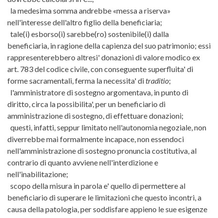
la medesima somma andrebbe «messa a riserva»
nell'interesse dell'altro figlio della beneficiaria;
tale(i) esborso(i) sarebbe(ro) sostenibile(i) dalla
beneficiaria, in ragione della capienza del suo patrimonio; essi
rappresenterebbero altresi' donazioni di valore modico ex
art. 783 del codice civile, con conseguente superfluita' di
forme sacramentali, ferma la necessita' di
traditio
;
l'amministratore di sostegno argomentava, in punto di
diritto, circa la possibilita', per un beneficiario di
amministrazione di sostegno, di effettuare donazioni;
questi, infatti, seppur limitato nell'autonomia negoziale, non
diverrebbe mai formalmente incapace, non essendoci
nell'amministrazione di sostegno pronuncia costitutiva, al
contrario di quanto avviene nell'interdizione e
nell'inabilitazione;
scopo della misura in parola e' quello di permettere al
beneficiario di superare le limitazioni che questo incontri, a
causa della patologia, per soddisfare appieno le sue esigenze