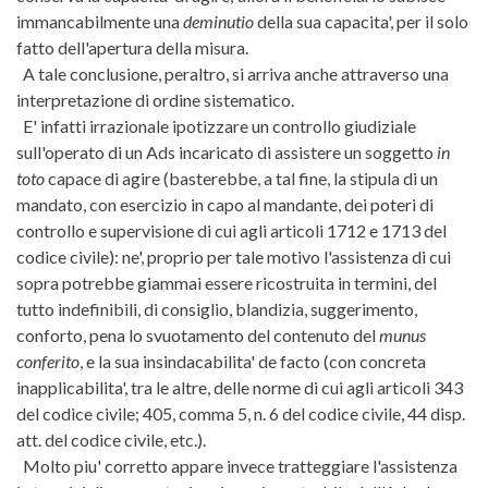
immancabilmente una
deminutio
della sua capacita', per il solo
fatto dell'apertura della misura.
A tale conclusione, peraltro, si arriva anche attraverso una
interpretazione di ordine sistematico.
E' infatti irrazionale ipotizzare un controllo giudiziale
sull'operato di un Ads incaricato di assistere un soggetto
in
toto
capace di agire (basterebbe, a tal fine, la stipula di un
mandato, con esercizio in capo al mandante, dei poteri di
controllo e supervisione di cui agli articoli 1712 e 1713 del
codice civile): ne', proprio per tale motivo l'assistenza di cui
sopra potrebbe giammai essere ricostruita in termini, del
tutto indefinibili, di consiglio, blandizia, suggerimento,
conforto, pena lo svuotamento del contenuto del
munus
conferito
, e la sua insindacabilita' de facto (con concreta
inapplicabilita', tra le altre, delle norme di cui agli articoli 343
del codice civile; 405, comma 5, n. 6 del codice civile, 44 disp.
att. del codice civile, etc.).
Molto piu' corretto appare invece tratteggiare l'assistenza