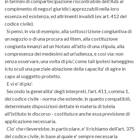
in termini di compartecipazione riscontrabile dell'Ads al
compimento di negozi giuridici apprezzabili nella loro
essenza ed esistenza, ed altrimenti invalidi (ex art. 412 del
codice civile).
Si pensi, in via di esempio, alla sottoscrizione congiuntiva di
un negozio o di una procura ad litem, alla costituzione
congiunta innanzi ad un Notaio all'atto di una stipula, alla
compresenza dei medesimi ad un'udienza, e cosi via: non
senza osservare, una volta di piu', come tali ipotesi lumeggino
ictu oculi una parziale ablazione della capacita' di agire in
capo al soggetto protetto.
E vi e' di piu'.
Secondo la generalita' degli interpreti, l'art. 411, comma 1,
del codice civile - norma che estende, in quanto compatibili,
determinate disposizioni dettate in materia di tutela
all'istituto in discorso - costituisce anche essa previsione di
applicazione necessaria.
Cio' che rileverebbe, in particolare, e' il richiamo dell'art. 375
del codice civile, in base al quale e' sempre necessaria