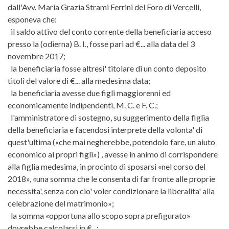
dall'Avv. Maria Grazia Strami Ferrini del Foro di Vercelli,
esponeva che:
il saldo attivo del conto corrente della beneficiaria acceso
presso la (odierna) B. I., fosse pari ad €... alla data del 3
novembre 2017;
la beneficiaria fosse altresi' titolare di un conto deposito
titoli del valore di €... alla medesima data;
la beneficiaria avesse due figli maggiorenni ed
economicamente indipendenti, M. C. e F. C.;
l'amministratore di sostegno, su suggerimento della figlia
della beneficiaria e facendosi interprete della volonta' di
quest'ultima («che mai negherebbe, potendolo fare, un aiuto
economico ai propri figli») , avesse in animo di corrispondere
alla figlia medesima, in procinto di sposarsi «nel corso del
2018», «una somma che le consenta di far fronte alle proprie
necessita', senza con cio' voler condizionare la liberalita' alla
celebrazione del matrimonio»;
la somma «opportuna allo scopo sopra prefigurato»
dovrebbe calcolarsi in €...;