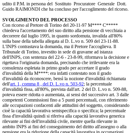
udito il P.M. in persona del Sostituto Procuratore Generale Dott.
Guido RAIMONDI che ha concluso per l'accoglimento del ricorso.
SVOLGIMENTO DEL PROCESSO
Con ricorso al Pretore di Torino del 20-11-97 M**** C*****
chiedeva l'accertamento del suo diritto alla pensione di vecchiaia a
decorrere dal luglio 1995, in quanto sordomuta, invalida all'80%
sulla base della tabella allegata al D. L.vo n. 509 del 23-11-88.
L'INPS contrastava la domanda, ma il Pretore l'accoglieva. Il
Tribunale di Torino, investito in sede di gravame ad istanza
dell'INPS, con sentenza del 22-6 - 23-8-99, riformava la decisione e
rigettava l'originaria domanda, precisando che irrilevante era la
consulenza espletata in primo grado per accertare il grado
d'invalidità della M****: era infatti contestato non il grado
d'invalidità da riconoscere, bensì la nozione d'invalidità richiamata
dell'
art. 1, comma 8 , del D. L.vo n. 503-92
; la percentuale
d'invalidità fissa, all'80%, prevista dall'art. 2 del D. L.vo n. 509-88,
poteva essere ridotta o aumentata, ai sensi del successivo art. 3 dalle
competenti Commissioni fino a 5 punti percentuali, con riferimento
alle occupazioni confacenti alle attitudini del soggetto, considerando
cioè la capacità lavorativa semispecifica o specifica; la percentuale
fissa d'invalidità quindi si riferiva alla capacità lavorativa generica
rilevante ai fini dell'invalidità civile, mentre quella rilevante in
ambito INPS ai fini del conseguimento del diritto all'assegno o alla
pensione era la riduzione della capacità lavorativa in occupazioni