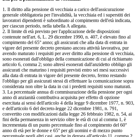
1. Il diritto alla pensione di vecchiaia a carico dell'assicurazione
generale obbligatoria per l'invalidità, la vecchiaia ed i superstiti dei
lavoratori dipendenti è subordinato al compimento dell'età indicata,
per ciascun periodo, nella tabella A allegata.
2. Il limite di età previsto per l'applicazione delle disposizioni
contenute nell'art. 6, L. 29 dicembre 1990, n. 407, è elevato fino al
compimento del 65° anno; gli assicurati che alla data di entrata in
vigore del presente decreto prestano ancora attività lavorativa, pur
avendo maturato i requisiti per aver diritto alla pensione di vecchiaia,
sono esonerati dall'obbligo della comunicazione di cui al richiamato
articolo 6, comma 2; sono altresì esonerati dall'anzidetto obbligo gli
assicurati che maturino i requisiti previsti entro sei mesi successivi
alla data di entrata in vigore del presente decreto, fermo restando
l'obbligo per gli assicurati stessi di effettuare la comunicazione sopra
considerata non oltre la data in cui i predetti requisiti sono maturati.
3. La percentuale annua di commisurazione della pensione per ogni
anno di anzianità contributiva acquisita per effetto di opzione
esercitata ai sensi dell'articolo 4 della legge 9 dicembre 1977, n. 903,
e dell'articolo 6 del decreto-legge 22 dicembre 1981, n. 791,
convertito con modificazioni dalla legge 26 febbraio 1982, n. 54, ai
fini della permanenza in servizio oltre le età di cui al comma 1, è
incrementata di un punto percentuale fino al compimento del 60°
anno di età per le donne e 65° per gli uomini e di mezzo punto
percentuale negli altri casi, anche in deroga all'articolo 11, comma 2,