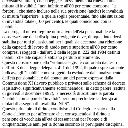
circostanza, infatti, che la legge espressamente dia rilievo a una
misura di invalidità "non inferiore all'80 per cento comporta, "a
fortiori", che siano incluso nella sua previsione (anche) le invalidità
di misura "superiore" a quella soglia percentuale, fino alle situazioni
di invalidità totale (100 per cento), le quali coincidono con la
inabilità.
La deroga al nuovo regime normativo dell'età pensionabile e la
conservazione della disciplina previgente deve, dunque, intendersi
stabilita per tutti gli assicurati per i quali sia accertata una riduzione
della capacità di lavoro di grado pari o superiore all'80 per cento,
compresi i soggetti - dall'art. 2 della legge n. 222 del 1984 definiti
inabili - che tale capacità abbiano perduto interamente.
Questa ricostruzione della "voluntas legis" è confortata dal testo
dell'art. 3 della legge delega n. 421 del 1992, il quale espressamente
indicava gli "inabili" come soggetti da escludere dall'innalzamento
dell'età pensionabile, e dal contenuto del parere espresso dalla
Commissione XI (lavoro pubblico e privato) sullo schema di decreto
legislativo, significativamente sottolineandosi, in detto parere (seduta
di giovedì 3 dicembre 1992), la necessità di sostituire la parola
"inabili" con la parola "invalidi" per non precludere la deroga ai
titolari di assegno di invalidità INPS".
Questo principio di diritto, condiviso dal Collegio, è stato dalla
Corte elaborato per affermare che, conseguendosi il diritto a
pensione di vecchiaia all'età di sessant'anni per l'uomo e di
cinquantacinque anni per la donna secondo la previgente disciplina,