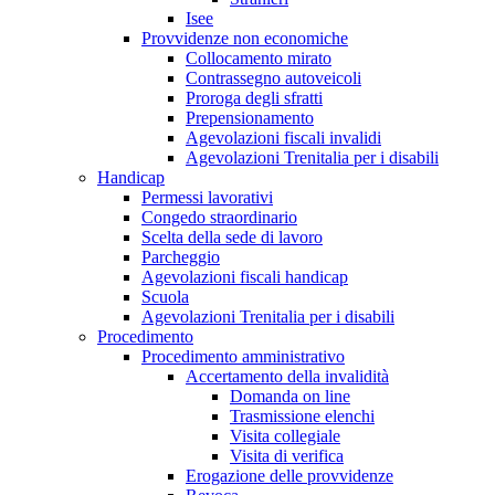
Isee
Provvidenze non economiche
Collocamento mirato
Contrassegno autoveicoli
Proroga degli sfratti
Prepensionamento
Agevolazioni fiscali invalidi
Agevolazioni Trenitalia per i disabili
Handicap
Permessi lavorativi
Congedo straordinario
Scelta della sede di lavoro
Parcheggio
Agevolazioni fiscali handicap
Scuola
Agevolazioni Trenitalia per i disabili
Procedimento
Procedimento amministrativo
Accertamento della invalidità
Domanda on line
Trasmissione elenchi
Visita collegiale
Visita di verifica
Erogazione delle provvidenze