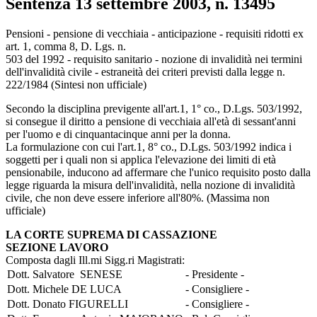
Sentenza 13 settembre 2003, n. 13495
Corte di Cassazione, Sezione Lavoro, Sent
Pensioni - pensione di vecchiaia - anticipazione - requisiti ridotti ex
art. 1, comma 8, D. Lgs. n.
503 del 1992 - requisito sanitario - nozione di invalidità nei termini
dell'invalidità civile - estraneità dei criteri previsti dalla legge n.
222/1984 (Sintesi non ufficiale)
Secondo la disciplina previgente all'art.1, 1° co., D.Lgs. 503/1992,
si consegue il diritto a pensione di vecchiaia all'età di sessant'anni
per l'uomo e di cinquantacinque anni per la donna.
La formulazione con cui l'art.1, 8° co., D.Lgs. 503/1992 indica i
soggetti per i quali non si applica l'elevazione dei limiti di età
pensionabile, inducono ad affermare che l'unico requisito posto dalla
legge riguarda la misura dell'invalidità, nella nozione di invalidità
civile, che non deve essere inferiore all'80%. (Massima non
ufficiale)
LA CORTE SUPREMA DI CASSAZIONE
SEZIONE LAVORO
Composta dagli Ill.mi Sigg.ri Magistrati:
Dott. Salvatore SENESE
- Presidente -
Dott. Michele DE LUCA
- Consigliere -
Dott. Donato FIGURELLI
- Consigliere -