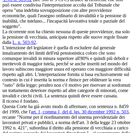
può essere condivisa l'interpretazione accolta dal Tribunale che
opera "una indebita sovrapposizione con altre provvidenze
economiche, quali l'assegno ordinario di invalidità e la pensione di
inabilità, che tutelano... l'incapacità lavorativa totale o parziale del
soggetto".
La ricorrente non ha chiesto nessuna di queste provvidenze, ma solo
la pensione di vecchiaia, anticipata rispetto alle nuove regole fissate
dalla
L. n. 503-92
.
L'intenzione del legislatore è quella di escludere dal generale
innalzamento dei limiti dell'età pensionistica coloro che sono
comunque invalidi in misura superiore all'80% e quindi più deboli e
meritevoli di maggior tutela, perché se anche inseriti nel mondo del
lavoro subiscono maggiore usura ed operano con maggiore difficoltà
rispetto agli altri. L'interpretazione fornita si basa esclusivamente sul
contesto in cui è inserita la norma e finisce per obliterare la vera
"ratio" della legge; peraltro non c'è motivo per riservare ai sordomuti
un trattamento deteriore rispetto ad altre categorie di minorati, come
invalidi e ciechi civili. La sentenza quindi deve essere cassata.
Il ricorso è fondato.
Questa Corte ha già avuto modo di affermare, con sentenza n. 8459
del 1999, che l'
art. 1, comma 1, del d. lgs. 30 dicembre 1992 n. 503
,
recante "Norme per il riordinamento del sistema previdenziale dei
lavoratori privati e pubblici, a norma dell'art. 3 della legge 23 ottobre
1992 n. 421", subordina il diritto alla pensione di vecchiaia a carico