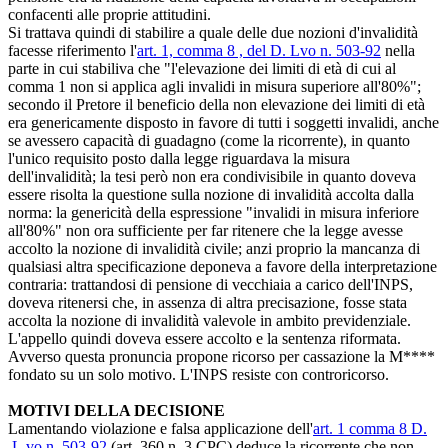
confacenti alle proprie attitudini.
Si trattava quindi di stabilire a quale delle due nozioni d'invalidità
facesse riferimento l'
art. 1, comma 8 , del D. Lvo n. 503-92
nella
parte in cui stabiliva che "l'elevazione dei limiti di età di cui al
comma 1 non si applica agli invalidi in misura superiore all'80%";
secondo il Pretore il beneficio della non elevazione dei limiti di età
era genericamente disposto in favore di tutti i soggetti invalidi, anche
se avessero capacità di guadagno (come la ricorrente), in quanto
l'unico requisito posto dalla legge riguardava la misura
dell'invalidità; la tesi però non era condivisibile in quanto doveva
essere risolta la questione sulla nozione di invalidità accolta dalla
norma: la genericità della espressione "invalidi in misura inferiore
all'80%" non ora sufficiente per far ritenere che la legge avesse
accolto la nozione di invalidità civile; anzi proprio la mancanza di
qualsiasi altra specificazione deponeva a favore della interpretazione
contraria: trattandosi di pensione di vecchiaia a carico dell'INPS,
doveva ritenersi che, in assenza di altra precisazione, fosse stata
accolta la nozione di invalidità valevole in ambito previdenziale.
L'appello quindi doveva essere accolto e la sentenza riformata.
Avverso questa pronuncia propone ricorso per cassazione la M****
fondato su un solo motivo. L'INPS resiste con controricorso.
MOTIVI DELLA DECISIONE
Lamentando violazione e falsa applicazione dell'
art. 1 comma 8 D.
L.vo n. 503-92
(art. 360 n. 3 CPC) deduce la ricorrente che non