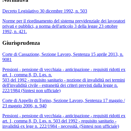
Decreto Legislativo 30 dicembre 1992, n. 503
Norme per il riordinamento del sistema previdenziale dei lavoratori
privati e pubblici, a norma dell'articolo 3 della legge 23 ottobre
1992, n. 421.
Giurisprudenza
Corte di Cassazione, Sezione Lavoro, Sentenza 15 aprile 2013, n.
9081
Pensioni - pensione di vecchiaia - anticipazione - requisiti ridotti ex
art. 1, comma 8, D. Lgs. n.
503 del 1992 - requisito sanitario - nozione di invalidità nei termini
dell'invalidità civile - estraneità dei criteri previsti dalla legge n.
222/1984 (Sintesi non ufficiale)
Corte di Appello di Torino, Sezione Lavoro, Sentenza 17 maggio /
23 maggio 2006, n. 940
Pensioni - pensione di vecchiaia - anticipazione - requisiti ridotti ex
art. 1, comma 8, D. Lgs. n. 503 del 1992 - requisito sanitario -
invalidità ex lege n. 222/1984 - necessità. (Sintesi non ufficiale)