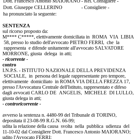
Dott. Francesco Antonio MAIORANO
- Rel. Consigliere -
Dott. Giuseppe CELLERINO
- Consigliere -
ha pronunciato la seguente:
SENTENZA
sul ricorso proposto da:
M**** C*****, elettivamente domiciliata in ROMA VIA LIBIA
58, presso lo studio dell'avvocato PIETRO FERRI, che la
rappresenta e difende unitamente all'avvocato SALVATORE
MORRONE, giusta delega in atti;
- ricorrente -
contro
I.N.P.S. - ISTITUTO NAZIONALE DELLA PREVIDENZA
SOCIALE, in persona del legale rappresentante pro tempore,
elettivamente domiciliato in ROMA VIA DELLA FREZZA 17,
presso l'Avvocatura Centrale dell'Istituto, rappresentato e difeso
dagli avvocati CARLO DE ANGELIS, MICHELE DI LULLO,
giusta delega in atti;
- controricorrente -
avverso la sentenza n. 4480-99 del Tribunale di TORINO,
depositata il 23-08-99 R.G.N. 66-99;
udita la relazione della causa svolta nella pubblica udienza del
11-10-02 dal Consigliere Dott. Francesco Antonio MAIORANO;
udito l'Avvocato FERRI;