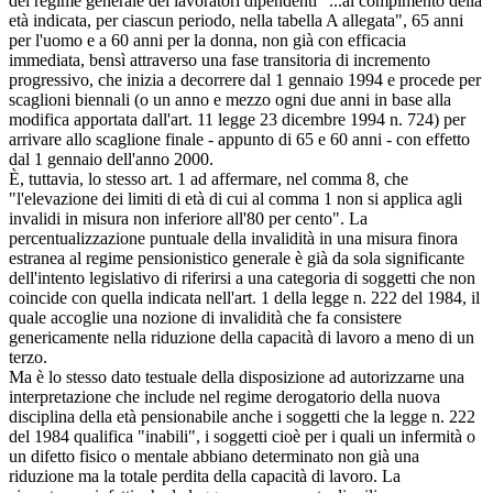
del regime generale dei lavoratori dipendenti "...al compimento della
età indicata, per ciascun periodo, nella tabella A allegata", 65 anni
per l'uomo e a 60 anni per la donna, non già con efficacia
immediata, bensì attraverso una fase transitoria di incremento
progressivo, che inizia a decorrere dal 1 gennaio 1994 e procede per
scaglioni biennali (o un anno e mezzo ogni due anni in base alla
modifica apportata dall'art. 11 legge 23 dicembre 1994 n. 724) per
arrivare allo scaglione finale - appunto di 65 e 60 anni - con effetto
dal 1 gennaio dell'anno 2000.
È, tuttavia, lo stesso art. 1 ad affermare, nel comma 8, che
"l'elevazione dei limiti di età di cui al comma 1 non si applica agli
invalidi in misura non inferiore all'80 per cento". La
percentualizzazione puntuale della invalidità in una misura finora
estranea al regime pensionistico generale è già da sola significante
dell'intento legislativo di riferirsi a una categoria di soggetti che non
coincide con quella indicata nell'art. 1 della legge n. 222 del 1984, il
quale accoglie una nozione di invalidità che fa consistere
genericamente nella riduzione della capacità di lavoro a meno di un
terzo.
Ma è lo stesso dato testuale della disposizione ad autorizzarne una
interpretazione che include nel regime derogatorio della nuova
disciplina della età pensionabile anche i soggetti che la legge n. 222
del 1984 qualifica "inabili", i soggetti cioè per i quali un infermità o
un difetto fisico o mentale abbiano determinato non già una
riduzione ma la totale perdita della capacità di lavoro. La