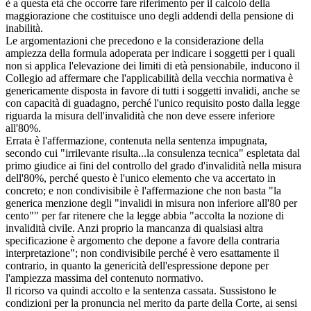
è a questa età che occorre fare riferimento per il calcolo della
maggiorazione che costituisce uno degli addendi della pensione di
inabilità.
Le argomentazioni che precedono e la considerazione della
ampiezza della formula adoperata per indicare i soggetti per i quali
non si applica l'elevazione dei limiti di età pensionabile, inducono il
Collegio ad affermare che l'applicabilità della vecchia normativa è
genericamente disposta in favore di tutti i soggetti invalidi, anche se
con capacità di guadagno, perché l'unico requisito posto dalla legge
riguarda la misura dell'invalidità che non deve essere inferiore
all'80%.
Errata è l'affermazione, contenuta nella sentenza impugnata,
secondo cui "irrilevante risulta...la consulenza tecnica" espletata dal
primo giudice ai fini del controllo del grado d'invalidità nella misura
dell'80%, perché questo è l'unico elemento che va accertato in
concreto; e non condivisibile è l'affermazione che non basta "la
generica menzione degli "invalidi in misura non inferiore all'80 per
cento"" per far ritenere che la legge abbia "accolta la nozione di
invalidità civile. Anzi proprio la mancanza di qualsiasi altra
specificazione è argomento che depone a favore della contraria
interpretazione"; non condivisibile perché è vero esattamente il
contrario, in quanto la genericità dell'espressione depone per
l'ampiezza massima del contenuto normativo.
Il ricorso va quindi accolto e la sentenza cassata. Sussistono le
condizioni per la pronuncia nel merito da parte della Corte, ai sensi