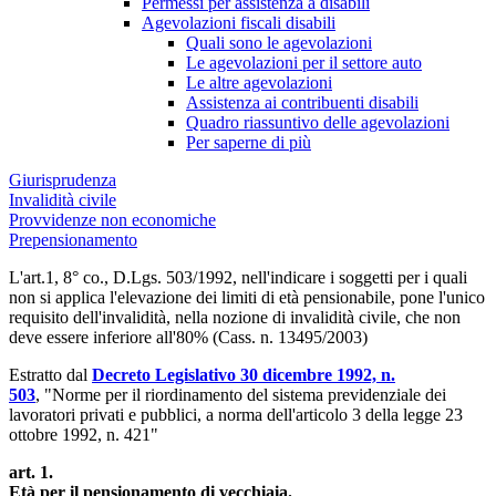
Permessi per assistenza a disabili
Agevolazioni fiscali disabili
Quali sono le agevolazioni
Le agevolazioni per il settore auto
Le altre agevolazioni
Assistenza ai contribuenti disabili
Quadro riassuntivo delle agevolazioni
Per saperne di più
Giurisprudenza
Invalidità civile
Provvidenze non economiche
Prepensionamento
L'art.1, 8° co., D.Lgs. 503/1992, nell'indicare i soggetti per i quali
non si applica l'elevazione dei limiti di età pensionabile, pone l'unico
requisito dell'invalidità, nella nozione di invalidità civile, che non
deve essere inferiore all'80% (Cass. n. 13495/2003)
Estratto dal
Decreto Legislativo 30 dicembre 1992, n.
503
, "Norme per il riordinamento del sistema previdenziale dei
lavoratori privati e pubblici, a norma dell'articolo 3 della legge 23
ottobre 1992, n. 421"
art. 1.
Età per il pensionamento di vecchiaia.