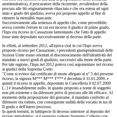
amministrativa), il procuratore della ricorrente, avvalendosi della
procura alle liti originariamente rilasciata e che era estesa ad ogni
stato e grado del giudizio, aveva poi proposto appello al fine di
ottenere la mensilità mancante.
Successivamente alla sentenza di appello che, come prevedibile,
aveva corretto l'errore in cui era incorso il giudice di primo grado,
l'Inps era ricorso in Cassazione lamentando che l'atto di appello
fosse stato depositato successivamente al decesso della parte.
In effetti, al settembre 2012, all'epoca cioè in cui l'Inps aveva
proposto ricorso per Cassazione, i precedenti giurisprudenziali delle
Sezioni Unite erano orientati al disconoscimento dell'ultrattività del
mandato a nuovi gradi di giudizio, successivi alla morte della parte.
Per tale ragione, l'Inps nel 2012 poteva così argomentare nel ricorso
ai giudici della Suprema Corte:
"Come si evince dal certificato di morte allegato al n° 5 del presente
ricorso, la signora M*** M*** T*** è deceduta il 31.01.2009, e
quindi il ricorso in appello, depositato in Cancelleria il 02.07.2009
[...] è insanabilmente nullo, in quanto proposto a nome di soggetto
non più esistente e da difensore privo di procura alle liti efficace. Al
momento della proposizione del gravame, il mandato conferito al
difensore era estinto, con conseguente nullità della vocatio in ius di
II grado e dell'intero processo.
In questi termini, in fattispecie di decesso anteriore al deposito del
ricorso introduttivo, si è espresso codesto Supremo Collegio con