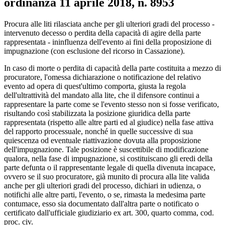
ordinanza 11 aprile 2018, n. 8953
Corte di Cassazione, Sezione Lavoro, ordin
Procura alle liti rilasciata anche per gli ulteriori gradi del processo -
intervenuto decesso o perdita della capacità di agire della parte
rappresentata - ininfluenza dell'evento ai fini della proposizione di
impugnazione (con esclusione del ricorso in Cassazione).
In caso di morte o perdita di capacità della parte costituita a mezzo di
procuratore, l'omessa dichiarazione o notificazione del relativo
evento ad opera di quest'ultimo comporta, giusta la regola
dell'ultrattività del mandato alla lite, che il difensore continui a
rappresentare la parte come se l'evento stesso non si fosse verificato,
risultando così stabilizzata la posizione giuridica della parte
rappresentata (rispetto alle altre parti ed al giudice) nella fase attiva
del rapporto processuale, nonché in quelle successive di sua
quiescenza od eventuale riattivazione dovuta alla proposizione
dell'impugnazione. Tale posizione è suscettibile di modificazione
qualora, nella fase di impugnazione, si costituiscano gli eredi della
parte defunta o il rappresentante legale di quella divenuta incapace,
ovvero se il suo procuratore, già munito di procura alla lite valida
anche per gli ulteriori gradi del processo, dichiari in udienza, o
notifichi alle altre parti, l'evento, o se, rimasta la medesima parte
contumace, esso sia documentato dall'altra parte o notificato o
certificato dall'ufficiale giudiziario ex art. 300, quarto comma, cod.
proc. civ.