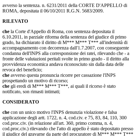
avverso la sentenza. n. 6231/2011 della CORTE D'APPELLO di
ROMA, depositata il 06/10/2011 R.G.N. 5683/2009.
RILEVATO
che
la Corte d'Appello di Roma, con sentenza depositata il
6.10.2011, in parziale riforma della sentenza del giudice di primo
grado, ha dichiarato il diritto di M*** M*** T*** all'indennità di
accompagnamento con decorrenza dall'1.7.2007, con conseguente
condanna dell'INPS alla corresponsione dei ratei, rilevando che - a
fronte delle valutazioni peritali svolte in primo grado - il diritto alla
provvidenza economica andava riconosciuto sin dalla data delle
revoca del beneficio;
che
avverso questa pronuncia ricorre per cassazione l'INPS
prospettando un motivo di ricorso;
che
gli eredi di M*** M*** T***, ai quali il ricorso è stato
notificato, son rimasti intimati;
CONSIDERATO
che
con un unico motivo l'INPS denunzia violazione e falsa
applicazione degli artt. 1722, n. 4, cod.civ. e 75, 83, 84, 110, 300
cod.proc.civ. (in relazione all'art. 360, primo comma, n. 4,
cod.proc.civ.) rilevando che l'atto di appello è stato depositato presso
il giudice del gravarne da parte del procuratore di M*** M*** T***