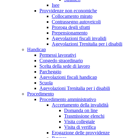
Isee
Provvidenze non economiche
Collocamento mirato
Contrassegno autoveicoli
Proroga degli sfratti
Prepensionamento
Agevolazioni fiscali invalidi
Agevolazioni Trenitalia per i disabili
Handicap
Permessi lavorativi
Congedo straordinario
Scelta della sede di lavoro
Parcheggio
Agevolazioni fiscali handicap
Scuola
Agevolazioni Trenitalia per i disabili
Procedimento
Procedimento amministrativo
Accertamento della invalidità
Domanda on line
Trasmissione elenchi
Visita collegiale
Visita di verifica
Erogazione delle provvidenze