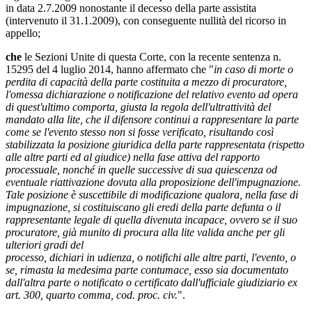
in data 2.7.2009 nonostante il decesso della parte assistita
(intervenuto il 31.1.2009), con conseguente nullità del ricorso in
appello;
che
le Sezioni Unite di questa Corte, con la recente sentenza n.
15295 del 4 luglio 2014, hanno affermato che "
in caso di morte o
perdita di capacità della parte costituita a mezzo di procuratore,
l'omessa dichiarazione o notificazione del relativo evento ad opera
di quest'ultimo comporta, giusta la regola dell'ultrattività del
mandato alla lite, che il difensore continui a rappresentare la parte
come se l'evento stesso non si fosse verificato, risultando così
stabilizzata la posizione giuridica della parte rappresentata (rispetto
alle altre parti ed al giudice) nella fase attiva del rapporto
processuale, nonché in quelle successive di sua quiescenza od
eventuale riattivazione dovuta alla proposizione dell'impugnazione.
Tale posizione è suscettibile di modificazione qualora, nella fase di
impugnazione, si costituiscano gli eredi della parte defunta o il
rappresentante legale di quella divenuta incapace, ovvero se il suo
procuratore, già munito di procura alla lite valida anche per gli
ulteriori gradi del
processo, dichiari in udienza, o notifichi alle altre parti, l'evento, o
se, rimasta la medesima parte contumace, esso sia documentato
dall'altra parte o notificato o certificato dall'ufficiale giudiziario ex
art. 300, quarto comma, cod. proc. civ.
".