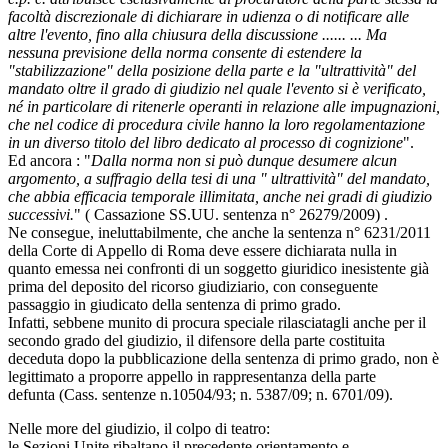
facoltà discrezionale di dichiarare in udienza o di notificare alle
altre l'evento, fino alla chiusura della discussione ...... ... Ma
nessuna previsione della norma consente di estendere la
"stabilizzazione" della posizione della parte e la "ultrattività" del
mandato oltre il grado di giudizio nel quale l'evento si è verificato,
né in particolare di ritenerle operanti in relazione alle impugnazioni,
che nel codice di procedura civile hanno la loro regolamentazione
in un diverso titolo del libro dedicato al processo di cognizione
".
Ed ancora : "
Dalla norma non si può dunque desumere alcun
argomento, a suffragio della tesi di una " ultrattività" del mandato,
che abbia efficacia temporale illimitata, anche nei gradi di giudizio
successivi.
" ( Cassazione SS.UU. sentenza n° 26279/2009) .
Ne consegue, ineluttabilmente, che anche la sentenza n° 6231/2011
della Corte di Appello di Roma deve essere dichiarata nulla in
quanto emessa nei confronti di un soggetto giuridico inesistente già
prima del deposito del ricorso giudiziario, con conseguente
passaggio in giudicato della sentenza di primo grado.
Infatti, sebbene munito di procura speciale rilasciatagli anche per il
secondo grado del giudizio, il difensore della parte costituita
deceduta dopo la pubblicazione della sentenza di primo grado, non è
legittimato a proporre appello in rappresentanza della parte
defunta (Cass. sentenze n.10504/93; n. 5387/09; n. 6701/09).
Nelle more del giudizio, il colpo di teatro:
le Sezioni Unite ribaltano il precedente orientamento e