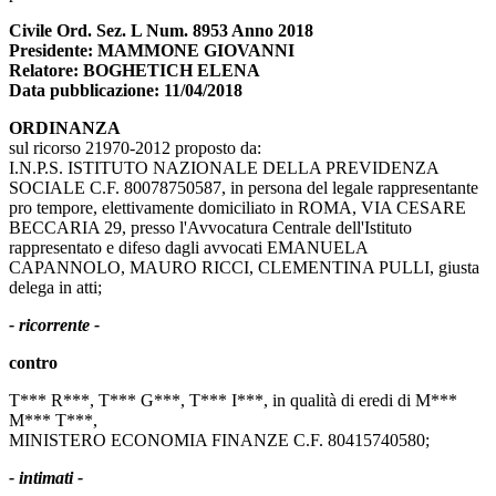
Civile Ord. Sez. L Num. 8953 Anno 2018
Presidente: MAMMONE GIOVANNI
Relatore: BOGHETICH ELENA
Data pubblicazione: 11/04/2018
ORDINANZA
sul ricorso 21970-2012 proposto da:
I.N.P.S. ISTITUTO NAZIONALE DELLA PREVIDENZA
SOCIALE C.F. 80078750587, in persona del legale rappresentante
pro tempore, elettivamente domiciliato in ROMA, VIA CESARE
BECCARIA 29, presso l'Avvocatura Centrale dell'Istituto
rappresentato e difeso dagli avvocati EMANUELA
CAPANNOLO, MAURO RICCI, CLEMENTINA PULLI, giusta
delega in atti;
- ricorrente -
contro
T*** R***, T*** G***, T*** I***, in qualità di eredi di M***
M*** T***,
MINISTERO ECONOMIA FINANZE C.F. 80415740580;
- intimati -