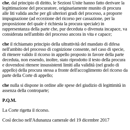
che
, dal principio di diritto, le Sezioni Unite hanno fatto derivare la
legittimazione del procuratore, originariamente munito di procura
alle liti valida anche per gli ulteriori gradi del processo, a proporre
impugnazione (ad eccezione del ricorso per cassazione, per la
proposizione del quale è richiesta la procura speciale) in
rappresentanza della parte che, pur deceduta o divenuta incapace, va
considerata nell'ambito del processo ancora in vita e capace;
che
il richiamato principio della ultrattività del mandato di difesa
nell'ambito del processo di cognizione consente, nel caso di specie,
di ritenere valido il ricorso in appello proposto in favore della parte
deceduta, non essendo, inoltre, stato riprodotto il testo della procura
e dovendosi ritenere insussistenti limiti alla validità (nel grado di
appello) della procura stessa a fronte dell'accoglimento del ricorso da
parte della Corte di appello;
che
nulla si dispone in ordine alle spese del giudizio di legittimità in
assenza della controparte;
P.Q.M.
La Corte rigetta il ricorso.
Così deciso nell'Adunanza camerale del 19 dicembre 2017