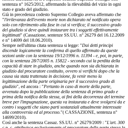
sentenza n° 1625/2012, affermando la rilevabilità del vizio in ogni
stato e grado del giudizio.
Già in precedenza codesto Supremo Collegio aveva affermato che
"
l'irrilevanza dell'evento morte non dichiarato né notificato opera
solo con riferimento alla fase in cui si verifica; il successivo grado
del giudizio si deve quindi instaurare tra i soggetti effettivamente
legittimati
" (Cassazione, sentenze SS.UU. n° 26279 del 16.12.2009
e n° 14699 del 18.06.2010).
Sempre nell'ultima citata sentenza si legge: "
Dai detti principi
discende logicamente la conferma di quello affermato da queste
sezioni unite con la sentenza 19/12/1996 n. 11394 - e, poi, in parte,
con la sentenza 28/7/2005 n. 15822 - secondo cui la perdita della
capacità di stare in giudizio, anche quando non sia dichiarata in
giudizio dal procuratore costituito, ovvero si verifichi dopo che la
causa sia stata trattenuta in decisione, fa venir meno la
legittimazione della parte originaria per il successivo grado di
giudizio
", ed ancora : "
Pertanto in caso di morte della parte,
avvenuta dopo la pubblicazione della sentenza di primo grado e
prima della notifica della stessa, ai fini della decorrenza del termine
breve per l'impugnazione, questa va instaurata e deve svolgersi da e
contro i soggetti che siano parti sostanziali attualmente interessate
alla controversia ed al processo.
"( CASSAZIONE, sentenza n°
14699/2010).
Così anche la sentenza Cassaz. SS.UU. n° 26279/2009 : "
L'art. 300
c.p. c. attribuisce esclusivamente al procuratore della parte stessa la