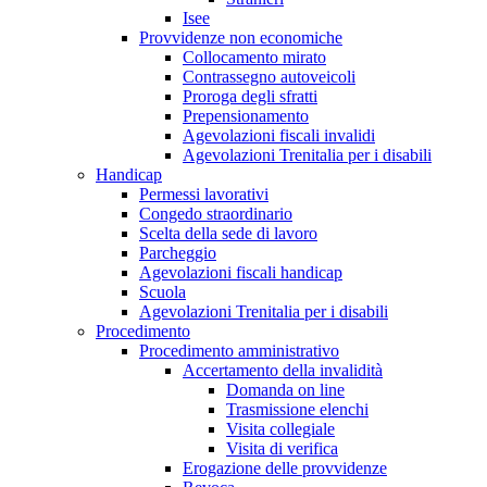
Isee
Provvidenze non economiche
Collocamento mirato
Contrassegno autoveicoli
Proroga degli sfratti
Prepensionamento
Agevolazioni fiscali invalidi
Agevolazioni Trenitalia per i disabili
Handicap
Permessi lavorativi
Congedo straordinario
Scelta della sede di lavoro
Parcheggio
Agevolazioni fiscali handicap
Scuola
Agevolazioni Trenitalia per i disabili
Procedimento
Procedimento amministrativo
Accertamento della invalidità
Domanda on line
Trasmissione elenchi
Visita collegiale
Visita di verifica
Erogazione delle provvidenze